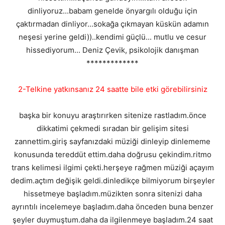
dinliyoruz...babam genelde önyargılı olduğu için
çaktırmadan dinliyor...sokağa çıkmayan küskün adamın
neşesi yerine geldi))..kendimi güçlü... mutlu ve cesur
hissediyorum... Deniz Çevik, psikolojik danışman
*************
2-Telkine yatkınsanız 24 saatte bile etki görebilirsiniz
başka bir konuyu araştırırken sitenize rastladım.önce
dikkatimi çekmedi sıradan bir gelişim sitesi
zannettim.giriş sayfanızdaki müziği dinleyip dinlememe
konusunda tereddüt ettim.daha doğrusu çekindim.ritmo
trans kelimesi ilgimi çekti.herşeye rağmen müziği açayım
dedim.açtım değişik geldi.dinledikçe bilmiyorum birşeyler
hissetmeye başladım.müzikten sonra sitenizi daha
ayrıntılı incelemeye başladım.daha önceden buna benzer
şeyler duymuştum.daha da ilgilenmeye başladım.24 saat