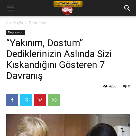
Hayatım
Ana Sayfa
Depresyon
Depresyon
Değişti
“Yakınım, Dostum”
Dediklerinizin Aslında Sizi
Telkin
Kıskandığını Gösteren 7
Davranış
Cd
4236
0
leri