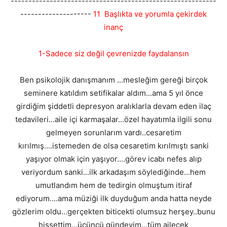
----------------------------------------------------------
--------------------
11 Başlıkta ve yorumla çekirdek
inanç
1-Sadece siz değil çevrenizde faydalansın
Ben psikolojik danışmanım ...mesleğim gereği birçok
seminere katıldım setifikalar aldım...ama 5 yıl önce
girdiğim şiddetli depresyon aralıklarla devam eden ilaç
tedavileri...aile içi karmaşalar...özel hayatımla ilgili sonu
gelmeyen sorunlarım vardı..cesaretim
kırılmış....istemeden de olsa cesaretim kırılmıştı sanki
yaşıyor olmak için yaşıyor....görev icabı nefes alıp
veriyordum sanki...ilk arkadaşım söylediğinde...hem
umutlandım hem de tedirgin olmuştum itiraf
ediyorum....ama müziği ilk duyduğum anda hatta neyde
gözlerim oldu...gerçekten biticekti olumsuz herşey..bunu
hissettim...üçüncü gündeyim...tüm ailecek