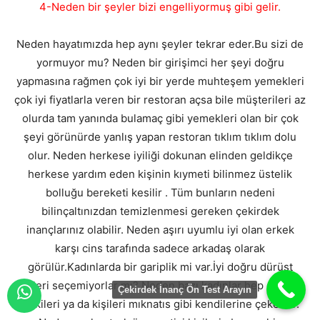
4-Neden bir şeyler bizi engelliyormuş gibi gelir.
Neden hayatımızda hep aynı şeyler tekrar eder.Bu sizi de
yormuyor mu? Neden bir girişimci her şeyi doğru
yapmasına rağmen çok iyi bir yerde muhteşem yemekleri
çok iyi fiyatlarla veren bir restoran açsa bile müşterileri az
olurda tam yanında bulamaç gibi yemekleri olan bir çok
şeyi görünürde yanlış yapan restoran tıklım tıklım dolu
olur. Neden herkese iyiliği dokunan elinden geldikçe
herkese yardım eden kişinin kıymeti bilinmez üstelik
bolluğu bereketi kesilir . Tüm bunların nedeni
bilinçaltınızdan temizlenmesi gereken çekirdek
inançlarınız olabilir. Neden aşırı uyumlu iyi olan erkek
karşı cins tarafında sadece arkadaş olarak
görülür.Kadınlarda bir gariplik mi var.İyi doğru dürüst
kişileri seçemiyorlar mı? Neden bazı kadınlar hep sorunlu
Çekirdek İnanç Ön Test Arayın
ilişkileri ya da kişileri mıknatıs gibi kendilerine çekerler.