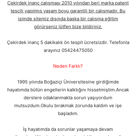
Çekirdek inanç çalışması 2010 yılından beri marka patent
tescili yapılmış yaşam boyu garantili bir çalışmadır. Bu
isimde sitemiz dışında başka bir çalışma eğitim
görürseniz lütfen bize bildiriniz.
Çekirdek inanç 5 dakikalık ön tespit ücretsizdir. Telefonla
arayınız 05424475050
Neden Farklı?
1995 yılında Boğaziçi Üniversitesine girdiğimde
hayatımda bütün engellerin kalktığını hissetmiştim.Ancak
derslere odaklanmakta sorun yaşıyordum
mutsuzdum.Okulu bırakmak zorunda kaldım ve işe
başladım.
İş hayatımda da sorunlar yaşamaya devam