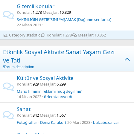
Gizemli Konular
Konular
1,273
Mesajlar
10,829
SAKİNLİĞİN GETİRİSİNİ YAŞAMAK (Doğanın senfonisi)
22 Nisan 2021
Category statistic
Konular
1,278
Mesajlar
10,852
Etkinlik Sosyal Aktivite Sanat Yaşam Gezi
ve Tati
!Forum description
Kültür ve Sosyal Aktivite
Konular
929
Mesajlar
6,299
Mario filminin reklamı müq değil mi?
14 Nisan 2023
özlemtanrıverdi
Sanat
Konular
342
Mesajlar
1,567
Fotoğraflar - Deniz Karakurt
20 Mart 2023
bulcabuzancar