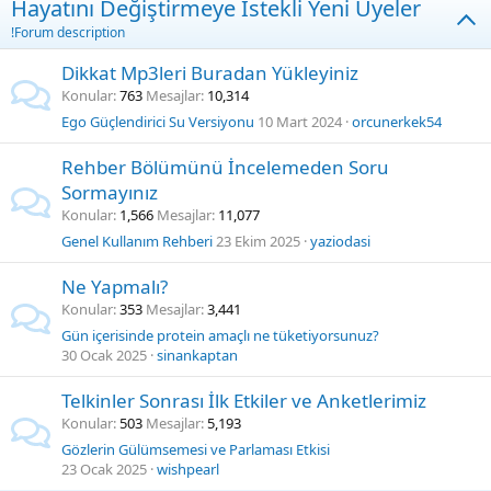
Hayatını Değiştirmeye İstekli Yeni Üyeler
!Forum description
Dikkat Mp3leri Buradan Yükleyiniz
Konular
763
Mesajlar
10,314
Ego Güçlendirici Su Versiyonu
10 Mart 2024
orcunerkek54
Rehber Bölümünü İncelemeden Soru
Sormayınız
Konular
1,566
Mesajlar
11,077
Genel Kullanım Rehberi
23 Ekim 2025
yaziodasi
Ne Yapmalı?
Konular
353
Mesajlar
3,441
Gün içerisinde protein amaçlı ne tüketiyorsunuz?
30 Ocak 2025
sinankaptan
Telkinler Sonrası İlk Etkiler ve Anketlerimiz
Konular
503
Mesajlar
5,193
Gözlerin Gülümsemesi ve Parlaması Etkisi
23 Ocak 2025
wishpearl