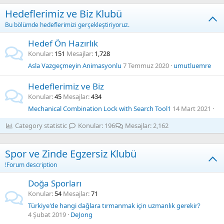
Hedeflerimiz ve Biz Klubü
Bu bölümde hedeflerimizi gerçekleştiriyoruz.
Hedef Ön Hazırlık
Konular
151
Mesajlar
1,728
Asla Vazgeçmeyin Animasyonlu
7 Temmuz 2020
umutluemre
Hedeflerimiz ve Biz
Konular
45
Mesajlar
434
Mechanical Combination Lock with Search Tool1
14 Mart 2021
Category statistic
Konular
196
Mesajlar
2,162
Spor ve Zinde Egzersiz Klubü
!Forum description
Doğa Sporları
Konular
54
Mesajlar
71
Türkiye'de hangi dağlara tırmanmak için uzmanlık gerekir?
4 Şubat 2019
DeJong