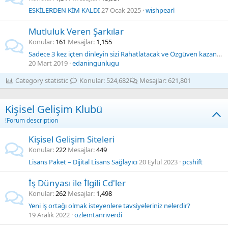
ESKİLERDEN KİM KALDI
27 Ocak 2025
wishpearl
Mutluluk Veren Şarkılar
Konular
161
Mesajlar
1,155
Sadece 3 kez içten dinleyin sizi Rahatlatacak ve Özgüven kazanacaksınız. Bana güvenin
20 Mart 2019
edaningunlugu
Category statistic
Konular
524,682
Mesajlar
621,801
Kişisel Gelişim Klubü
!Forum description
Kişisel Gelişim Siteleri
Konular
222
Mesajlar
449
Lisans Paket – Dijital Lisans Sağlayıcı
20 Eylül 2023
pcshift
İş Dünyası ile İlgili Cd'ler
Konular
262
Mesajlar
1,498
Yeni iş ortağı olmak isteyenlere tavsiyeleriniz nelerdir?
19 Aralık 2022
özlemtanrıverdi