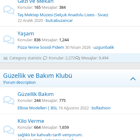
Gezi ve Mekan
Konular
165
Mesajlar
384
Taş Mektep Müzesi (Selçuk Anadolu Lisesi - Sivas)
22 Aralık 2020
bulcabuzancar
Yaşam
Konular
836
Mesajlar
1,244
Pizza Yerine Sosisli Pidem
30 Nisan 2026
uzgunbalik
Category statistic
Konular
2,272
Mesajlar
9,494
Güzellik ve Bakım Klubü
!Forum description
Güzellik Bakım
Konular
244
Mesajlar
775
Elbise Modelleri | BSL
16 Ağustos 2022
bslfashion
Kilo Verme
Konular
664
Mesajlar
1,659
sağlıklı bir kahvaltı tarifi veriyorum.