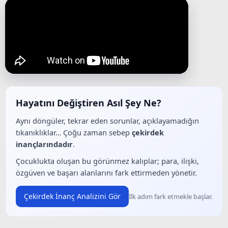
Hayatını Değiştiren Asıl Şey Ne?
Aynı döngüler, tekrar eden sorunlar, açıklayamadığın
tıkanıklıklar… Çoğu zaman sebep
çekirdek
inançlarındadır
.
Çocuklukta oluşan bu görünmez kalıplar; para, ilişki,
özgüven ve başarı alanlarını fark ettirmeden yönetir.
Çekirdek İnanç Analizini Gör
İlk adım fark etmekle başlar.