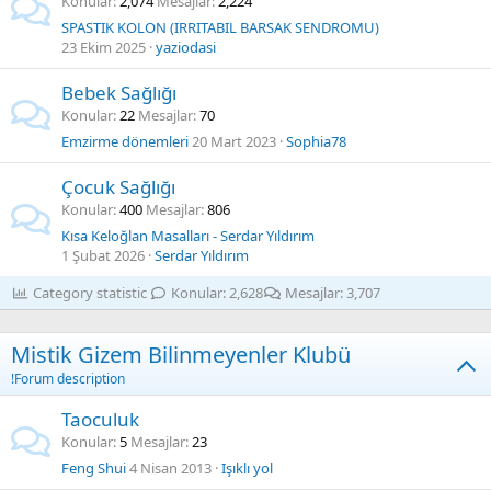
Konular
2,074
Mesajlar
2,224
SPASTIK KOLON (IRRITABIL BARSAK SENDROMU)
23 Ekim 2025
yaziodasi
Bebek Sağlığı
Konular
22
Mesajlar
70
Emzirme dönemleri
20 Mart 2023
Sophia78
Çocuk Sağlığı
Konular
400
Mesajlar
806
Kısa Keloğlan Masalları - Serdar Yıldırım
1 Şubat 2026
Serdar Yıldırım
Category statistic
Konular
2,628
Mesajlar
3,707
Mistik Gizem Bilinmeyenler Klubü
!Forum description
Taoculuk
Konular
5
Mesajlar
23
Feng Shui
4 Nisan 2013
Işıklı yol