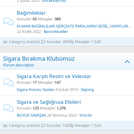
2 Şubat 2025
burakkaymaz
Bağımlılıklar
Konular
65
Mesajlar
389
KUMAR BAĞIMLILARI GERÇEKTE PARALARINI DEĞİL, HAYATLARINI RİSKE ATARLAR
22 Aralık 2022
BaronMueller
Category statistic
Konular
285
Mesajlar
1,520
Sigara Bırakma Klubümüz
!Forum description
Sigara Karşıtı Resim ve Videolar
Konular
17
Mesajlar
147
Sigara Kutusu Yazıları
4 Şubat 2019
DeJong
Sigara ve Sağlığnıza Etkileri
Konular
125
Mesajlar
1,376
BÜYÜK SAVAŞIM
28 Temmuz 2023
Ymn34
Category statistic
Konular
142
Mesajlar
1,523