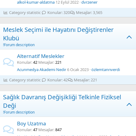
alkol-kumar-aldatma
12 Eylül 2022
dvrzener
Category statistic
Konular
320
Mesajlar
3,565
Meslek Seçimi ile Hayatını Değiştirenler
Klubü
!Forum description
Alternatif Meslekler
Konular
42
Mesajlar
221
Acunmedya Akademi Nedir
6 Ocak 2023
özlemtanrıverdi
Category statistic
Konular
42
Mesajlar
221
Sağlık Davranış Değişikliği Telkinle Fiziksel
Deği
!Forum description
Boy Uzatma
Konular
47
Mesajlar
847