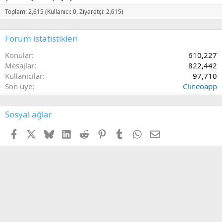
Toplam: 2,615 (Kullanıcı: 0, Ziyaretçi: 2,615)
Forum istatistikleri
Konular
610,227
Mesajlar
822,442
Kullanıcılar
97,710
Son üye
Clineoapp
Sosyal ağlar
Facebook
X (Twitter)
Bluesky
LinkedIn
Reddit
Pinterest
Tumblr
WhatsApp
E-posta