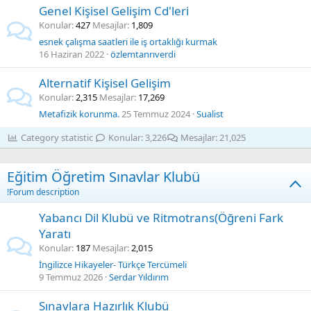
Genel Kişisel Gelişim Cd'leri
Konular
427
Mesajlar
1,809
esnek çalışma saatleri ile iş ortaklığı kurmak
16 Haziran 2022
özlemtanrıverdi
Alternatif Kişisel Gelişim
Konular
2,315
Mesajlar
17,269
Metafizik korunma.
25 Temmuz 2024
Sualist
Category statistic
Konular
3,226
Mesajlar
21,025
Eğitim Öğretim Sınavlar Klubü
!Forum description
Yabancı Dil Klubü ve Ritmotrans(Öğreni Fark
Yaratı
Konular
187
Mesajlar
2,015
İngilizce Hikayeler- Türkçe Tercümeli
9 Temmuz 2026
Serdar Yıldırım
Sınavlara Hazırlık Klubü