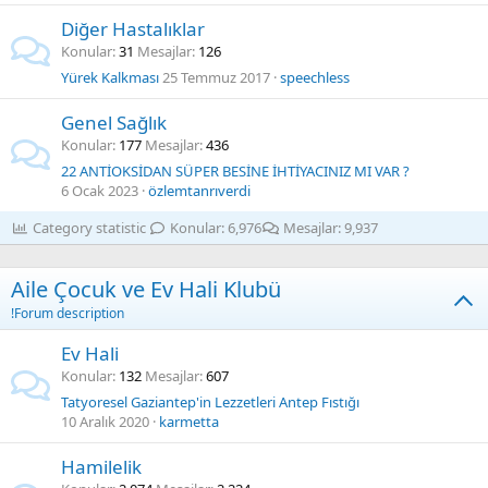
Diğer Hastalıklar
Konular
31
Mesajlar
126
Yürek Kalkması
25 Temmuz 2017
speechless
Genel Sağlık
Konular
177
Mesajlar
436
22 ANTİOKSİDAN SÜPER BESİNE İHTİYACINIZ MI VAR ?
6 Ocak 2023
özlemtanrıverdi
Category statistic
Konular
6,976
Mesajlar
9,937
Aile Çocuk ve Ev Hali Klubü
!Forum description
Ev Hali
Konular
132
Mesajlar
607
Tatyoresel Gaziantep'in Lezzetleri Antep Fıstığı
10 Aralık 2020
karmetta
Hamilelik