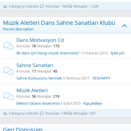
Category statistic
Konular
166
Mesajlar
1,339
Müzik Aletleri Dans Sahne Sanatları Klubü
!Forum description
Dans Motivasyon Cd
Konular
76
Mesajlar
173
İlk dans için hangi müzik önerirsiniz?
17 Haziran 2013
Işıklı yol
Sahne Sanatları
Konular
17
Mesajlar
45
Sahne Korkusunu Yenmek
5 Temmuz 2011
YESHAPPY
Müzik Aletleri
Konular
56
Mesajlar
219
Elektro Gitarın Anatomisi
5 Eylül 2015
KıpçakBeyi
Category statistic
Konular
149
Mesajlar
437
Geri Dönüşüm