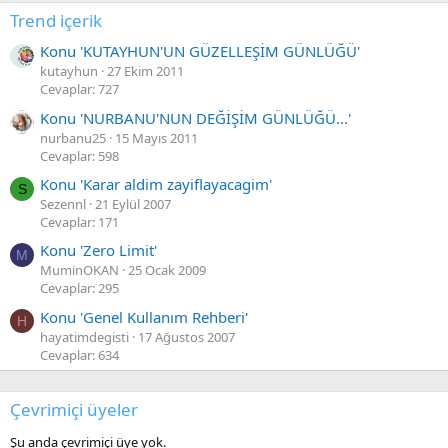
Trend içerik
Konu 'KUTAYHUN'UN GÜZELLEŞİM GÜNLÜĞÜ'
kutayhun
27 Ekim 2011
Cevaplar: 727
Konu 'NURBANU'NUN DEĞİŞİM GÜNLÜĞÜ...'
nurbanu25
15 Mayıs 2011
Cevaplar: 598
Konu 'Karar aldim zayiflayacagim'
S
Sezennl
21 Eylül 2007
Cevaplar: 171
Konu 'Zero Limit'
M
MuminOKAN
25 Ocak 2009
Cevaplar: 295
Konu 'Genel Kullanım Rehberi'
H
hayatimdegisti
17 Ağustos 2007
Cevaplar: 634
Çevrimiçi üyeler
Şu anda çevrimiçi üye yok.