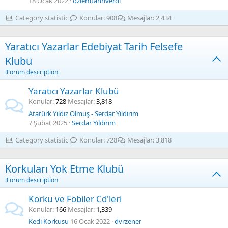
18 Ocak 2022
özlemtanrıverdi
Category statistic
Konular
908
Mesajlar
2,434
Yaratıcı Yazarlar Edebiyat Tarih Felsefe
Klubü
!Forum description
Yaratıcı Yazarlar Klubü
Konular
728
Mesajlar
3,818
Atatürk Yıldız Olmuş - Serdar Yıldırım
7 Şubat 2025
Serdar Yıldırım
Category statistic
Konular
728
Mesajlar
3,818
Korkuları Yok Etme Klubü
!Forum description
Korku ve Fobiler Cd'leri
Konular
166
Mesajlar
1,339
Kedi Korkusu
16 Ocak 2022
dvrzener