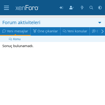
Forum aktiviteleri
Yeni mesajlar
Öne çıkanlar
Yeni konular
En ço
Konu
Sonuç bulunamadı.