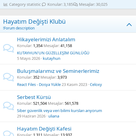
Category statistic
Konular
3,185
Mesajlar
30,025
Hayatım Değişti Klubü
!Forum description
Hikayelerimizi Anlatalım
Konular
1,354
Mesajlar
41,158
KUTAYHUN'UN GÜZELLEŞİM GÜNLÜĞÜ
5 Mayıs 2026
kutayhun
Buluşmalarımız ve Seminerlerimiz
Konular
352
Mesajlar
3,973
React Files - Dosya Yükle
23 Kasım 2023
Celoxy
Serbest Kürsü
Konular
521,504
Mesajlar
561,578
Siber güvenlik veya veri bilimi kursları arıyorum
29 Haziran 2026
uliana
Hayatım Değişti Kafesi
Konular
1,311
Mesajlar
13,937