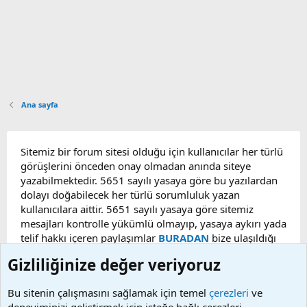
Ana sayfa
Sitemiz bir forum sitesi olduğu için kullanıcılar her türlü
görüşlerini önceden onay olmadan anında siteye
yazabilmektedir. 5651 sayılı yasaya göre bu yazılardan
dolayı doğabilecek her türlü sorumluluk yazan
kullanıcılara aittir. 5651 sayılı yasaya göre sitemiz
mesajları kontrolle yükümlü olmayıp, yasaya aykırı yada
telif hakkı içeren paylaşımlar
BURADAN
bize ulaşıldığı
taktirde, ilgili konu en geç 48 saat içerisinde
Gizliliğinize değer veriyoruz
kaldırılacaktır. Sitemizde Bulunan Videolar YouTube,
Facebook, Dailymotion, v.b. video paylaşım sitelerinden
Bu sitenin çalışmasını sağlamak için temel
çerezleri
ve
alınmaktadır. Telif hakları sorumluluğu bu sitelere aittir.