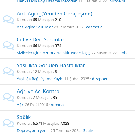
Her Yas icin Boy Uzatma Metotlari
11 Haziran 2022
buzdevri
Anti Aging(Yeniden Gençleşme)
Konular
65
Mesajlar
210
Anti Aging Serumlar
28 Temmuz 2022
cosmetic
Cilt ve Deri Sorunları
Konular
66
Mesajlar
374
Sivilceler İçin Çözüm / Ne bitki Nede ilaç ;)
27 Kasım 2022
Robi
Yaşlılıkta Görülen Hastalıklar
Konular
12
Mesajlar
81
Yaşlılığa Bağlı İşitme Kaybı
11 Şubat 2025
dizapoen
Ağrı ve Acı Kontrol
Konular
7
Mesajlar
35
Ağrı
26 Eylül 2016
romina
Sağlık
Konular
6,571
Mesajlar
7,828
Depresyonu yenin
25 Temmuz 2024
Sualist