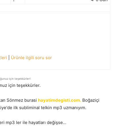
leri
|
Ürünle ilgili soru sor
unuz için teşekkürler!
uz için teşekkürler.
takan Sönmez burasi
hayatimdegisti.com.
Boğaziçi
ye'de ilk subliminal telkin mp3 uzmanıyım.
eri mp3 ler ile hayatları değişse…