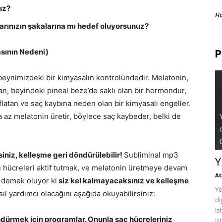
ız?
H
larınızın şakalarına mı hedef oluyorsunuz?
sının Nedeni)
P
beynimizdeki bir kimyasalın kontrolündedir. Melatonin,
n, beyindeki pineal beze’de saklı olan bir hormondur,
flatan ve saç kaybına neden olan bir kimyasalı engeller.
 az melatonin üretir, böylece saç kaybeder, belki de
niz, kelleşme geri döndürülebilir!
Subliminal mp3
Y
 hücreleri aktif tutmak, ve melatonin üretmeye devam
At
u demek oluyor ki
siz kel kalmayacaksınız ve kelleşme
Ye
l yardımcı olacağını aşağıda okuyabilirsiniz:
di
is
öndürmek için programlar. Onunla saç hücreleriniz
is