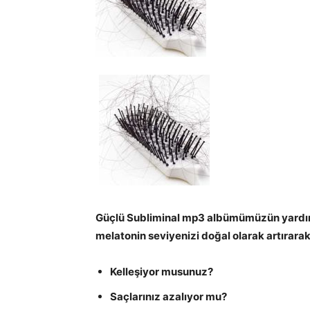
Güçlü Subliminal mp3 albümümüzün yardımı
melatonin seviyenizi doğal olarak artırara
Kelleşiyor musunuz?
Saçlarınız azalıyor mu?