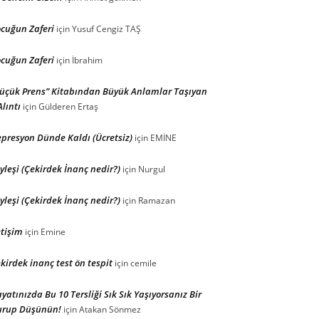
cuğun Zaferi
için
Yusuf Cengiz TAŞ
cuğun Zaferi
için
İbrahim
üçük Prens” Kitabından Büyük Anlamlar Taşıyan
Alıntı
için
Gülderen Ertaş
presyon Dünde Kaldı (Ücretsiz)
için
EMİNE
yleşi (Çekirdek İnanç nedir?)
için
Nurgul
yleşi (Çekirdek İnanç nedir?)
için
Ramazan
etişim
için
Emine
kirdek inanç test ön tespit
için
cemile
yatınızda Bu 10 Tersliği Sık Sık Yaşıyorsanız Bir
urup Düşünün!
için
Atakan Sönmez