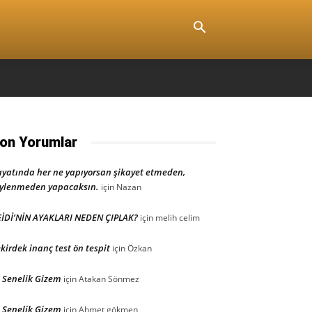
on Yorumlar
yatında her ne yapıyorsan şikayet etmeden,
ylenmeden yapacaksın.
için
Nazan
İDİ’NİN AYAKLARI NEDEN ÇIPLAK?
için
melih celim
kirdek inanç test ön tespit
için
Özkan
 Senelik Gizem
için
Atakan Sönmez
 Senelik Gizem
için
Ahmet gökmen