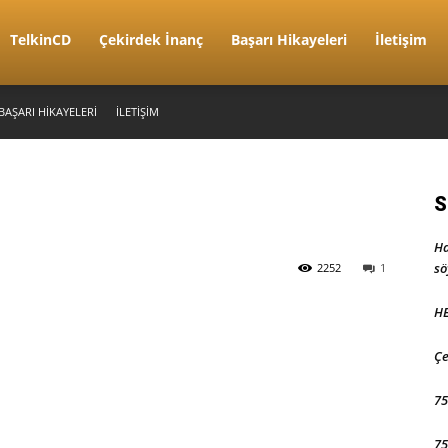
TelkinCD
Çekirdek İnanç
Başarı Hikayeleri
İletişim
BAŞARI HIKAYELERI
İLETIŞIM
S
Ha
sö
2252
1
HE
Çe
75
75