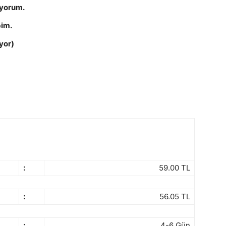
iyorum.
bim.
yor)
:
59.00 TL
:
56.05 TL
:
4-6 Gün