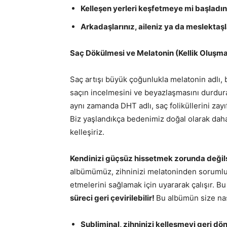
Kelleşen yerleri keşfetmeye mi başladın
Arkadaşlarınız, aileniz ya da meslektaş
Saç Dökülmesi ve Melatonin (Kellik Oluşma
Saç artışı büyük çoğunlukla melatonin adlı, 
saçın incelmesini ve beyazlaşmasını durdura
aynı zamanda DHT adlı, saç foliküllerini zayı
Biz yaşlandıkça bedenimiz doğal olarak daha
kelleşiriz.
Kendinizi güçsüz hissetmek zorunda değilsi
albümümüz, zihninizi melatoninden sorumlu
etmelerini sağlamak için uyararak çalışır. B
süreci geri çevirilebilir!
Bu albümün size nası
Subliminal, zihninizi kelleşmeyi geri d