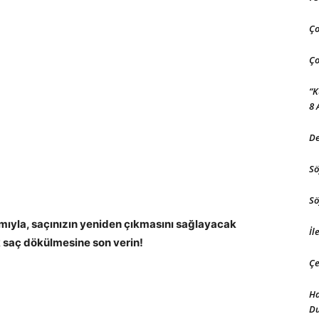
Ço
Ço
“K
8 
De
Sö
Sö
yla, saçınızın yeniden çıkmasını sağlayacak
İl
k saç dökülmesine son verin!
Çe
Ha
D