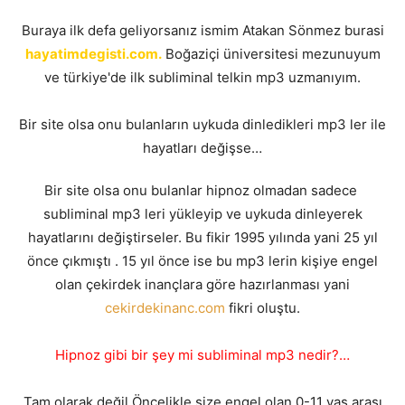
Buraya ilk defa geliyorsanız ismim Atakan Sönmez burasi
hayatimdegisti.com.
Boğaziçi üniversitesi mezunuyum
ve türkiye'de ilk subliminal telkin mp3 uzmanıyım.
Bir site olsa onu bulanların uykuda dinledikleri mp3 ler ile
hayatları değişse…
Bir site olsa onu bulanlar hipnoz olmadan sadece
subliminal mp3 leri yükleyip ve uykuda dinleyerek
hayatlarını değiştirseler. Bu fikir 1995 yılında yani 25 yıl
önce çıkmıştı . 15 yıl önce ise bu mp3 lerin kişiye engel
olan çekirdek inançlara göre hazırlanması yani
cekirdekinanc.com
fikri oluştu.
Hipnoz gibi bir şey mi subliminal mp3 nedir?…
Tam olarak değil.Öncelikle size engel olan 0-11 yaş arası