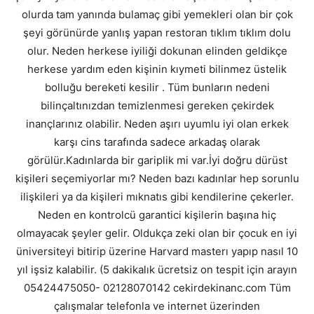
olurda tam yanında bulamaç gibi yemekleri olan bir çok
şeyi görünürde yanlış yapan restoran tıklım tıklım dolu
olur. Neden herkese iyiliği dokunan elinden geldikçe
herkese yardım eden kişinin kıymeti bilinmez üstelik
bolluğu bereketi kesilir . Tüm bunların nedeni
bilinçaltınızdan temizlenmesi gereken çekirdek
inançlarınız olabilir. Neden aşırı uyumlu iyi olan erkek
karşı cins tarafında sadece arkadaş olarak
görülür.Kadınlarda bir gariplik mi var.İyi doğru dürüst
kişileri seçemiyorlar mı? Neden bazı kadınlar hep sorunlu
ilişkileri ya da kişileri mıknatıs gibi kendilerine çekerler.
Neden en kontrolcü garantici kişilerin başına hiç
olmayacak şeyler gelir. Oldukça zeki olan bir çocuk en iyi
üniversiteyi bitirip üzerine Harvard masterı yapıp nasıl 10
yıl işsiz kalabilir. (5 dakikalık ücretsiz on tespit için arayın
05424475050- 02128070142 cekirdekinanc.com Tüm
çalışmalar telefonla ve internet üzerinden