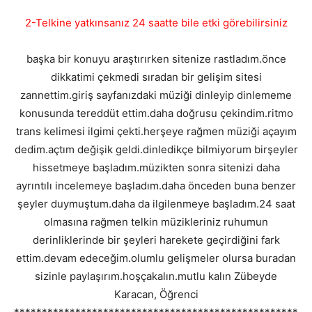
2-Telkine yatkınsanız 24 saatte bile etki görebilirsiniz
başka bir konuyu araştırırken sitenize rastladım.önce
dikkatimi çekmedi sıradan bir gelişim sitesi
zannettim.giriş sayfanızdaki müziği dinleyip dinlememe
konusunda tereddüt ettim.daha doğrusu çekindim.ritmo
trans kelimesi ilgimi çekti.herşeye rağmen müziği açayım
dedim.açtım değişik geldi.dinledikçe bilmiyorum birşeyler
hissetmeye başladım.müzikten sonra sitenizi daha
ayrıntılı incelemeye başladım.daha önceden buna benzer
şeyler duymuştum.daha da ilgilenmeye başladım.24 saat
olmasına rağmen telkin müzikleriniz ruhumun
derinliklerinde bir şeyleri harekete geçirdiğini fark
ettim.devam edeceğim.olumlu gelişmeler olursa buradan
sizinle paylaşırım.hoşçakalın.mutlu kalın Zübeyde
Karacan, Öğrenci