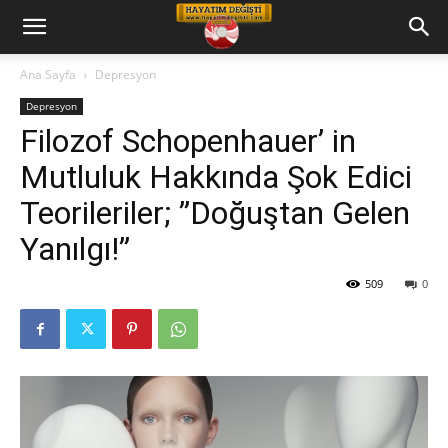
Hayatım
Ana Sayfa
Depresyon
Depresyon
Değişti
Filozof Schopenhauer’ in
Mutluluk Hakkında Şok Edici
Telkin
Teorileriler; ”Doğuştan Gelen
Yanılgı!”
Cd
509
0
leri