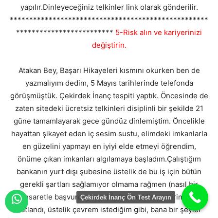
yapılır.Dinleyeceğiniz telkinler link olarak gönderilir.
***************************************************
*************************
5-Risk alın ve kariyerinizi
değiştirin.
Atakan Bey, Başarı Hikayeleri kısmını okurken ben de
yazmalıyım dedim, 5 Mayıs tarihlerinde telefonda
görüşmüştük. Çekirdek İnanç tespiti yaptık. Öncesinde de
zaten sitedeki ücretsiz telkinleri disiplinli bir şekilde 21
güne tamamlayarak gece gündüz dinlemiştim. Öncelikle
hayattan şikayet eden iç sesim sustu, elimdeki imkanlarla
en güzelini yapmayı en iyiyi elde etmeyi öğrendim,
önüme çıkan imkanları algılamaya başladım.Çalıştığım
bankanın yurt dışı şubesine üstelik de bu iş için bütün
gerekli şartları sağlamıyor olmama rağmen (nasıl bir
cesaretle başvurduysam ) kabul edildim, gelirim 3 e
Çekirdek İnanç Ön Test Arayın
katlandı, üstelik çevrem istediğim gibi, bana bir şeyler