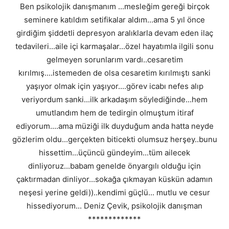
Ben psikolojik danışmanım ...mesleğim gereği birçok
seminere katıldım setifikalar aldım...ama 5 yıl önce
girdiğim şiddetli depresyon aralıklarla devam eden ilaç
tedavileri...aile içi karmaşalar...özel hayatımla ilgili sonu
gelmeyen sorunlarım vardı..cesaretim
kırılmış....istemeden de olsa cesaretim kırılmıştı sanki
yaşıyor olmak için yaşıyor....görev icabı nefes alıp
veriyordum sanki...ilk arkadaşım söylediğinde...hem
umutlandım hem de tedirgin olmuştum itiraf
ediyorum....ama müziği ilk duyduğum anda hatta neyde
gözlerim oldu...gerçekten biticekti olumsuz herşey..bunu
hissettim...üçüncü gündeyim...tüm ailecek
dinliyoruz...babam genelde önyargılı olduğu için
çaktırmadan dinliyor...sokağa çıkmayan küskün adamın
neşesi yerine geldi))..kendimi güçlü... mutlu ve cesur
hissediyorum... Deniz Çevik, psikolojik danışman
*************