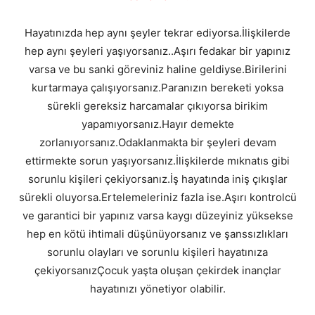
Hayatınızda hep aynı şeyler tekrar ediyorsa.İlişkilerde
hep aynı şeyleri yaşıyorsanız..Aşırı fedakar bir yapınız
varsa ve bu sanki göreviniz haline geldiyse.Birilerini
kurtarmaya çalışıyorsanız.Paranızın bereketi yoksa
sürekli gereksiz harcamalar çıkıyorsa birikim
yapamıyorsanız.Hayır demekte
zorlanıyorsanız.Odaklanmakta bir şeyleri devam
ettirmekte sorun yaşıyorsanız.İlişkilerde mıknatıs gibi
sorunlu kişileri çekiyorsanız.İş hayatında iniş çıkışlar
sürekli oluyorsa.Ertelemeleriniz fazla ise.Aşırı kontrolcü
ve garantici bir yapınız varsa kaygı düzeyiniz yüksekse
hep en kötü ihtimali düşünüyorsanız ve şanssızlıkları
sorunlu olayları ve sorunlu kişileri hayatınıza
çekiyorsanızÇocuk yaşta oluşan çekirdek inançlar
hayatınızı yönetiyor olabilir.