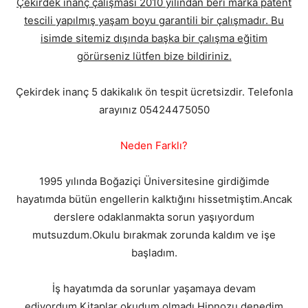
Çekirdek inanç çalışması 2010 yılından beri marka patent
tescili yapılmış yaşam boyu garantili bir çalışmadır. Bu
isimde sitemiz dışında başka bir çalışma eğitim
görürseniz lütfen bize bildiriniz.
Çekirdek inanç 5 dakikalık ön tespit ücretsizdir. Telefonla
arayınız 05424475050
Neden Farklı?
1995 yılında Boğaziçi Üniversitesine girdiğimde
hayatımda bütün engellerin kalktığını hissetmiştim.Ancak
derslere odaklanmakta sorun yaşıyordum
mutsuzdum.Okulu bırakmak zorunda kaldım ve işe
başladım.
İş hayatımda da sorunlar yaşamaya devam
ediyordum.Kitaplar okudum olmadı.Hipnozu denedim