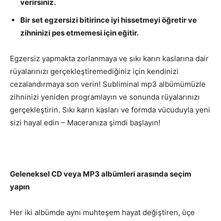
verirsiniz.
Bir set egzersizi bitirince iyi hissetmeyi öğretir ve
zihninizi pes etmemesi için eğitir.
Egzersiz yapmakta zorlanmaya ve sıkı karın kaslarına dair
rüyalarınızı gerçekleştiremediğiniz için kendinizi
cezalandırmaya son verin! Subliminal mp3 albümümüzle
zihninizi yeniden programlayın ve sonunda rüyalarınızı
gerçekleştirin. Sıkı karın kasları ve formda vücuduyla yeni
sizi hayal edin – Maceranıza şimdi başlayın!
Geleneksel CD veya MP3 albümleri arasında seçim
yapın
Her iki albümde aynı muhteşem hayat değiştiren, üçe