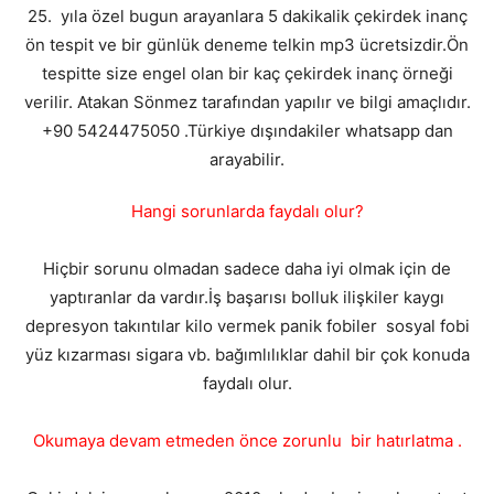
25. yıla özel bugun arayanlara 5 dakikalik çekirdek inanç
ön tespit ve bir günlük deneme telkin mp3 ücretsizdir.Ön
tespitte size engel olan bir kaç çekirdek inanç örneği
verilir. Atakan Sönmez tarafından yapılır ve bilgi amaçlıdır.
+90 5424475050 .Türkiye dışındakiler whatsapp dan
arayabilir.
Hangi sorunlarda faydalı olur?
Hiçbir sorunu olmadan sadece daha iyi olmak için de
yaptıranlar da vardır.İş başarısı bolluk ilişkiler kaygı
depresyon takıntılar kilo vermek panik fobiler sosyal fobi
yüz kızarması sigara vb. bağımlılıklar dahil bir çok konuda
faydalı olur.
Okumaya devam etmeden önce zorunlu bir hatırlatma .