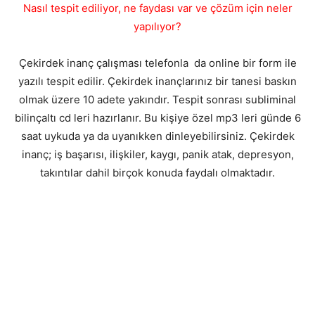
Nasıl tespit ediliyor, ne faydası var ve çözüm için neler
yapılıyor?
Çekirdek inanç çalışması telefonla da online bir form ile
yazılı tespit edilir. Çekirdek inançlarınız bir tanesi baskın
olmak üzere 10 adete yakındır. Tespit sonrası subliminal
bilinçaltı cd leri hazırlanır. Bu kişiye özel mp3 leri günde 6
saat uykuda ya da uyanıkken dinleyebilirsiniz. Çekirdek
inanç; iş başarısı, ilişkiler, kaygı, panik atak, depresyon,
takıntılar dahil birçok konuda faydalı olmaktadır.