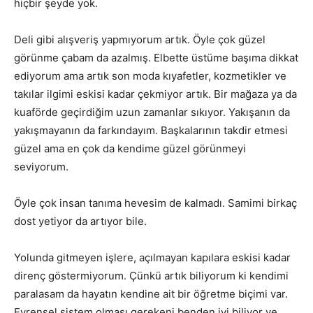
hiçbir şeyde yok.
Deli gibi alışveriş yapmıyorum artık. Öyle çok güzel
görünme çabam da azalmış. Elbette üstüme başıma dikkat
ediyorum ama artık son moda kıyafetler, kozmetikler ve
takılar ilgimi eskisi kadar çekmiyor artık. Bir mağaza ya da
kuaförde geçirdiğim uzun zamanlar sıkıyor. Yakışanın da
yakışmayanın da farkındayım. Başkalarının takdir etmesi
güzel ama en çok da kendime güzel görünmeyi
seviyorum.
Öyle çok insan tanıma hevesim de kalmadı. Samimi birkaç
dost yetiyor da artıyor bile.
Yolunda gitmeyen işlere, açılmayan kapılara eskisi kadar
direnç göstermiyorum. Çünkü artık biliyorum ki kendimi
paralasam da hayatın kendine ait bir öğretme biçimi var.
Evrensel sistem olması gerekeni benden iyi biliyor ve