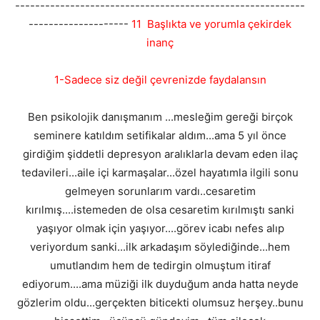
----------------------------------------------------------
--------------------
11 Başlıkta ve yorumla çekirdek
inanç
1-Sadece siz değil çevrenizde faydalansın
Ben psikolojik danışmanım ...mesleğim gereği birçok
seminere katıldım setifikalar aldım...ama 5 yıl önce
girdiğim şiddetli depresyon aralıklarla devam eden ilaç
tedavileri...aile içi karmaşalar...özel hayatımla ilgili sonu
gelmeyen sorunlarım vardı..cesaretim
kırılmış....istemeden de olsa cesaretim kırılmıştı sanki
yaşıyor olmak için yaşıyor....görev icabı nefes alıp
veriyordum sanki...ilk arkadaşım söylediğinde...hem
umutlandım hem de tedirgin olmuştum itiraf
ediyorum....ama müziği ilk duyduğum anda hatta neyde
gözlerim oldu...gerçekten biticekti olumsuz herşey..bunu