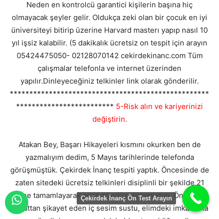
Neden en kontrolcü garantici kişilerin başına hiç
olmayacak şeyler gelir. Oldukça zeki olan bir çocuk en iyi
üniversiteyi bitirip üzerine Harvard masterı yapıp nasıl 10
yıl işsiz kalabilir. (5 dakikalık ücretsiz on tespit için arayın
05424475050- 02128070142 cekirdekinanc.com Tüm
çalışmalar telefonla ve internet üzerinden
yapılır.Dinleyeceğiniz telkinler link olarak gönderilir.
***************************************************
*************************
5-Risk alın ve kariyerinizi
değiştirin.
Atakan Bey, Başarı Hikayeleri kısmını okurken ben de
yazmalıyım dedim, 5 Mayıs tarihlerinde telefonda
görüşmüştük. Çekirdek İnanç tespiti yaptık. Öncesinde de
zaten sitedeki ücretsiz telkinleri disiplinli bir şekilde 21
güne tamamlayarak gece gündüz dinlemiştim. Öncelikle
Çekirdek İnanç Ön Test Arayın
hayattan şikayet eden iç sesim sustu, elimdeki imkanlarla