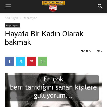
Hayatım
Ana Sayfa
Depresyon
Depresyon
Değişti
Hayata Bir Kadın Olarak
bakmak
Telkin
3577
0
Cd
leri