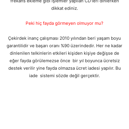
frekans ekleme gibi işlemler yapılan CD'leri dinlerken
dikkat ediniz.
Peki hiç fayda görmeyen olmuyor mu?
Çekirdek inanç çalışması 2010 yılından beri yaşam boyu
garantilidir ve başarı oranı %90 üzerindedir. Her ne kadar
dinlenilen telkinlerin etkileri kişiden kişiye değişse de
eğer fayda görülemezse önce bir yıl boyunca ücretsiz
destek verilir yine fayda olmazsa ücret iadesi yapılır. Bu
iade sistemi sözde değil gerçektir.