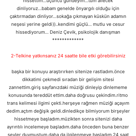
hissettim...üçüncü gündeyim...tüm ailecek
dinliyoruz...babam genelde önyargılı olduğu için
çaktırmadan dinliyor...sokağa çıkmayan küskün adamın
neşesi yerine geldi))..kendimi güçlü... mutlu ve cesur
hissediyorum... Deniz Çevik, psikolojik danışman
*************
2-Telkine yatkınsanız 24 saatte bile etki görebilirsiniz
başka bir konuyu araştırırken sitenize rastladım.önce
dikkatimi çekmedi sıradan bir gelişim sitesi
zannettim.giriş sayfanızdaki müziği dinleyip dinlememe
konusunda tereddüt ettim.daha doğrusu çekindim.ritmo
trans kelimesi ilgimi çekti.herşeye rağmen müziği açayım
dedim.açtım değişik geldi.dinledikçe bilmiyorum birşeyler
hissetmeye başladım.müzikten sonra sitenizi daha
ayrıntılı incelemeye başladım.daha önceden buna benzer
şeyler duymuştum.daha da ilgilenmeye başladım.24 saat