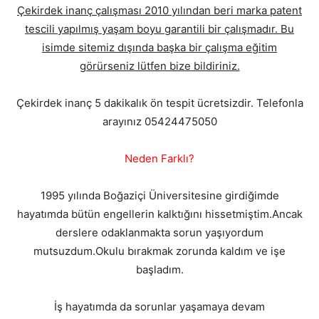
Çekirdek inanç çalışması 2010 yılından beri marka patent
tescili yapılmış yaşam boyu garantili bir çalışmadır. Bu
isimde sitemiz dışında başka bir çalışma eğitim
görürseniz lütfen bize bildiriniz.
Çekirdek inanç 5 dakikalık ön tespit ücretsizdir. Telefonla
arayınız 05424475050
Neden Farklı?
1995 yılında Boğaziçi Üniversitesine girdiğimde
hayatımda bütün engellerin kalktığını hissetmiştim.Ancak
derslere odaklanmakta sorun yaşıyordum
mutsuzdum.Okulu bırakmak zorunda kaldım ve işe
başladım.
İş hayatımda da sorunlar yaşamaya devam