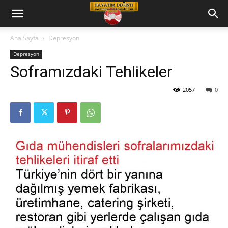
Hayatım
Ana Sayfa
Depresyon
Depresyon
Değişti
Soframızdaki Tehlikeler
2057
0
Telkin
Cd
leri