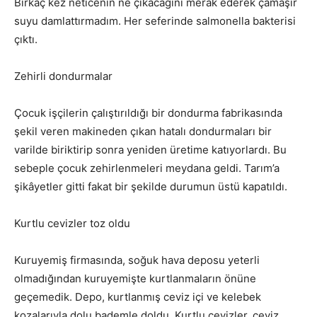
Birkaç kez neticenin ne çıkacağını merak ederek çamaşır
suyu damlattırmadım. Her seferinde salmonella bakterisi
çıktı.
Zehirli dondurmalar
Çocuk işçilerin çalıştırıldığı bir dondurma fabrikasında
şekil veren makineden çıkan hatalı dondurmaları bir
varilde biriktirip sonra yeniden üretime katıyorlardı. Bu
sebeple çocuk zehirlenmeleri meydana geldi. Tarım’a
şikâyetler gitti fakat bir şekilde durumun üstü kapatıldı.
Kurtlu cevizler toz oldu
Kuruyemiş firmasında, soğuk hava deposu yeterli
olmadığından kuruyemişte kurtlanmaların önüne
geçemedik. Depo, kurtlanmış ceviz içi ve kelebek
kozalarıyla dolu bademle doldu. Kurtlu cevizler, ceviz