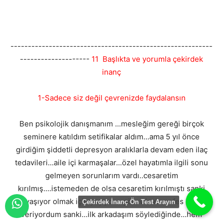
----------------------------------------------------------
--------------------
11 Başlıkta ve yorumla çekirdek
inanç
1-Sadece siz değil çevrenizde faydalansın
Ben psikolojik danışmanım ...mesleğim gereği birçok
seminere katıldım setifikalar aldım...ama 5 yıl önce
girdiğim şiddetli depresyon aralıklarla devam eden ilaç
tedavileri...aile içi karmaşalar...özel hayatımla ilgili sonu
gelmeyen sorunlarım vardı..cesaretim
kırılmış....istemeden de olsa cesaretim kırılmıştı sanki
yaşıyor olmak için yaşıyor....görev icabı nefes alıp
Çekirdek İnanç Ön Test Arayın
veriyordum sanki...ilk arkadaşım söylediğinde...hem