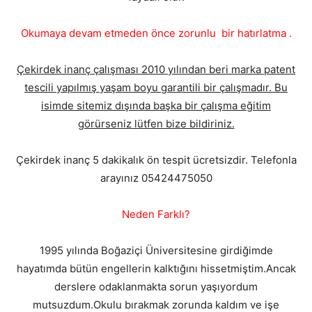
Okumaya devam etmeden önce zorunlu bir hatırlatma .
Çekirdek inanç çalışması 2010 yılından beri marka patent
tescili yapılmış yaşam boyu garantili bir çalışmadır. Bu
isimde sitemiz dışında başka bir çalışma eğitim
görürseniz lütfen bize bildiriniz.
Çekirdek inanç 5 dakikalık ön tespit ücretsizdir. Telefonla
arayınız 05424475050
Neden Farklı?
1995 yılında Boğaziçi Üniversitesine girdiğimde
hayatımda bütün engellerin kalktığını hissetmiştim.Ancak
derslere odaklanmakta sorun yaşıyordum
mutsuzdum.Okulu bırakmak zorunda kaldım ve işe