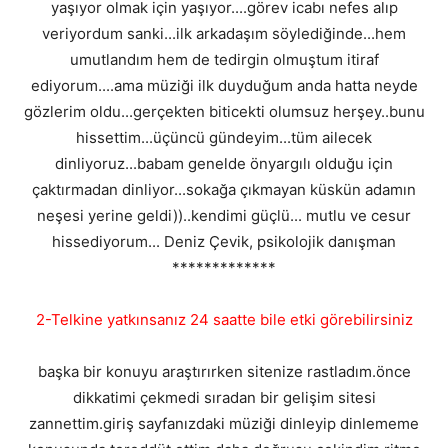
yaşıyor olmak için yaşıyor....görev icabı nefes alıp
veriyordum sanki...ilk arkadaşım söylediğinde...hem
umutlandım hem de tedirgin olmuştum itiraf
ediyorum....ama müziği ilk duyduğum anda hatta neyde
gözlerim oldu...gerçekten biticekti olumsuz herşey..bunu
hissettim...üçüncü gündeyim...tüm ailecek
dinliyoruz...babam genelde önyargılı olduğu için
çaktırmadan dinliyor...sokağa çıkmayan küskün adamın
neşesi yerine geldi))..kendimi güçlü... mutlu ve cesur
hissediyorum... Deniz Çevik, psikolojik danışman
*************
2-Telkine yatkınsanız 24 saatte bile etki görebilirsiniz
başka bir konuyu araştırırken sitenize rastladım.önce
dikkatimi çekmedi sıradan bir gelişim sitesi
zannettim.giriş sayfanızdaki müziği dinleyip dinlememe