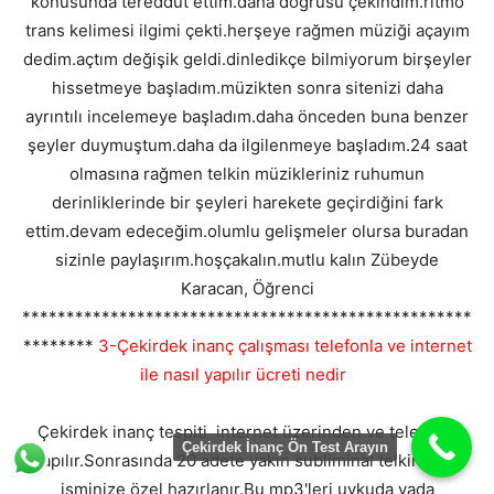
konusunda tereddüt ettim.daha doğrusu çekindim.ritmo
trans kelimesi ilgimi çekti.herşeye rağmen müziği açayım
dedim.açtım değişik geldi.dinledikçe bilmiyorum birşeyler
hissetmeye başladım.müzikten sonra sitenizi daha
ayrıntılı incelemeye başladım.daha önceden buna benzer
şeyler duymuştum.daha da ilgilenmeye başladım.24 saat
olmasına rağmen telkin müzikleriniz ruhumun
derinliklerinde bir şeyleri harekete geçirdiğini fark
ettim.devam edeceğim.olumlu gelişmeler olursa buradan
sizinle paylaşırım.hoşçakalın.mutlu kalın Zübeyde
Karacan, Öğrenci
***************************************************
********
3-Çekirdek inanç çalışması telefonla ve internet
ile nasıl yapılır ücreti nedir
Çekirdek inanç tespiti internet üzerinden ve telefonla
Çekirdek İnanç Ön Test Arayın
yapılır.Sonrasında 20 adete yakın subliminal telkin mp3
isminize özel hazırlanır.Bu mp3'leri uykuda yada