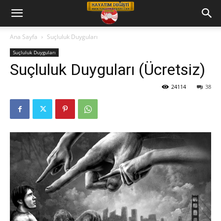
Hayatım
Ana Sayfa
Suçluluk Duyguları
Suçluluk Duyguları
Değişti
Suçluluk Duyguları (Ücretsiz)
24114
38
Telkin
Cd
leri