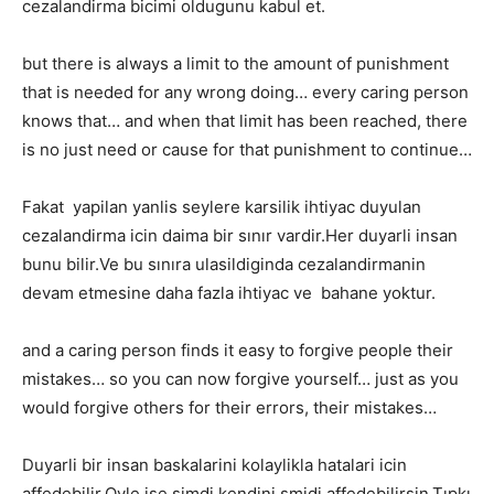
cezalandirma bicimi oldugunu kabul et.
but there is always a limit to the amount of punishment
that is needed for any wrong doing… every caring person
knows that… and when that limit has been reached, there
is no just need or cause for that punishment to continue…
Fakat yapilan yanlis seylere karsilik ihtiyac duyulan
cezalandirma icin daima bir sınır vardir.Her duyarli insan
bunu bilir.Ve bu sınıra ulasildiginda cezalandirmanin
devam etmesine daha fazla ihtiyac ve bahane yoktur.
and a caring person finds it easy to forgive people their
mistakes… so you can now forgive yourself… just as you
would forgive others for their errors, their mistakes…
Duyarli bir insan baskalarini kolaylikla hatalari icin
affedebilir.Oyle ise simdi kendini smidi affedebilirsin.Tıpkı