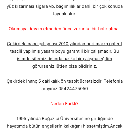
yüz kızarması sigara vb. bağımlılıklar dahil bir çok konuda
faydalı olur.
Okumaya devam etmeden önce zorunlu bir hatırlatma .
Çekirdek inanç çalışması 2010 yılından beri marka patent
tescili yapılmış yaşam boyu garantili bir çalışmadır. Bu
isimde sitemiz dışında başka bir çalışma eğitim
görürseniz lütfen bize bildiriniz.
Çekirdek inanç 5 dakikalık ön tespit ücretsizdir. Telefonla
arayınız 05424475050
Neden Farklı?
1995 yılında Boğaziçi Üniversitesine girdiğimde
hayatımda bütün engellerin kalktığını hissetmiştim.Ancak