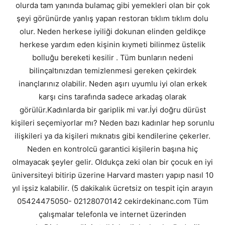
olurda tam yanında bulamaç gibi yemekleri olan bir çok
şeyi görünürde yanlış yapan restoran tıklım tıklım dolu
olur. Neden herkese iyiliği dokunan elinden geldikçe
herkese yardım eden kişinin kıymeti bilinmez üstelik
bolluğu bereketi kesilir . Tüm bunların nedeni
bilinçaltınızdan temizlenmesi gereken çekirdek
inançlarınız olabilir. Neden aşırı uyumlu iyi olan erkek
karşı cins tarafında sadece arkadaş olarak
görülür.Kadınlarda bir gariplik mi var.İyi doğru dürüst
kişileri seçemiyorlar mı? Neden bazı kadınlar hep sorunlu
ilişkileri ya da kişileri mıknatıs gibi kendilerine çekerler.
Neden en kontrolcü garantici kişilerin başına hiç
olmayacak şeyler gelir. Oldukça zeki olan bir çocuk en iyi
üniversiteyi bitirip üzerine Harvard masterı yapıp nasıl 10
yıl işsiz kalabilir. (5 dakikalık ücretsiz on tespit için arayın
05424475050- 02128070142 cekirdekinanc.com Tüm
çalışmalar telefonla ve internet üzerinden