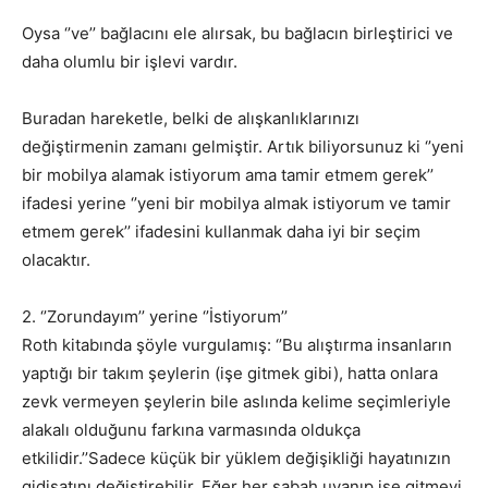
Oysa ‘’ve’’ bağlacını ele alırsak, bu bağlacın birleştirici ve
daha olumlu bir işlevi vardır.
Buradan hareketle, belki de alışkanlıklarınızı
değiştirmenin zamanı gelmiştir. Artık biliyorsunuz ki ‘’yeni
bir mobilya alamak istiyorum ama tamir etmem gerek’’
ifadesi yerine ‘’yeni bir mobilya almak istiyorum ve tamir
etmem gerek’’ ifadesini kullanmak daha iyi bir seçim
olacaktır.
2. ‘’Zorundayım’’ yerine ‘’İstiyorum’’
Roth kitabında şöyle vurgulamış: ‘’Bu alıştırma insanların
yaptığı bir takım şeylerin (işe gitmek gibi), hatta onlara
zevk vermeyen şeylerin bile aslında kelime seçimleriyle
alakalı olduğunu farkına varmasında oldukça
etkilidir.’’Sadece küçük bir yüklem değişikliği hayatınızın
gidişatını değiştirebilir. Eğer her sabah uyanıp işe gitmeyi