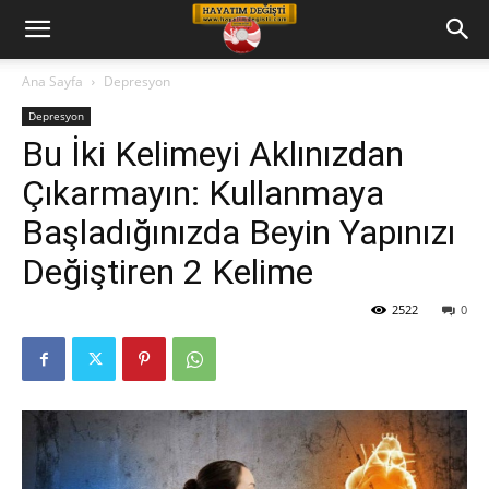
Hayatım
Ana Sayfa
Depresyon
Depresyon
Değişti
Bu İki Kelimeyi Aklınızdan
Çıkarmayın: Kullanmaya
Telkin
Başladığınızda Beyin Yapınızı
Değiştiren 2 Kelime
Cd
2522
0
leri