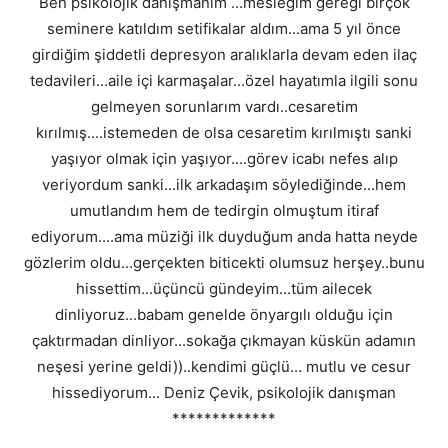
Ben psikolojik danışmanım ...mesleğim gereği birçok
seminere katıldım setifikalar aldım...ama 5 yıl önce
girdiğim şiddetli depresyon aralıklarla devam eden ilaç
tedavileri...aile içi karmaşalar...özel hayatımla ilgili sonu
gelmeyen sorunlarım vardı..cesaretim
kırılmış....istemeden de olsa cesaretim kırılmıştı sanki
yaşıyor olmak için yaşıyor....görev icabı nefes alıp
veriyordum sanki...ilk arkadaşım söylediğinde...hem
umutlandım hem de tedirgin olmuştum itiraf
ediyorum....ama müziği ilk duyduğum anda hatta neyde
gözlerim oldu...gerçekten biticekti olumsuz herşey..bunu
hissettim...üçüncü gündeyim...tüm ailecek
dinliyoruz...babam genelde önyargılı olduğu için
çaktırmadan dinliyor...sokağa çıkmayan küskün adamın
neşesi yerine geldi))..kendimi güçlü... mutlu ve cesur
hissediyorum... Deniz Çevik, psikolojik danışman
*************