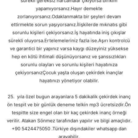
sürekli gereksiz harcamalar çıkıyorsa birikim
yapamıyorsanız.Hayır demekte
zorlanıyorsanız.Odaklanmakta bir şeyleri devam
ettirmekte sorun yaşıyorsanız.İlişkilerde mıknatıs gibi
sorunlu kişileri çekiyorsanız.İş hayatında iniş çıkışlar
sürekli oluyorsa.Ertelemeleriniz fazla ise.Aşırı kontrolcü
ve garantici bir yapınız varsa kaygı düzeyiniz yüksekse
hep en kötü ihtimali düşünüyorsanız ve şanssızlıkları
sorunlu olayları ve sorunlu kişileri hayatınıza
çekiyorsanızÇocuk yaşta oluşan çekirdek inançlar
hayatınızı yönetiyor olabilir.
25. yıla özel bugun arayanlara 5 dakikalik çekirdek inanç
ön tespit ve bir günlük deneme telkin mp3 ücretsizdir.Ön
tespitte size engel olan bir kaç çekirdek inanç örneği
verilir. Atakan Sönmez tarafından yapılır ve bilgi amaçlıdır.
+90 5424475050 .Türkiye dışındakiler whatsapp dan
arayabilir.