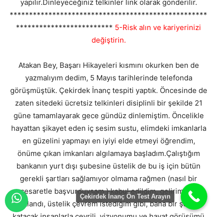
yapılır.Dinleyeceğiniz telkinler link olarak gönderilir.
***************************************************
*************************
5-Risk alın ve kariyerinizi
değiştirin.
Atakan Bey, Başarı Hikayeleri kısmını okurken ben de
yazmalıyım dedim, 5 Mayıs tarihlerinde telefonda
görüşmüştük. Çekirdek İnanç tespiti yaptık. Öncesinde de
zaten sitedeki ücretsiz telkinleri disiplinli bir şekilde 21
güne tamamlayarak gece gündüz dinlemiştim. Öncelikle
hayattan şikayet eden iç sesim sustu, elimdeki imkanlarla
en güzelini yapmayı en iyiyi elde etmeyi öğrendim,
önüme çıkan imkanları algılamaya başladım.Çalıştığım
bankanın yurt dışı şubesine üstelik de bu iş için bütün
gerekli şartları sağlamıyor olmama rağmen (nasıl bir
cesaretle başvurduysam ) kabul edildim, gelirim 3 e
Çekirdek İnanç Ön Test Arayın
katlandı, üstelik çevrem istediğim gibi, bana bir şeyler
katacak insanlarla çevrili, vizyonumu ve hayat görüşümü