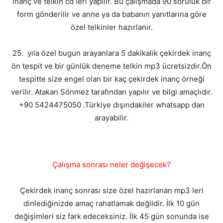
inanç ve telkin cd leri yapılır. Bu çalışmada 90 soruluk bir
form gönderilir ve anne ya da babanın yanıtlarına göre
özel telkinler hazırlanır.
25. yıla özel bugun arayanlara 5 dakikalik çekirdek inanç
ön tespit ve bir günlük deneme telkin mp3 ücretsizdir.Ön
tespitte size engel olan bir kaç çekirdek inanç örneği
verilir. Atakan Sönmez tarafından yapılır ve bilgi amaçlıdır.
+90 5424475050 .Türkiye dışındakiler whatsapp dan
arayabilir.
Çalışma sonrası neler değişecek?
Çekirdek inanç sonrası size özel hazırlanan mp3 leri
dinlediğinizde amaç rahatlamak değildir. İlk 10 gün
değişimleri siz fark edeceksiniz. İlk 45 gün sonunda ise