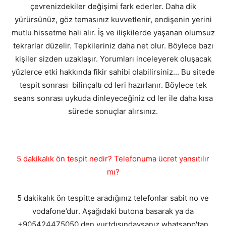
çevrenizdekiler değişimi fark ederler. Daha dik
yürürsünüz, göz temasınız kuvvetlenir, endişenin yerini
mutlu hissetme hali alır. İş ve ilişkilerde yaşanan olumsuz
tekrarlar düzelir. Tepkileriniz daha net olur. Böylece bazı
kişiler sizden uzaklaşır. Yorumları inceleyerek oluşacak
yüzlerce etki hakkında fikir sahibi olabilirsiniz... Bu sitede
tespit sonrası bilinçaltı cd leri hazırlanır. Böylece tek
seans sonrası uykuda dinleyeceğiniz cd ler ile daha kısa
sürede sonuçlar alırsınız.
5 dakikalık ön tespit nedir? Telefonuma ücret yansıtılır
mı?
5 dakikalık ön tespitte aradığınız telefonlar sabit no ve
vodafone’dur. Aşağıdaki butona basarak ya da
+905424475050 den yurtdışındaysanız whatsapp'tan