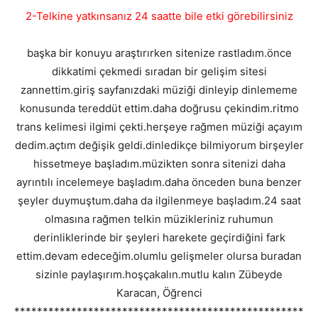
2-Telkine yatkınsanız 24 saatte bile etki görebilirsiniz
başka bir konuyu araştırırken sitenize rastladım.önce
dikkatimi çekmedi sıradan bir gelişim sitesi
zannettim.giriş sayfanızdaki müziği dinleyip dinlememe
konusunda tereddüt ettim.daha doğrusu çekindim.ritmo
trans kelimesi ilgimi çekti.herşeye rağmen müziği açayım
dedim.açtım değişik geldi.dinledikçe bilmiyorum birşeyler
hissetmeye başladım.müzikten sonra sitenizi daha
ayrıntılı incelemeye başladım.daha önceden buna benzer
şeyler duymuştum.daha da ilgilenmeye başladım.24 saat
olmasına rağmen telkin müzikleriniz ruhumun
derinliklerinde bir şeyleri harekete geçirdiğini fark
ettim.devam edeceğim.olumlu gelişmeler olursa buradan
sizinle paylaşırım.hoşçakalın.mutlu kalın Zübeyde
Karacan, Öğrenci
***************************************************