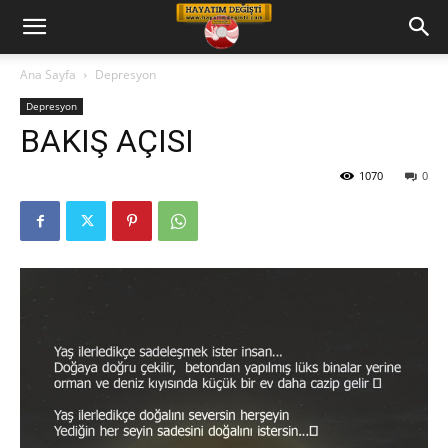
Hayatım
Ana Sayfa
Depresyon
Depresyon
Değişti
BAKIŞ AÇISI
1070
0
Telkin
Cd
leri