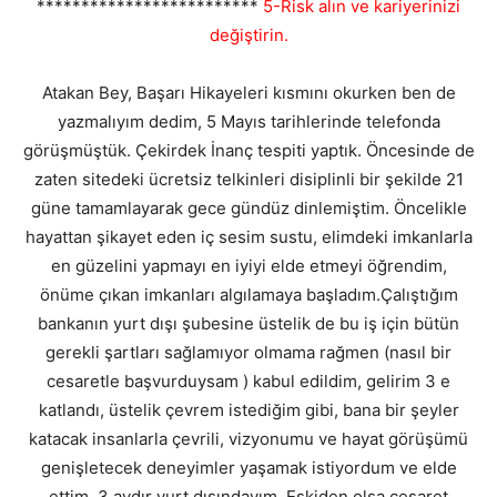
*************************
5-Risk alın ve kariyerinizi
değiştirin.
Atakan Bey, Başarı Hikayeleri kısmını okurken ben de
yazmalıyım dedim, 5 Mayıs tarihlerinde telefonda
görüşmüştük. Çekirdek İnanç tespiti yaptık. Öncesinde de
zaten sitedeki ücretsiz telkinleri disiplinli bir şekilde 21
güne tamamlayarak gece gündüz dinlemiştim. Öncelikle
hayattan şikayet eden iç sesim sustu, elimdeki imkanlarla
en güzelini yapmayı en iyiyi elde etmeyi öğrendim,
önüme çıkan imkanları algılamaya başladım.Çalıştığım
bankanın yurt dışı şubesine üstelik de bu iş için bütün
gerekli şartları sağlamıyor olmama rağmen (nasıl bir
cesaretle başvurduysam ) kabul edildim, gelirim 3 e
katlandı, üstelik çevrem istediğim gibi, bana bir şeyler
katacak insanlarla çevrili, vizyonumu ve hayat görüşümü
genişletecek deneyimler yaşamak istiyordum ve elde
ettim. 3 aydır yurt dışındayım, Eskiden olsa cesaret