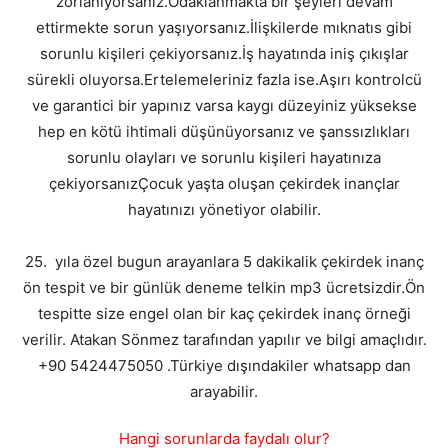
zorlanıyorsanız.Odaklanmakta bir şeyleri devam
ettirmekte sorun yaşıyorsanız.İlişkilerde mıknatıs gibi
sorunlu kişileri çekiyorsanız.İş hayatında iniş çıkışlar
sürekli oluyorsa.Ertelemeleriniz fazla ise.Aşırı kontrolcü
ve garantici bir yapınız varsa kaygı düzeyiniz yüksekse
hep en kötü ihtimali düşünüyorsanız ve şanssızlıkları
sorunlu olayları ve sorunlu kişileri hayatınıza
çekiyorsanızÇocuk yaşta oluşan çekirdek inançlar
hayatınızı yönetiyor olabilir.
25. yıla özel bugun arayanlara 5 dakikalik çekirdek inanç
ön tespit ve bir günlük deneme telkin mp3 ücretsizdir.Ön
tespitte size engel olan bir kaç çekirdek inanç örneği
verilir. Atakan Sönmez tarafından yapılır ve bilgi amaçlıdır.
+90 5424475050 .Türkiye dışındakiler whatsapp dan
arayabilir.
Hangi sorunlarda faydalı olur?