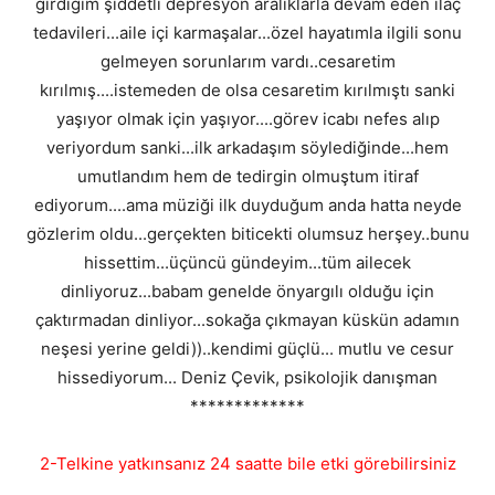
girdiğim şiddetli depresyon aralıklarla devam eden ilaç
tedavileri...aile içi karmaşalar...özel hayatımla ilgili sonu
gelmeyen sorunlarım vardı..cesaretim
kırılmış....istemeden de olsa cesaretim kırılmıştı sanki
yaşıyor olmak için yaşıyor....görev icabı nefes alıp
veriyordum sanki...ilk arkadaşım söylediğinde...hem
umutlandım hem de tedirgin olmuştum itiraf
ediyorum....ama müziği ilk duyduğum anda hatta neyde
gözlerim oldu...gerçekten biticekti olumsuz herşey..bunu
hissettim...üçüncü gündeyim...tüm ailecek
dinliyoruz...babam genelde önyargılı olduğu için
çaktırmadan dinliyor...sokağa çıkmayan küskün adamın
neşesi yerine geldi))..kendimi güçlü... mutlu ve cesur
hissediyorum... Deniz Çevik, psikolojik danışman
*************
2-Telkine yatkınsanız 24 saatte bile etki görebilirsiniz