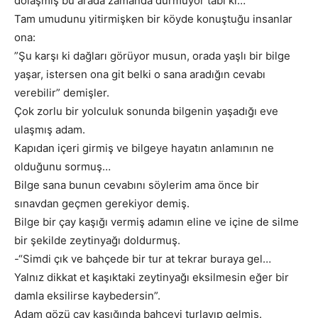
dolaşmış bu arada zamanda durmuyor tabi ki…
Tam umudunu yitirmişken bir köyde konuştuğu insanlar
ona:
”Şu karşı ki dağları görüyor musun, orada yaşlı bir bilge
yaşar, istersen ona git belki o sana aradığın cevabı
verebilir” demişler.
Çok zorlu bir yolculuk sonunda bilgenin yaşadığı eve
ulaşmış adam.
Kapıdan içeri girmiş ve bilgeye hayatın anlamının ne
olduğunu sormuş…
Bilge sana bunun cevabını söylerim ama önce bir
sınavdan geçmen gerekiyor demiş.
Bilge bir çay kaşığı vermiş adamın eline ve içine de silme
bir şekilde zeytinyağı doldurmuş.
-“Simdi çık ve bahçede bir tur at tekrar buraya gel…
Yalnız dikkat et kaşıktaki zeytinyağı eksilmesin eğer bir
damla eksilirse kaybedersin”.
Adam gözü çay kaşığında bahçeyi turlayıp gelmiş.