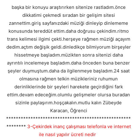
başka bir konuyu araştırırken sitenize rastladım.önce
dikkatimi çekmedi sıradan bir gelişim sitesi
zannettim.giriş sayfanızdaki müziği dinleyip dinlememe
konusunda tereddüt ettim.daha doğrusu çekindim.ritmo
trans kelimesi ilgimi çekti.herşeye rağmen müziği açayım
dedim.açtım değişik geldi.dinledikçe bilmiyorum birşeyler
hissetmeye başladım.müzikten sonra sitenizi daha
ayrıntılı incelemeye başladım.daha önceden buna benzer
şeyler duymuştum.daha da ilgilenmeye başladım.24 saat
olmasına rağmen telkin müzikleriniz ruhumun
derinliklerinde bir şeyleri harekete geçirdiğini fark
ettim.devam edeceğim.olumlu gelişmeler olursa buradan
sizinle paylaşırım.hoşçakalın.mutlu kalın Zübeyde
Karacan, Öğrenci
***************************************************
********
3-Çekirdek inanç çalışması telefonla ve internet
ile nasıl yapılır ücreti nedir