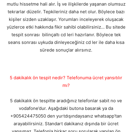
mutlu hissetme hali alır. İş ve ilişkilerde yaşanan olumsuz
tekrarlar düzelir. Tepkileriniz daha net olur. Böylece bazı
kişiler sizden uzaklaşır. Yorumları inceleyerek oluşacak
yüzlerce etki hakkında fikir sahibi olabilirsiniz... Bu sitede
tespit sonrası bilinçaltı cd leri hazırlanır. Böylece tek
seans sonrası uykuda dinleyeceğiniz cd ler ile daha kısa
sürede sonuçlar alırsınız.
5 dakikalık ön tespit nedir? Telefonuma ücret yansıtılır
mı?
5 dakikalık ön tespitte aradığınız telefonlar sabit no ve
vodafone’dur. Aşağıdaki butona basarak ya da
+905424475050 den yurtdışındaysanız whatsapp'tan
arayabilirsiniz. Standart dakikanız dışında bir ücret
yansımaz. Telefonla birkaç soru sorularak yapılan ön