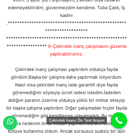
edemeyebilirdim, güvenmezdim kendime. Tuba Çalık, İş
kadını
.**************************************************
******************
***************************************************
*****************
6-Çekirdek inanç çalışmasını güvenle
yaptirabilirsiniz.
Çekirdek inanç çalışması yaptırdım oldukça fayda
gördüm.Başka bir çalışma daha yaptırmak istiyordum.
Nasıl olsa çekirdek inanç iade garantili diye fayda
göremediğimi söyleyip ücret iadesi istedim.İadeden
aldığım paranın üzerine oldukça yüklü bir miktar ekleyip
bir başka çalışma yaptırdım. Diğer çalışmadan hiçbir fayda
göremediğim gibi kendilerine ulaşamadım. Bu mesajı
Çekirdek İnanç Ön Test Arayın
yazma nedenim biraz vicdan yapmam.Garanti sisteminizi
kötüye kullanmış oldum. Ancak sorgusuz sualsiz bir gün