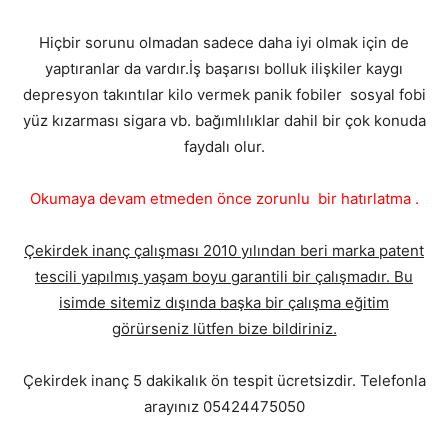
Hiçbir sorunu olmadan sadece daha iyi olmak için de
yaptıranlar da vardır.İş başarısı bolluk ilişkiler kaygı
depresyon takıntılar kilo vermek panik fobiler sosyal fobi
yüz kızarması sigara vb. bağımlılıklar dahil bir çok konuda
faydalı olur.
Okumaya devam etmeden önce zorunlu bir hatırlatma .
Çekirdek inanç çalışması 2010 yılından beri marka patent
tescili yapılmış yaşam boyu garantili bir çalışmadır. Bu
isimde sitemiz dışında başka bir çalışma eğitim
görürseniz lütfen bize bildiriniz.
Çekirdek inanç 5 dakikalık ön tespit ücretsizdir. Telefonla
arayınız 05424475050