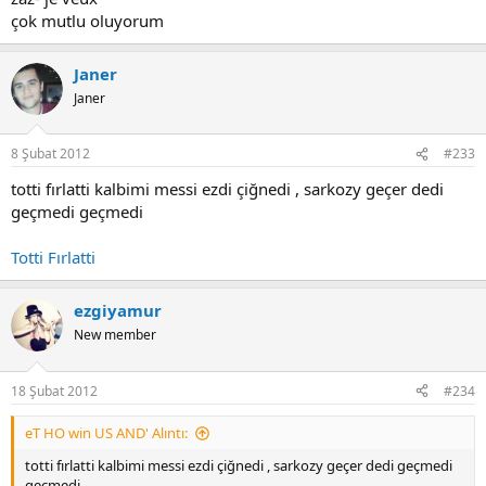
çok mutlu oluyorum
Janer
Janer
8 Şubat 2012
#233
totti fırlatti kalbimi messi ezdi çiğnedi , sarkozy geçer dedi
geçmedi geçmedi
Totti Fırlatti
ezgiyamur
New member
18 Şubat 2012
#234
eT HO win US AND' Alıntı:
totti fırlatti kalbimi messi ezdi çiğnedi , sarkozy geçer dedi geçmedi
geçmedi