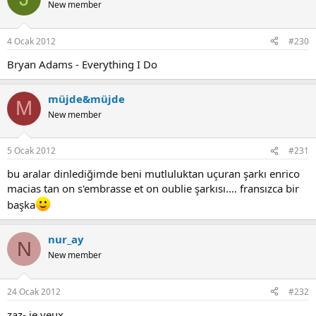
New member
4 Ocak 2012
#230
Bryan Adams - Everything I Do
müjde&müjde
M
New member
5 Ocak 2012
#231
bu aralar dinlediğimde beni mutluluktan uçuran şarkı enrico
macias tan on s'embrasse et on oublie şarkısı.... fransızca bir
başka
nur_ay
N
New member
24 Ocak 2012
#232
zaz- je veux