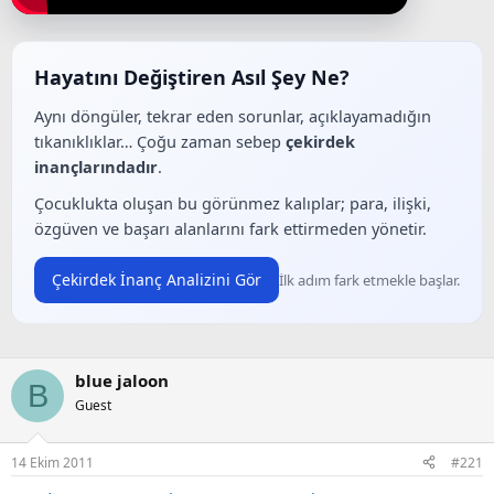
a
a
t
r
a
i
n
h
Hayatını Değiştiren Asıl Şey Ne?
i
Aynı döngüler, tekrar eden sorunlar, açıklayamadığın
tıkanıklıklar… Çoğu zaman sebep
çekirdek
inançlarındadır
.
Çocuklukta oluşan bu görünmez kalıplar; para, ilişki,
özgüven ve başarı alanlarını fark ettirmeden yönetir.
Çekirdek İnanç Analizini Gör
İlk adım fark etmekle başlar.
blue jaloon
B
Guest
14 Ekim 2011
#221