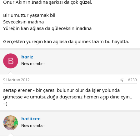
Onur Akın'ın İnadına şarkısı da çok güzel.
Bir umuttur yaşamak bil
Seveceksin inadına
Yüreğin kan ağlasa da güleceksin inadına
Gerçekten yüreğin kan ağlasa da gülmek lazım bu hayatta.
bariz
B
New member
9 Haziran 2012
#239
sertap erener - bir çaresi bulunur olur da işler yolunda
gitmesse ve umutsuzluğa düşerseniz hemen açıp dineleyin..
=)
hatiicee
New member