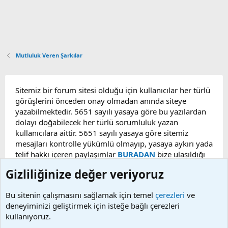
Mutluluk Veren Şarkılar
Sitemiz bir forum sitesi olduğu için kullanıcılar her türlü
görüşlerini önceden onay olmadan anında siteye
yazabilmektedir. 5651 sayılı yasaya göre bu yazılardan
dolayı doğabilecek her türlü sorumluluk yazan
kullanıcılara aittir. 5651 sayılı yasaya göre sitemiz
mesajları kontrolle yükümlü olmayıp, yasaya aykırı yada
telif hakkı içeren paylaşımlar
BURADAN
bize ulaşıldığı
taktirde, ilgili konu en geç 48 saat içerisinde
Gizliliğinize değer veriyoruz
kaldırılacaktır. Sitemizde Bulunan Videolar YouTube,
Facebook, Dailymotion, v.b. video paylaşım sitelerinden
Bu sitenin çalışmasını sağlamak için temel
çerezleri
ve
alınmaktadır. Telif hakları sorumluluğu bu sitelere aittir.
deneyiminizi geliştirmek için isteğe bağlı çerezleri
Videoların hiç biri sunucularımızda bulunmamaktadır.
kullanıyoruz.