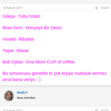
16 Kasım 2011
#224
Gökçe- Tuttu fırlattı
İlhan İrem- Yemyeşil Bir Deniz
Vivaldi- İlkbahar
Yaşar- Masal
Bob Dylan- One More CUP of coffee
Bu sonuncusu genelde bi çok kişiye mutluluk vermez
ama bana veriyo : )
matri
New member
16 Kasım 2011
#225