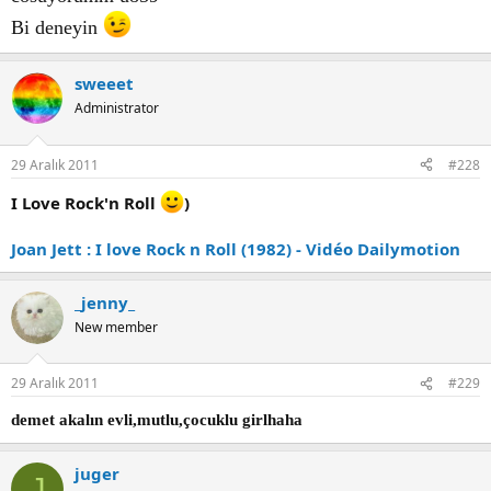
Bi deneyin
sweeet
Administrator
29 Aralık 2011
#228
I Love Rock'n Roll
)
Joan Jett : I love Rock n Roll (1982) - Vidéo Dailymotion
_jenny_
New member
29 Aralık 2011
#229
demet akalın evli,mutlu,çocuklu girlhaha
juger
J