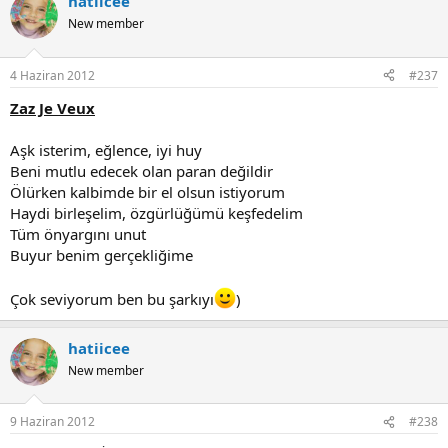
hatiicee
New member
4 Haziran 2012
#237
Zaz Je Veux
Aşk isterim, eğlence, iyi huy
Beni mutlu edecek olan paran değildir
Ölürken kalbimde bir el olsun istiyorum
Haydi birleşelim, özgürlüğümü keşfedelim
Tüm önyargını unut
Buyur benim gerçekliğime
Çok seviyorum ben bu şarkıyı
)
hatiicee
New member
9 Haziran 2012
#238