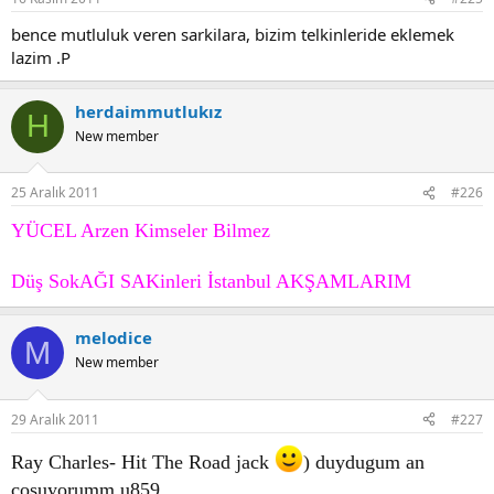
bence mutluluk veren sarkilara, bizim telkinleride eklemek
lazim .P
herdaimmutlukız
H
New member
25 Aralık 2011
#226
YÜCEL Arzen Kimseler Bilmez
Düş SokAĞI SAKinleri İstanbul AKŞAMLARIM
melodice
M
New member
29 Aralık 2011
#227
Ray Charles- Hit The Road jack
) duydugum an
cosuyorumm u859