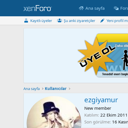
Ana sayfa
Fo
Kayıtlı üyeler
Şu anki ziyaretçiler
Yeni profil m
Ana sayfa
Kullanıcılar
ezgiyamur
New member
Katılım
22 Ekim 2011
Son görülme
16 Kası