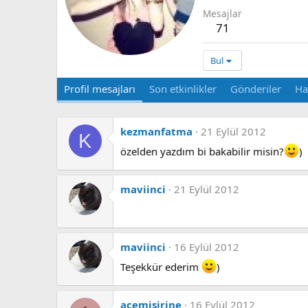
Mesajlar
71
Bul
Profil mesajları
Son etkinlikler
Gönderiler
Ha
kezmanfatma
21 Eylül 2012
K
özelden yazdım bi bakabilir misin?
)
maviinci
21 Eylül 2012
maviinci
16 Eylül 2012
Teşekkür ederim
)
acemisirine
16 Eylül 2012