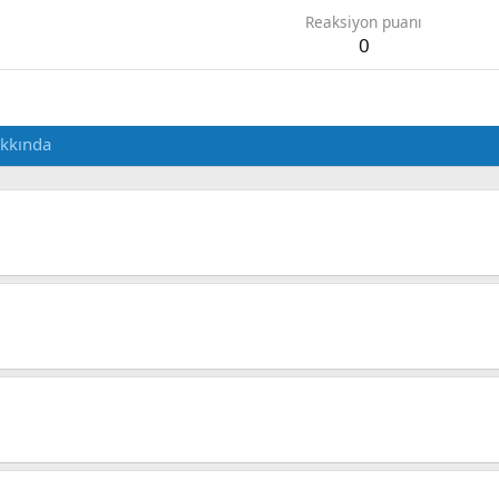
Reaksiyon puanı
0
kkında