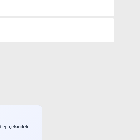
sebep
çekirdek