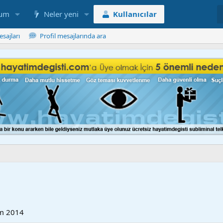
rum
Neler yeni
Kullanıcılar
esajları
Profil mesajlarında ara
m 2014