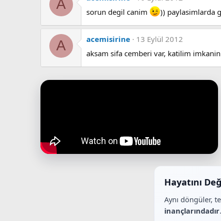
A
sorun degil canim
)) paylasimlarda 
acemisirine
13 Eylül 2012
A
aksam sifa cemberi var, katilim imkanini
Hayatını Değ
Aynı döngüler, t
inançlarındadır