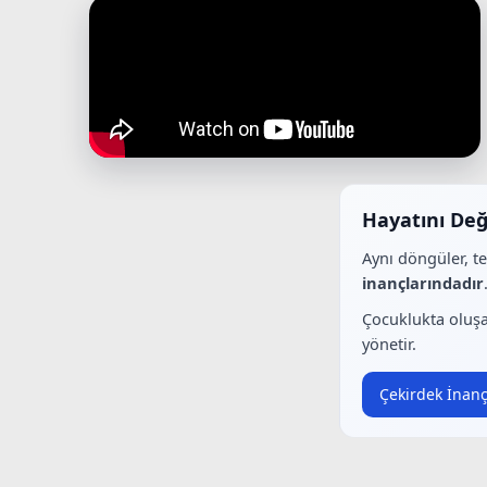
Hayatını Değ
Aynı döngüler, t
inançlarındadır
Çocuklukta oluşa
yönetir.
Çekirdek İnanç