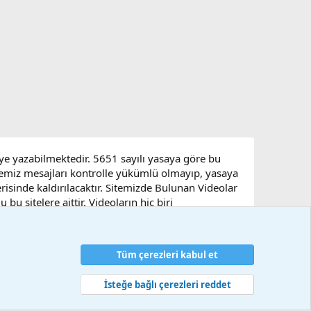
eye yazabilmektedir. 5651 sayılı yasaya göre bu
sitemiz mesajları kontrolle yükümlü olmayıp, yasaya
çerisinde kaldırılacaktır. Sitemizde Bulunan Videolar
u sitelere aittir. Videoların hiç biri
Tüm çerezleri kabul et
artlar ve kurallar
Gizlilik politikası
Yardım
Ana sayfa
R
S
S
İsteğe bağlı çerezleri reddet