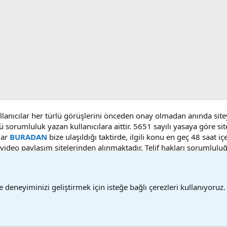
ullanıcılar her türlü görüşlerini önceden onay olmadan anında sit
ü sorumluluk yazan kullanıcılara aittir. 5651 sayılı yasaya göre 
lar
BURADAN
bize ulaşıldığı taktirde, ilgili konu en geç 48 saat i
deo paylaşım sitelerinden alınmaktadır. Telif hakları sorumluluğu b
 deneyiminizi geliştirmek için isteğe bağlı çerezleri kullanıyoruz.
Bize ulaşın
Ş
®
Community platform by XenForo
© 2010-2025 XenForo Ltd.
Bu forum XenGenTr © 2014 - 2026 ürünleri ile desteklenmektedir