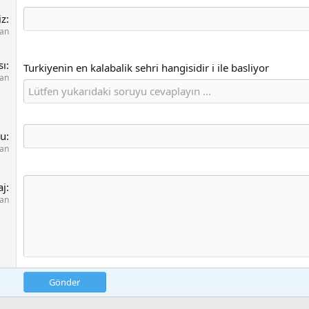
iz
lan
sı
Turkiyenin en kalabalik sehri hangisidir i ile basliyor
lan
u
lan
aj
lan
Gönder