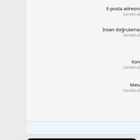
E-posta adresin
Gerekli a
İnsan doğrulama
Gerekli a
Kon
Gerekli a
Mes
Gerekli a