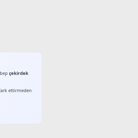
sebep
çekirdek
 fark ettirmeden