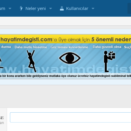
um
Neler yeni
Kullanıcılar
ız
lan