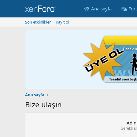
Ana sayfa
For
Son etkinlikler
Kayıt ol
Ana sayfa
Bize ulaşın
Adın
Gerekli a