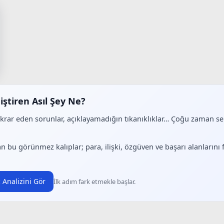
iştiren Asıl Şey Ne?
ekrar eden sorunlar, açıklayamadığın tıkanıklıklar… Çoğu zaman 
.
n bu görünmez kalıplar; para, ilişki, özgüven ve başarı alanlarını
 Analizini Gör
İlk adım fark etmekle başlar.