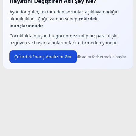
Hayatını Değiştiren Asıl Şey Ne?
Aynı döngüler, tekrar eden sorunlar, açıklayamadığın
tıkanıklıklar… Çoğu zaman sebep
çekirdek
inançlarındadır
.
Çocuklukta oluşan bu görünmez kalıplar; para, ilişki,
özgüven ve başarı alanlarını fark ettirmeden yönetir.
Çekirdek İnanç Analizini Gör
İlk adım fark etmekle başlar.