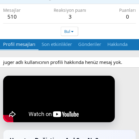
Mesajlar
Reaksiyon puanı
Puanları
510
3
0
Bul
Profil mesajları
Son etkinlikler
Gönderiler
Hakkında
juger adlı kullanıcının profili hakkında henüz mesaj yok.