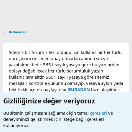
Kullanıcılar
Sitemiz bir forum sitesi olduğu için kullanıcılar her türlü
görüşlerini önceden onay olmadan anında siteye
yazabilmektedir. 5651 sayılı yasaya göre bu yazılardan
dolayı doğabilecek her türlü sorumluluk yazan
kullanıcılara aittir. 5651 sayılı yasaya göre sitemiz
mesajları kontrolle yükümlü olmayıp, yasaya aykırı yada
telif hakkı içeren paylaşımlar
BURADAN
bize ulaşıldığı
taktirde, ilgili konu en geç 48 saat içerisinde
Gizliliğinize değer veriyoruz
kaldırılacaktır. Sitemizde Bulunan Videolar YouTube,
Facebook, Dailymotion, v.b. video paylaşım sitelerinden
Bu sitenin çalışmasını sağlamak için temel
çerezleri
ve
alınmaktadır. Telif hakları sorumluluğu bu sitelere aittir.
deneyiminizi geliştirmek için isteğe bağlı çerezleri
Videoların hiç biri sunucularımızda bulunmamaktadır.
kullanıyoruz.