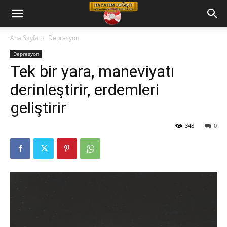
Hayatım
Ana Sayfa
Depresyon
Depresyon
Değişti
Tek bir yara, maneviyatı
derinleştirir, erdemleri
Telkin
geliştirir
348
0
Cd
leri