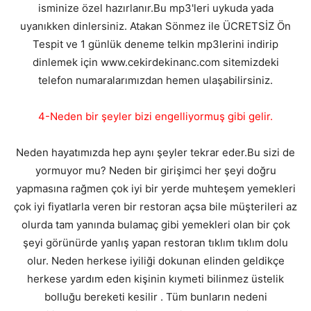
isminize özel hazırlanır.Bu mp3'leri uykuda yada
uyanıkken dinlersiniz. Atakan Sönmez ile ÜCRETSİZ Ön
Tespit ve 1 günlük deneme telkin mp3lerini indirip
dinlemek için www.cekirdekinanc.com sitemizdeki
telefon numaralarımızdan hemen ulaşabilirsiniz.
4-Neden bir şeyler bizi engelliyormuş gibi gelir.
Neden hayatımızda hep aynı şeyler tekrar eder.Bu sizi de
yormuyor mu? Neden bir girişimci her şeyi doğru
yapmasına rağmen çok iyi bir yerde muhteşem yemekleri
çok iyi fiyatlarla veren bir restoran açsa bile müşterileri az
olurda tam yanında bulamaç gibi yemekleri olan bir çok
şeyi görünürde yanlış yapan restoran tıklım tıklım dolu
olur. Neden herkese iyiliği dokunan elinden geldikçe
herkese yardım eden kişinin kıymeti bilinmez üstelik
bolluğu bereketi kesilir . Tüm bunların nedeni