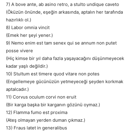
7) A bove ante, ab asino retro, a stulto undique caveto
(Öküzün önünde, eşeğin arkasında, aptalın her tarafında
hazırlıklı ol.)
8) Labor omnia vincit
(Emek her şeyi yener.)
9) Nemo enim est tam senex qui se annum non putet
posse vivere
(Hiç kimse bir yıl daha fazla yaşayacağını düşünmeyecek
kadar yaşlı değildir.)
10) Stultum est timere quod vitare non potes
(Engellemeye gücünüzün yetmeyeceği şeyden korkmak
aptalcadır.)
11) Corvus oculum corvi non eruit
(Bir karga başka bir karganın gözünü oymaz.)
12) Flamma fumo est proxima
(Ateş olmayan yerden duman çıkmaz.)
13) Fraus latet in generalibus