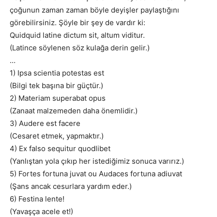
çoğunun zaman zaman böyle deyişler paylaştığını
görebilirsiniz. Şöyle bir şey de vardır ki:
Quidquid latine dictum sit, altum viditur.
(Latince söylenen söz kulağa derin gelir.)
…
1) Ipsa scientia potestas est
(Bilgi tek başına bir güçtür.)
2) Materiam superabat opus
(Zanaat malzemeden daha önemlidir.)
3) Audere est facere
(Cesaret etmek, yapmaktır.)
4) Ex falso sequitur quodlibet
(Yanlıştan yola çıkıp her istediğimiz sonuca varırız.)
5) Fortes fortuna juvat ou Audaces fortuna adiuvat
(Şans ancak cesurlara yardım eder.)
6) Festina lente!
(Yavaşça acele et!)