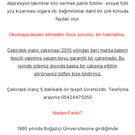
depresyon takıntılar kilo vermek panik fobiler sosyal fobi
yüz kızarması sigara vb. bağımlılıklar dahil bir çok konuda
faydalı olur.
Okumaya devam etmeden önce zorunlu bir hatırlatma .
Çekirdek inanç çalışması 2010 yılından beri marka patent
tescili yapılmış yaşam boyu garantili bir çalışmadır. Bu
isimde sitemiz dışında başka bir çalışma eğitim
görürseniz lütfen bize bildiriniz.
Çekirdek inanç 5 dakikalık ön tespit ücretsizdir. Telefonla
arayınız 05424475050
Neden Farklı?
1995 yılında Boğaziçi Üniversitesine girdiğimde