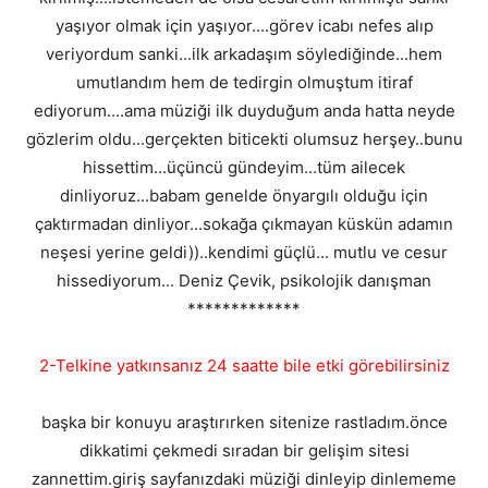
yaşıyor olmak için yaşıyor....görev icabı nefes alıp
veriyordum sanki...ilk arkadaşım söylediğinde...hem
umutlandım hem de tedirgin olmuştum itiraf
ediyorum....ama müziği ilk duyduğum anda hatta neyde
gözlerim oldu...gerçekten biticekti olumsuz herşey..bunu
hissettim...üçüncü gündeyim...tüm ailecek
dinliyoruz...babam genelde önyargılı olduğu için
çaktırmadan dinliyor...sokağa çıkmayan küskün adamın
neşesi yerine geldi))..kendimi güçlü... mutlu ve cesur
hissediyorum... Deniz Çevik, psikolojik danışman
*************
2-Telkine yatkınsanız 24 saatte bile etki görebilirsiniz
başka bir konuyu araştırırken sitenize rastladım.önce
dikkatimi çekmedi sıradan bir gelişim sitesi
zannettim.giriş sayfanızdaki müziği dinleyip dinlememe