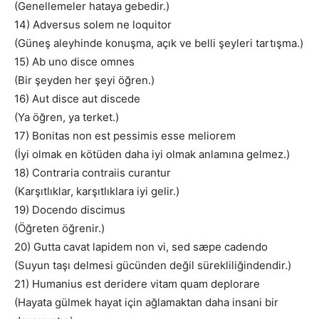
(Genellemeler hataya gebedir.)
14) Adversus solem ne loquitor
(Güneş aleyhinde konuşma, açık ve belli şeyleri tartışma.)
15) Ab uno disce omnes
(Bir şeyden her şeyi öğren.)
16) Aut disce aut discede
(Ya öğren, ya terket.)
17) Bonitas non est pessimis esse meliorem
(İyi olmak en kötüden daha iyi olmak anlamına gelmez.)
18) Contraria contraiis curantur
(Karşıtlıklar, karşıtlıklara iyi gelir.)
19) Docendo discimus
(Öğreten öğrenir.)
20) Gutta cavat lapidem non vi, sed sæpe cadendo
(Suyun taşı delmesi gücünden değil sürekliliğindendir.)
21) Humanius est deridere vitam quam deplorare
(Hayata gülmek hayat için ağlamaktan daha insani bir