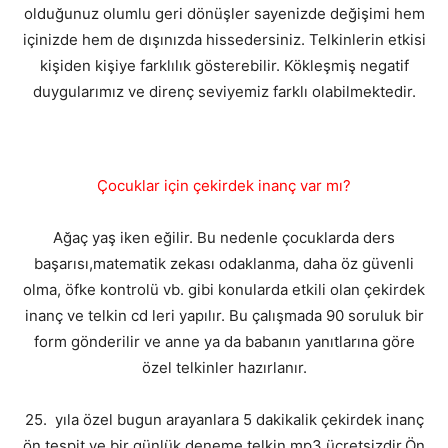
olduğunuz olumlu geri dönüşler sayenizde değişimi hem
içinizde hem de dışınızda hissedersiniz. Telkinlerin etkisi
kişiden kişiye farklılık gösterebilir. Kökleşmiş negatif
duygularımız ve direnç seviyemiz farklı olabilmektedir.
Çocuklar için çekirdek inanç var mı?
Ağaç yaş iken eğilir. Bu nedenle çocuklarda ders
başarısı,matematik zekası odaklanma, daha öz güvenli
olma, öfke kontrolü vb. gibi konularda etkili olan çekirdek
inanç ve telkin cd leri yapılır. Bu çalışmada 90 soruluk bir
form gönderilir ve anne ya da babanın yanıtlarına göre
özel telkinler hazırlanır.
25. yıla özel bugun arayanlara 5 dakikalik çekirdek inanç
ön tespit ve bir günlük deneme telkin mp3 ücretsizdir.Ön