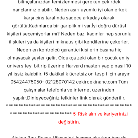
bilinçaltınızdan temizlenmesi gereken çekirdek
inançlarınız olabilir. Neden aşırı uyumlu iyi olan erkek
karşı cins tarafında sadece arkadaş olarak
görülür.Kadınlarda bir gariplik mi var.İyi doğru dürüst
kişileri seçemiyorlar mı? Neden bazı kadınlar hep sorunlu
ilişkileri ya da kişileri mıknatıs gibi kendilerine çekerler.
Neden en kontrolcü garantici kişilerin başına hiç
olmayacak şeyler gelir. Oldukça zeki olan bir çocuk en iyi
üniversiteyi bitirip üzerine Harvard masterı yapıp nasıl 10
yıl işsiz kalabilir. (5 dakikalık ücretsiz on tespit için arayın
05424475050- 02128070142 cekirdekinanc.com Tüm
çalışmalar telefonla ve internet üzerinden
yapılır.Dinleyeceğiniz telkinler link olarak gönderilir.
***************************************************
*************************
5-Risk alın ve kariyerinizi
değiştirin.
Atakan Bey, Başarı Hikayeleri kısmını okurken ben de