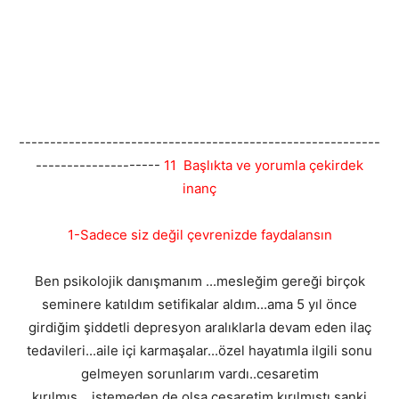
----------------------------------------------------------
--------------------
11 Başlıkta ve yorumla çekirdek
inanç
1-Sadece siz değil çevrenizde faydalansın
Ben psikolojik danışmanım ...mesleğim gereği birçok
seminere katıldım setifikalar aldım...ama 5 yıl önce
girdiğim şiddetli depresyon aralıklarla devam eden ilaç
tedavileri...aile içi karmaşalar...özel hayatımla ilgili sonu
gelmeyen sorunlarım vardı..cesaretim
kırılmış....istemeden de olsa cesaretim kırılmıştı sanki