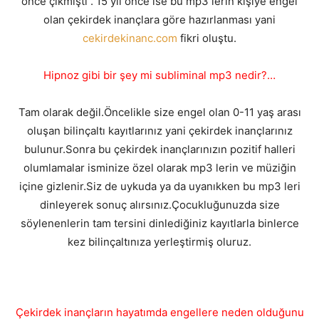
önce çıkmıştı . 15 yıl önce ise bu mp3 lerin kişiye engel
olan çekirdek inançlara göre hazırlanması yani
cekirdekinanc.com
fikri oluştu.
Hipnoz gibi bir şey mi subliminal mp3 nedir?…
Tam olarak değil.Öncelikle size engel olan 0-11 yaş arası
oluşan bilinçaltı kayıtlarınız yani çekirdek inançlarınız
bulunur.Sonra bu çekirdek inançlarınızın pozitif halleri
olumlamalar isminize özel olarak mp3 lerin ve müziğin
içine gizlenir.Siz de uykuda ya da uyanıkken bu mp3 leri
dinleyerek sonuç alırsınız.Çocukluğunuzda size
söylenenlerin tam tersini dinlediğiniz kayıtlarla binlerce
kez bilinçaltınıza yerleştirmiş oluruz.
Çekirdek inançların hayatımda engellere neden olduğunu