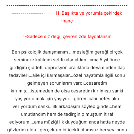
----------------------------------------------------------
--------------------
11 Başlıkta ve yorumla çekirdek
inanç
1-Sadece siz değil çevrenizde faydalansın
Ben psikolojik danışmanım ...mesleğim gereği birçok
seminere katıldım setifikalar aldım...ama 5 yıl önce
girdiğim şiddetli depresyon aralıklarla devam eden ilaç
tedavileri...aile içi karmaşalar...özel hayatımla ilgili sonu
gelmeyen sorunlarım vardı..cesaretim
kırılmış....istemeden de olsa cesaretim kırılmıştı sanki
yaşıyor olmak için yaşıyor....görev icabı nefes alıp
veriyordum sanki...ilk arkadaşım söylediğinde...hem
umutlandım hem de tedirgin olmuştum itiraf
ediyorum....ama müziği ilk duyduğum anda hatta neyde
gözlerim oldu...gerçekten biticekti olumsuz herşey..bunu