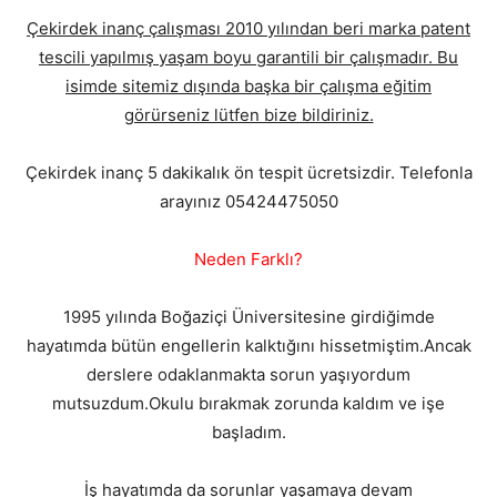
Çekirdek inanç çalışması 2010 yılından beri marka patent
tescili yapılmış yaşam boyu garantili bir çalışmadır. Bu
isimde sitemiz dışında başka bir çalışma eğitim
görürseniz lütfen bize bildiriniz.
Çekirdek inanç 5 dakikalık ön tespit ücretsizdir. Telefonla
arayınız 05424475050
Neden Farklı?
1995 yılında Boğaziçi Üniversitesine girdiğimde
hayatımda bütün engellerin kalktığını hissetmiştim.Ancak
derslere odaklanmakta sorun yaşıyordum
mutsuzdum.Okulu bırakmak zorunda kaldım ve işe
başladım.
İş hayatımda da sorunlar yaşamaya devam