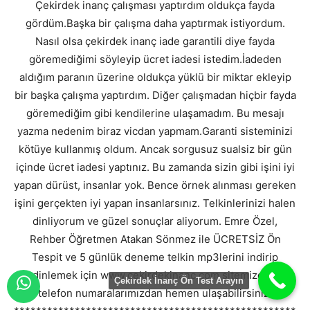
Çekirdek inanç çalışması yaptırdım oldukça fayda
gördüm.Başka bir çalışma daha yaptırmak istiyordum.
Nasıl olsa çekirdek inanç iade garantili diye fayda
göremediğimi söyleyip ücret iadesi istedim.İadeden
aldığım paranın üzerine oldukça yüklü bir miktar ekleyip
bir başka çalışma yaptırdım. Diğer çalışmadan hiçbir fayda
göremediğim gibi kendilerine ulaşamadım. Bu mesajı
yazma nedenim biraz vicdan yapmam.Garanti sisteminizi
kötüye kullanmış oldum. Ancak sorgusuz sualsiz bir gün
içinde ücret iadesi yaptınız. Bu zamanda sizin gibi işini iyi
yapan dürüst, insanlar yok. Bence örnek alınması gereken
işini gerçekten iyi yapan insanlarsınız. Telkinlerinizi halen
dinliyorum ve güzel sonuçlar aliyorum. Emre Özel,
Rehber Öğretmen Atakan Sönmez ile ÜCRETSİZ Ön
Tespit ve 5 günlük deneme telkin mp3lerini indirip
dinlemek için www.cekirdekinanc.com sitemizdeki
Çekirdek İnanç Ön Test Arayın
telefon numaralarımızdan hemen ulaşabilirsiniz.