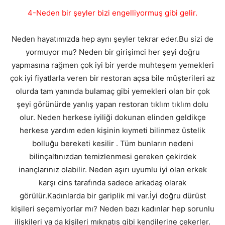
4-Neden bir şeyler bizi engelliyormuş gibi gelir.
Neden hayatımızda hep aynı şeyler tekrar eder.Bu sizi de
yormuyor mu? Neden bir girişimci her şeyi doğru
yapmasına rağmen çok iyi bir yerde muhteşem yemekleri
çok iyi fiyatlarla veren bir restoran açsa bile müşterileri az
olurda tam yanında bulamaç gibi yemekleri olan bir çok
şeyi görünürde yanlış yapan restoran tıklım tıklım dolu
olur. Neden herkese iyiliği dokunan elinden geldikçe
herkese yardım eden kişinin kıymeti bilinmez üstelik
bolluğu bereketi kesilir . Tüm bunların nedeni
bilinçaltınızdan temizlenmesi gereken çekirdek
inançlarınız olabilir. Neden aşırı uyumlu iyi olan erkek
karşı cins tarafında sadece arkadaş olarak
görülür.Kadınlarda bir gariplik mi var.İyi doğru dürüst
kişileri seçemiyorlar mı? Neden bazı kadınlar hep sorunlu
ilişkileri ya da kişileri mıknatıs gibi kendilerine çekerler.