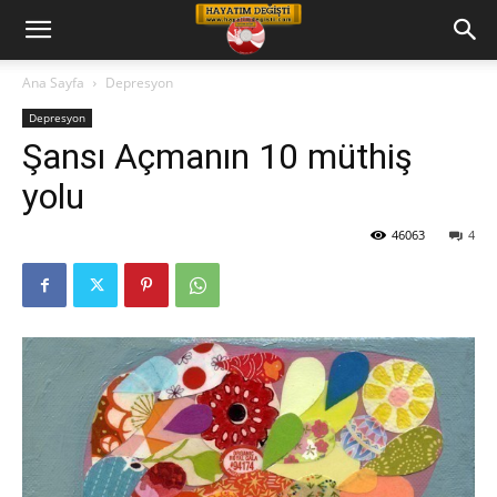
Hayatım
Ana Sayfa
Depresyon
Depresyon
Değişti
Şansı Açmanın 10 müthiş
yolu
Telkin
46063
4
Cd
leri