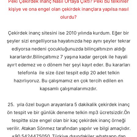
Peki Çekirdek İnanç Nasıl Ortaya Çıktı? Peki bu telkinler
kişiye ve ona engel olan çekirdek inançlara yapılsa nasıl
olurdu?
Çekirdek inanç sitesini ise 2010 yılında kurdum. Eğer bir
şeyler sizi engelliyorsa hayatınızda hep aynı şeyler tekrar
ediyorsa nedeni çocukluğunuzda bilinçaltınızın aldığı
kararlardır.Bilinçaltımız 7 yaşına kadar gerçek ile hayali
ayırt edemez ve o dönem her şeyi kayıt eder. Bu kararları
telefonla ile size özel tespit edip 20 adet telkin
hazırlıyoruz. Bu çalışmamız en çok tercih edilen en
kapsamlı çalışmalarımızdır.
25. yıla özel bugun arayanlara 5 dakikalik çekirdek inanç
ön tespit ve bir günlük deneme telkin mp3 ücretsizdir.Ön
tespitte size engel olan bir kaç çekirdek inanç örneği
verilir. Atakan Sönmez tarafından yapılır ve bilgi amaçlıdır.
+90 5424475050 .Türkiye dışındakiler whatsapp dan