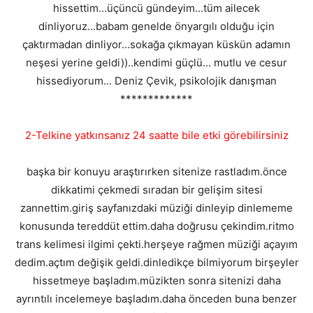
hissettim...üçüncü gündeyim...tüm ailecek
dinliyoruz...babam genelde önyargılı olduğu için
çaktırmadan dinliyor...sokağa çıkmayan küskün adamın
neşesi yerine geldi))..kendimi güçlü... mutlu ve cesur
hissediyorum... Deniz Çevik, psikolojik danışman
*************
2-Telkine yatkınsanız 24 saatte bile etki görebilirsiniz
başka bir konuyu araştırırken sitenize rastladım.önce
dikkatimi çekmedi sıradan bir gelişim sitesi
zannettim.giriş sayfanızdaki müziği dinleyip dinlememe
konusunda tereddüt ettim.daha doğrusu çekindim.ritmo
trans kelimesi ilgimi çekti.herşeye rağmen müziği açayım
dedim.açtım değişik geldi.dinledikçe bilmiyorum birşeyler
hissetmeye başladım.müzikten sonra sitenizi daha
ayrıntılı incelemeye başladım.daha önceden buna benzer