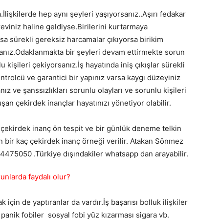
İlişkilerde hep aynı şeyleri yaşıyorsanız..Aşırı fedakar
reviniz haline geldiyse.Birilerini kurtarmaya
sa sürekli gereksiz harcamalar çıkıyorsa birikim
anız.Odaklanmakta bir şeyleri devam ettirmekte sorun
u kişileri çekiyorsanız.İş hayatında iniş çıkışlar sürekli
ontrolcü ve garantici bir yapınız varsa kaygı düzeyiniz
 ve şanssızlıkları sorunlu olayları ve sorunlu kişileri
an çekirdek inançlar hayatınızı yönetiyor olabilir.
 çekirdek inanç ön tespit ve bir günlük deneme telkin
n bir kaç çekirdek inanç örneği verilir. Atakan Sönmez
424475050 .Türkiye dışındakiler whatsapp dan arayabilir.
unlarda faydalı olur?
çin de yaptıranlar da vardır.İş başarısı bolluk ilişkiler
panik fobiler sosyal fobi yüz kızarması sigara vb.