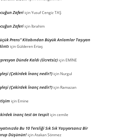
cuğun Zaferi
için
Yusuf Cengiz TAŞ
cuğun Zaferi
için
İbrahim
üçük Prens” Kitabından Büyük Anlamlar Taşıyan
Alıntı
için
Gülderen Ertaş
presyon Dünde Kaldı (Ücretsiz)
için
EMİNE
yleşi (Çekirdek İnanç nedir?)
için
Nurgul
yleşi (Çekirdek İnanç nedir?)
için
Ramazan
etişim
için
Emine
kirdek inanç test ön tespit
için
cemile
yatınızda Bu 10 Tersliği Sık Sık Yaşıyorsanız Bir
urup Düşünün!
için
Atakan Sönmez