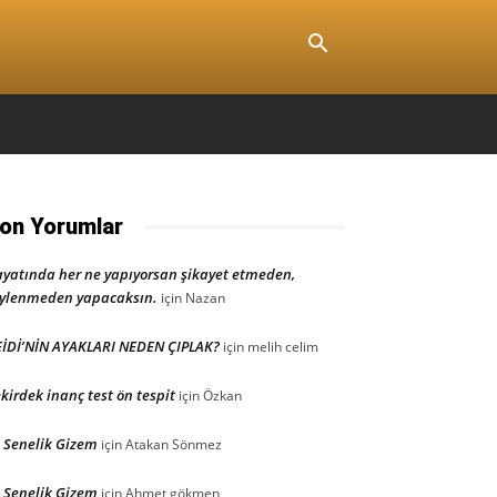
on Yorumlar
yatında her ne yapıyorsan şikayet etmeden,
ylenmeden yapacaksın.
için
Nazan
İDİ’NİN AYAKLARI NEDEN ÇIPLAK?
için
melih celim
kirdek inanç test ön tespit
için
Özkan
 Senelik Gizem
için
Atakan Sönmez
 Senelik Gizem
için
Ahmet gökmen