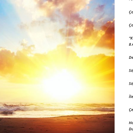
Ço
Ço
“K
8 
De
Sö
Sö
İl
Çe
Ha
D