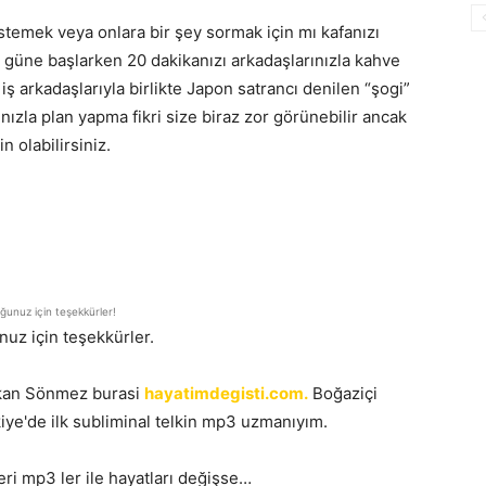
stemek veya onlara bir şey sormak için mı kafanızı
n güne başlarken 20 dakikanızı arkadaşlarınızla kahve
iş arkadaşlarıyla birlikte Japon satrancı denilen “şogi”
nızla plan yapma fikri size biraz zor görünebilir ancak
n olabilirsiniz.
unuz için teşekkürler!
uz için teşekkürler.
takan Sönmez burasi
hayatimdegisti.com.
Boğaziçi
ye'de ilk subliminal telkin mp3 uzmanıyım.
eri mp3 ler ile hayatları değişse…