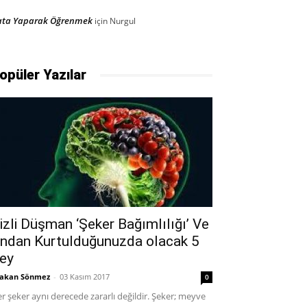
ata Yaparak Öğrenmek
için
Nurgul
opüler Yazılar
izli Düşman ‘Şeker Bağımlılığı’ Ve
ndan Kurtulduğunuzda olacak 5
ey
akan Sönmez
-
03 Kasım 2017
0
r şeker aynı derecede zararlı değildir. Şeker; meyve