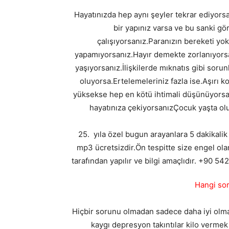
Hayatınızda hep aynı şeyler tekrar ediyorsa.
bir yapınız varsa ve bu sanki gö
çalışıyorsanız.Paranızın bereketi yok
yapamıyorsanız.Hayır demekte zorlanıyors
yaşıyorsanız.İlişkilerde mıknatıs gibi sorunl
oluyorsa.Ertelemeleriniz fazla ise.Aşırı k
yüksekse hep en kötü ihtimali düşünüyorsanız
hayatınıza çekiyorsanızÇocuk yaşta oluş
25. yıla özel bugun arayanlara 5 dakikalik
mp3 ücretsizdir.Ön tespitte size engel ola
tarafından yapılır ve bilgi amaçlıdır. +90 5
Hangi sor
Hiçbir sorunu olmadan sadece daha iyi olmak i
kaygı depresyon takıntılar kilo vermek 