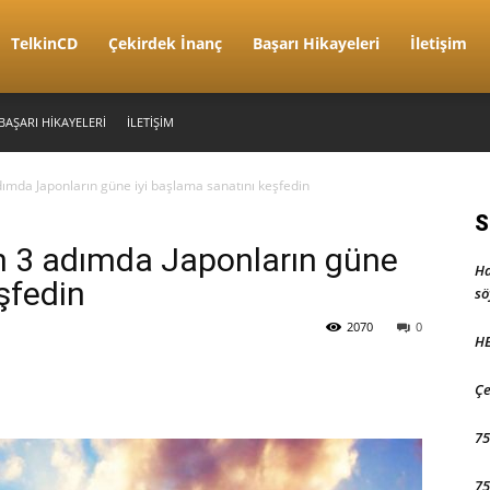
TelkinCD
Çekirdek İnanç
Başarı Hikayeleri
İletişim
BAŞARI HIKAYELERI
İLETIŞIM
dımda Japonların güne iyi başlama sanatını keşfedin
S
n 3 adımda Japonların güne
Ha
şfedin
sö
2070
0
HE
Çe
75
75