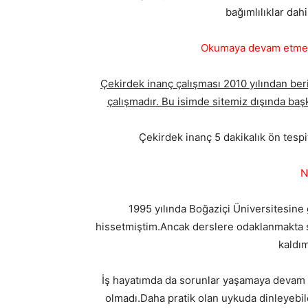
bağımlılıklar dahi
Okumaya devam etmede
Çekirdek inanç çalışması 2010 yılından beri
çalışmadır. Bu isimde sitemiz dışında başk
Çekirdek inanç 5 dakikalık ön tesp
N
1995 yılında Boğaziçi Üniversitesine 
hissetmiştim.Ancak derslere odaklanmakta
kaldım
İş hayatımda da sorunlar yaşamaya devam
olmadı.Daha pratik olan uykuda dinleyebil