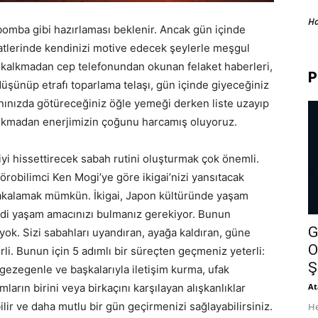
H
 bomba gibi hazırlaması beklenir. Ancak gün içinde
atlerinde kendinizi motive edecek şeylerle meşgul
 kalkmadan cep telefonundan okunan felaket haberleri,
P
şünüp etrafı toparlama telaşı, gün içinde giyeceğiniz
yanınızda götüreceğiniz öğle yemeği derken liste uzayıp
ıkmadan enerjimizin çoğunu harcamış oluyoruz.
iyi hissettirecek sabah rutini oluşturmak çok önemli.
örobilimci Ken Mogi’ye göre ikigai’nizi yansıtacak
 yakalamak mümkün. İkigai, Japon kültüründe yaşam
ndi yaşam amacınızı bulmanız gerekiyor. Bunun
G
ok. Sizi sabahları uyandıran, ayağa kaldıran, güne
O
li. Bunun için 5 adımlı bir süreçten geçmeniz yeterli:
Ş
gezegenle ve başkalarıyla iletişim kurma, ufak
arın birini veya birkaçını karşılayan alışkanlıklar
At
ir ve daha mutlu bir gün geçirmenizi sağlayabilirsiniz.
He