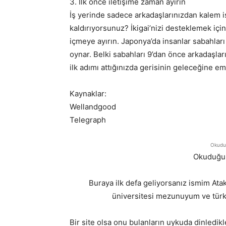
3. İlk önce iletişime zaman ayırın
İş yerinde sadece arkadaşlarınızdan kalem i
kaldırıyorsunuz? İkigai’nizi desteklemek içi
içmeye ayırın. Japonya’da insanlar sabahları 
oynar. Belki sabahları 9’dan önce arkadaşları
ilk adımı attığınızda gerisinin geleceğine emi
Kaynaklar:
Wellandgood
Telegraph
Okuduğ
Okuduğun
Buraya ilk defa geliyorsanız ismim A
üniversitesi mezunuyum ve türki
Bir site olsa onu bulanların uykuda dinledikl