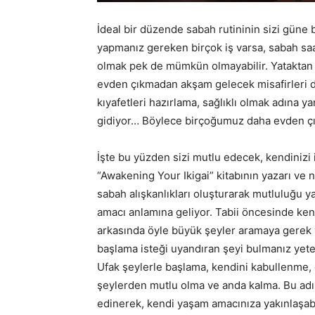
İdeal bir düzende sabah rutininin sizi güne
yapmanız gereken birçok iş varsa, sabah sa
olmak pek de mümkün olmayabilir. Yataktan
evden çıkmadan akşam gelecek misafirleri dü
kıyafetleri hazırlama, sağlıklı olmak adına 
gidiyor… Böylece birçoğumuz daha evden ç
İşte bu yüzden sizi mutlu edecek, kendinizi 
“Awakening Your Ikigai” kitabının yazarı ve n
sabah alışkanlıkları oluşturarak mutluluğu
amacı anlamına geliyor. Tabii öncesinde ke
arkasında öyle büyük şeyler aramaya gerek y
başlama isteği uyandıran şeyi bulmanız yeter
Ufak şeylerle başlama, kendini kabullenme, 
şeylerden mutlu olma ve anda kalma. Bu adıml
edinerek, kendi yaşam amacınıza yakınlaşabil