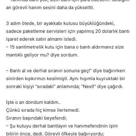
an görevli hanım sesini daha da yükseltti.
3 adım ötede, bir ayakkabı kutusu büyüklüğündeki,
sadece paketleme servisleri için yapılmış 20 dolarlık bantı
işaret ederek satın almamı istedi.
– 15 santimetrelik kutu için bana o bantı aldırmanız size
mantıklı geliyor mu? diye sordum.
– Bantı al ve derhal sıranın sonuna geç!” diye bağırırken
sinirden kıpkırmızı kesilmişti. Aynı hışımla kuyruktaki bir
sonraki kişiyi “sıradaki” anlamında; “Next!” diye çağırdı.
İşte o an dondum kaldım..
Çünkü sırada hiç kimse ilerlemedi.
Sıranın başındaki beyefendi;
– Şu kutuyu derhal bantlayın ve hanımefendinin işini
bitirin önce, dedi. Görevli öfkeyle bağırıyordu;