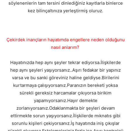
söylenenlerin tam tersini dinlediğiniz kayıtlarla binlerce
kez bilinçaltınıza yerleştirmiş oluruz.
Çekirdek inançların hayatımda engellere neden olduğunu
nasıl anlarım?
Hayatınızda hep aynı şeyler tekrar ediyorsa.İlişkilerde
hep aynı şeyleri yaşıyorsanız..Aşırı fedakar bir yapınız
varsa ve bu sanki göreviniz haline geldiyse.Birilerini
kurtarmaya çalışıyorsanız.Paranızın bereketi yoksa
sürekli gereksiz harcamalar çıkıyorsa birikim
yapamıyorsanız.Hayır demekte
zorlanıyorsanız.Odaklanmakta bir şeyleri devam
ettirmekte sorun yaşıyorsanız.İlişkilerde mıknatıs gibi
sorunlu kişileri çekiyorsanız.İş hayatında iniş çıkışlar
sürekli oluyorsa.Ertelemeleriniz fazla ise.Aşırı kontrolcü