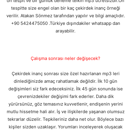
ön tespit ve bir günlük deneme telkin mp3 ücretsizdir.Ön
tespitte size engel olan bir kaç çekirdek inanç örneği
verilir. Atakan Sönmez tarafından yapılır ve bilgi amaçlıdır.
+90 5424475050 .Türkiye dışındakiler whatsapp dan
arayabilir.
Çalışma sonrası neler değişecek?
Çekirdek inanç sonrası size özel hazırlanan mp3 leri
dinlediğinizde amaç rahatlamak değildir. İlk 10 gün
değişimleri siz fark edeceksiniz. İlk 45 gün sonunda ise
çevrenizdekiler değişimi fark ederler. Daha dik
yürürsünüz, göz temasınız kuvvetlenir, endişenin yerini
mutlu hissetme hali alır. İş ve ilişkilerde yaşanan olumsuz
tekrarlar düzelir. Tepkileriniz daha net olur. Böylece bazı
kişiler sizden uzaklaşır. Yorumları inceleyerek oluşacak