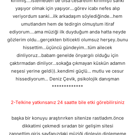
kırılmış....istemeden de olsa cesaretim kırılmıştı sanki
yaşıyor olmak için yaşıyor....görev icabı nefes alıp
veriyordum sanki...ilk arkadaşım söylediğinde...hem
umutlandım hem de tedirgin olmuştum itiraf
ediyorum....ama müziği ilk duyduğum anda hatta neyde
gözlerim oldu...gerçekten biticekti olumsuz herşey..bunu
hissettim...üçüncü gündeyim...tüm ailecek
dinliyoruz...babam genelde önyargılı olduğu için
çaktırmadan dinliyor...sokağa çıkmayan küskün adamın
neşesi yerine geldi))..kendimi güçlü... mutlu ve cesur
hissediyorum... Deniz Çevik, psikolojik danışman
*************
2-Telkine yatkınsanız 24 saatte bile etki görebilirsiniz
başka bir konuyu araştırırken sitenize rastladım.önce
dikkatimi çekmedi sıradan bir gelişim sitesi
zannettim.giriş sayfanızdaki müziği dinleyip dinlememe