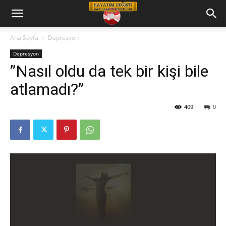
Hayatım
Ana Sayfa
Depresyon
Depresyon
Değişti
”Nasıl oldu da tek bir kişi bile
atlamadı?”
Telkin
409
0
Cd
leri