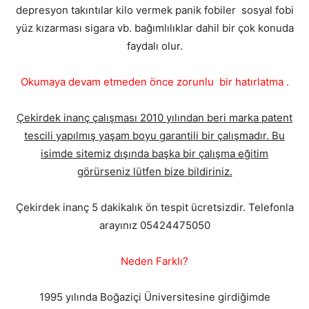
depresyon takıntılar kilo vermek panik fobiler sosyal fobi
yüz kızarması sigara vb. bağımlılıklar dahil bir çok konuda
faydalı olur.
Okumaya devam etmeden önce zorunlu bir hatırlatma .
Çekirdek inanç çalışması 2010 yılından beri marka patent
tescili yapılmış yaşam boyu garantili bir çalışmadır. Bu
isimde sitemiz dışında başka bir çalışma eğitim
görürseniz lütfen bize bildiriniz.
Çekirdek inanç 5 dakikalık ön tespit ücretsizdir. Telefonla
arayınız 05424475050
Neden Farklı?
1995 yılında Boğaziçi Üniversitesine girdiğimde