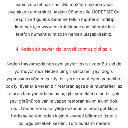
isminize özel hazırlanır.Bu mp3'leri uykuda yada
uyanıkken dinlersiniz. Atakan Sönmez ile ÜCRETSİZ Ön
Tespit ve 1 günlük deneme telkin mp3lerini indirip
dinlemek için www.cekirdekinanc.com sitemizdeki
telefon numaralarımızdan hemen ulaşabilirsiniz.
4-Neden bir şeyler bizi engelliyormuş gibi gelir.
Neden hayatımızda hep aynı şeyler tekrar eder.Bu sizi de
yormuyor mu? Neden bir girişimci her şeyi doğru
yapmasına rağmen çok iyi bir yerde muhteşem yemekleri
çok iyi fiyatlarla veren bir restoran açsa bile müşterileri az
olurda tam yanında bulamaç gibi yemekleri olan bir çok
şeyi görünürde yanlış yapan restoran tıklım tıklım dolu
olur. Neden herkese iyiliği dokunan elinden geldikçe
herkese yardım eden kişinin kıymeti bilinmez üstelik
bolluğu bereketi kesilir . Tüm bunların nedeni