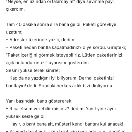
“Neyse, en azından ortalardayım” diye sevinme payı
çıkardım.
Tam 40 dakika sonra sıra bana geldi. Paketi görevliye
uzattım;
– Adresler üzerinde yazılı, dedim.
– Paketi neden bantla kapatmadınız? diye sordu. Girişteki;
“Paket içeriğini görmek isteyebiliriz. Lütfen paketlerinizi
açık bulundurunuz!” uyarısını gösterdim.
Sesini yükselterek sinirle;
– Kapıda ne yazdığını iyi biliyorum. Derhal paketinizi
bantlayın! dedi. Sıradaki herkes artık bizi dinliyordu.
Yanı başındaki bantı göstererek;
– Rica etsem verebilir misiniz? dedim. Yanıt yine aynı
yüksek sesle geldi;
– Hayır, o bant bana ait, müşteri kendi bantını kullanacak!
– Yanımda bant yok, sizin bant için para ödesem.. dediğim