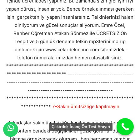
içinde ücret iadesi yaptınız. Bu zamanda sizin gibi işini iyi
yapan dürüst, insanlar yok. Bence örnek alınması gereken
işini gerçekten iyi yapan insanlarsınız. Telkinlerinizi halen
dinliyorum ve güzel sonuçlar aliyorum. Emre Özel,
Rehber Öğretmen Atakan Sönmez ile ÜCRETSİZ Ön
Tespit ve 5 günlük deneme telkin mp3lerini indirip
dinlemek için www.cekirdekinanc.com sitemizdeki
telefon numaralarımızdan hemen ulaşabilirsiniz.
***************************************************
************************ ------------------------------
----------------------------------------------------------
---------------------------------------
***************************************************
************
7-Sakın ümitsizliğe kapılmayın
Arkadaşlar sakın ümitsizliğe kapılmayın gerçekten süper
Çekirdek İnanç Ön Test Arayın
bir yöntem bendeki değişiklikler gözle görürlür düzeyde.
birtane örnekverecek olursam , ben herzaman kambur