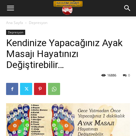
Hayatım
Ana Sayfa
Depresyon
Depresyon
Değişti
Kendinize Yapacağınız Ayak
Masajı Hayatınızı
Telkin
Değiştirebilir…
16886
0
Cd
leri