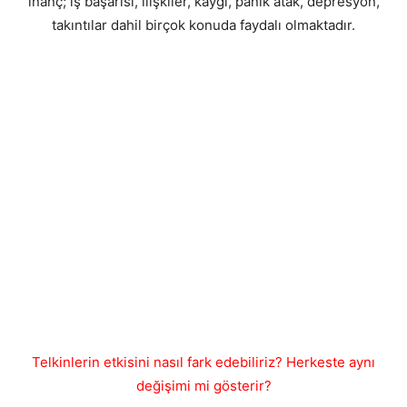
inanç; iş başarısı, ilişkiler, kaygı, panik atak, depresyon,
takıntılar dahil birçok konuda faydalı olmaktadır.
Telkinlerin etkisini nasıl fark edebiliriz? Herkeste aynı
değişimi mi gösterir?