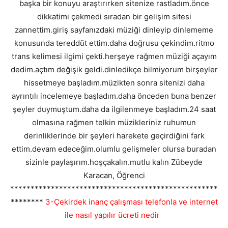
başka bir konuyu araştırırken sitenize rastladım.önce
dikkatimi çekmedi sıradan bir gelişim sitesi
zannettim.giriş sayfanızdaki müziği dinleyip dinlememe
konusunda tereddüt ettim.daha doğrusu çekindim.ritmo
trans kelimesi ilgimi çekti.herşeye rağmen müziği açayım
dedim.açtım değişik geldi.dinledikçe bilmiyorum birşeyler
hissetmeye başladım.müzikten sonra sitenizi daha
ayrıntılı incelemeye başladım.daha önceden buna benzer
şeyler duymuştum.daha da ilgilenmeye başladım.24 saat
olmasına rağmen telkin müzikleriniz ruhumun
derinliklerinde bir şeyleri harekete geçirdiğini fark
ettim.devam edeceğim.olumlu gelişmeler olursa buradan
sizinle paylaşırım.hoşçakalın.mutlu kalın Zübeyde
Karacan, Öğrenci
***************************************************
********
3-Çekirdek inanç çalışması telefonla ve internet
ile nasıl yapılır ücreti nedir