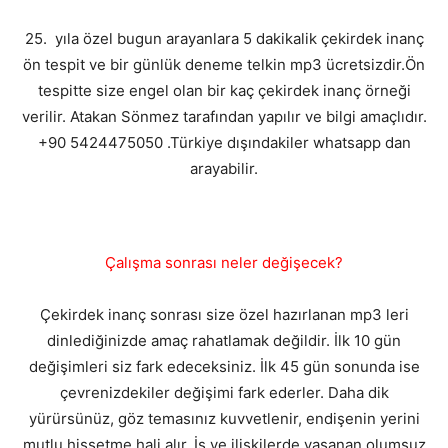
25. yıla özel bugun arayanlara 5 dakikalik çekirdek inanç
ön tespit ve bir günlük deneme telkin mp3 ücretsizdir.Ön
tespitte size engel olan bir kaç çekirdek inanç örneği
verilir. Atakan Sönmez tarafından yapılır ve bilgi amaçlıdır.
+90 5424475050 .Türkiye dışındakiler whatsapp dan
arayabilir.
Çalışma sonrası neler değişecek?
Çekirdek inanç sonrası size özel hazırlanan mp3 leri
dinlediğinizde amaç rahatlamak değildir. İlk 10 gün
değişimleri siz fark edeceksiniz. İlk 45 gün sonunda ise
çevrenizdekiler değişimi fark ederler. Daha dik
yürürsünüz, göz temasınız kuvvetlenir, endişenin yerini
mutlu hissetme hali alır. İş ve ilişkilerde yaşanan olumsuz