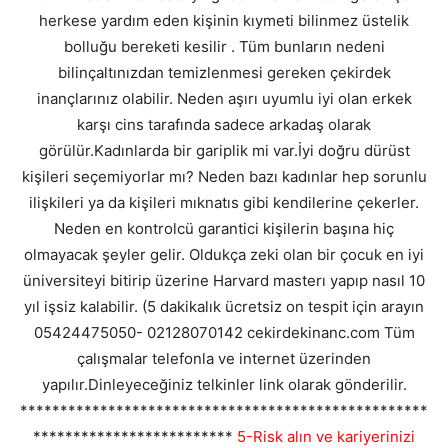
herkese yardım eden kişinin kıymeti bilinmez üstelik
bolluğu bereketi kesilir . Tüm bunların nedeni
bilinçaltınızdan temizlenmesi gereken çekirdek
inançlarınız olabilir. Neden aşırı uyumlu iyi olan erkek
karşı cins tarafında sadece arkadaş olarak
görülür.Kadınlarda bir gariplik mi var.İyi doğru dürüst
kişileri seçemiyorlar mı? Neden bazı kadınlar hep sorunlu
ilişkileri ya da kişileri mıknatıs gibi kendilerine çekerler.
Neden en kontrolcü garantici kişilerin başına hiç
olmayacak şeyler gelir. Oldukça zeki olan bir çocuk en iyi
üniversiteyi bitirip üzerine Harvard masterı yapıp nasıl 10
yıl işsiz kalabilir. (5 dakikalık ücretsiz on tespit için arayın
05424475050- 02128070142 cekirdekinanc.com Tüm
çalışmalar telefonla ve internet üzerinden
yapılır.Dinleyeceğiniz telkinler link olarak gönderilir.
***************************************************
*************************
5-Risk alın ve kariyerinizi