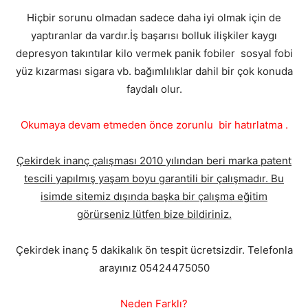
Hiçbir sorunu olmadan sadece daha iyi olmak için de
yaptıranlar da vardır.İş başarısı bolluk ilişkiler kaygı
depresyon takıntılar kilo vermek panik fobiler sosyal fobi
yüz kızarması sigara vb. bağımlılıklar dahil bir çok konuda
faydalı olur.
Okumaya devam etmeden önce zorunlu bir hatırlatma .
Çekirdek inanç çalışması 2010 yılından beri marka patent
tescili yapılmış yaşam boyu garantili bir çalışmadır. Bu
isimde sitemiz dışında başka bir çalışma eğitim
görürseniz lütfen bize bildiriniz.
Çekirdek inanç 5 dakikalık ön tespit ücretsizdir. Telefonla
arayınız 05424475050
Neden Farklı?