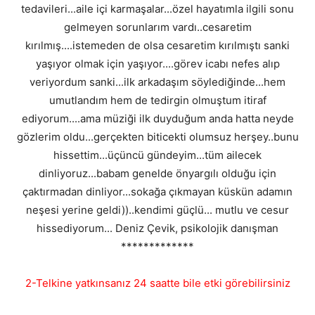
tedavileri...aile içi karmaşalar...özel hayatımla ilgili sonu
gelmeyen sorunlarım vardı..cesaretim
kırılmış....istemeden de olsa cesaretim kırılmıştı sanki
yaşıyor olmak için yaşıyor....görev icabı nefes alıp
veriyordum sanki...ilk arkadaşım söylediğinde...hem
umutlandım hem de tedirgin olmuştum itiraf
ediyorum....ama müziği ilk duyduğum anda hatta neyde
gözlerim oldu...gerçekten biticekti olumsuz herşey..bunu
hissettim...üçüncü gündeyim...tüm ailecek
dinliyoruz...babam genelde önyargılı olduğu için
çaktırmadan dinliyor...sokağa çıkmayan küskün adamın
neşesi yerine geldi))..kendimi güçlü... mutlu ve cesur
hissediyorum... Deniz Çevik, psikolojik danışman
*************
2-Telkine yatkınsanız 24 saatte bile etki görebilirsiniz