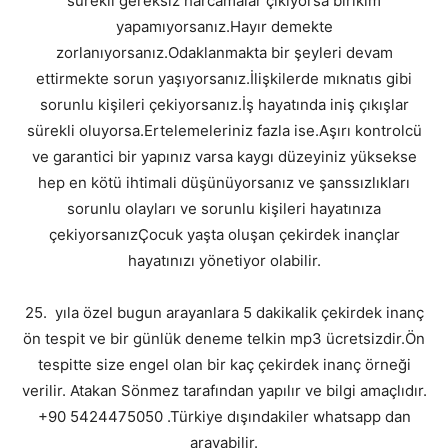
sürekli gereksiz harcamalar çıkıyorsa birikim
yapamıyorsanız.Hayır demekte
zorlanıyorsanız.Odaklanmakta bir şeyleri devam
ettirmekte sorun yaşıyorsanız.İlişkilerde mıknatıs gibi
sorunlu kişileri çekiyorsanız.İş hayatında iniş çıkışlar
sürekli oluyorsa.Ertelemeleriniz fazla ise.Aşırı kontrolcü
ve garantici bir yapınız varsa kaygı düzeyiniz yüksekse
hep en kötü ihtimali düşünüyorsanız ve şanssızlıkları
sorunlu olayları ve sorunlu kişileri hayatınıza
çekiyorsanızÇocuk yaşta oluşan çekirdek inançlar
hayatınızı yönetiyor olabilir.
25. yıla özel bugun arayanlara 5 dakikalik çekirdek inanç
ön tespit ve bir günlük deneme telkin mp3 ücretsizdir.Ön
tespitte size engel olan bir kaç çekirdek inanç örneği
verilir. Atakan Sönmez tarafından yapılır ve bilgi amaçlıdır.
+90 5424475050 .Türkiye dışındakiler whatsapp dan
arayabilir.