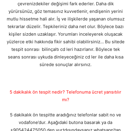
çevrenizdekiler değişimi fark ederler. Daha dik
yürürsünüz, göz temasınız kuvvetlenir, endişenin yerini
mutlu hissetme hali alır. İş ve ilişkilerde yaşanan olumsuz
tekrarlar düzelir. Tepkileriniz daha net olur. Böylece bazı
kişiler sizden uzaklaşır. Yorumları inceleyerek oluşacak
yüzlerce etki hakkında fikir sahibi olabilirsiniz... Bu sitede
tespit sonrası bilinçaltı cd leri hazırlanır. Böylece tek
seans sonrası uykuda dinleyeceğiniz cd ler ile daha kısa
sürede sonuçlar alırsınız.
5 dakikalık ön tespit nedir? Telefonuma ücret yansıtılır
mı?
5 dakikalık ön tespitte aradığınız telefonlar sabit no ve
vodafone’dur. Aşağıdaki butona basarak ya da
+905424475050 den yurtdışındaysanız whatsapp'tan