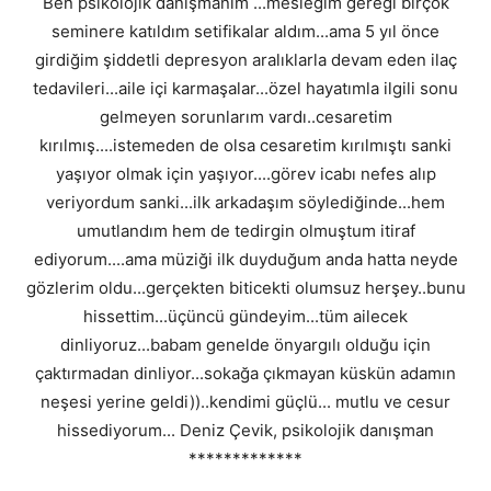
Ben psikolojik danışmanım ...mesleğim gereği birçok
seminere katıldım setifikalar aldım...ama 5 yıl önce
girdiğim şiddetli depresyon aralıklarla devam eden ilaç
tedavileri...aile içi karmaşalar...özel hayatımla ilgili sonu
gelmeyen sorunlarım vardı..cesaretim
kırılmış....istemeden de olsa cesaretim kırılmıştı sanki
yaşıyor olmak için yaşıyor....görev icabı nefes alıp
veriyordum sanki...ilk arkadaşım söylediğinde...hem
umutlandım hem de tedirgin olmuştum itiraf
ediyorum....ama müziği ilk duyduğum anda hatta neyde
gözlerim oldu...gerçekten biticekti olumsuz herşey..bunu
hissettim...üçüncü gündeyim...tüm ailecek
dinliyoruz...babam genelde önyargılı olduğu için
çaktırmadan dinliyor...sokağa çıkmayan küskün adamın
neşesi yerine geldi))..kendimi güçlü... mutlu ve cesur
hissediyorum... Deniz Çevik, psikolojik danışman
*************