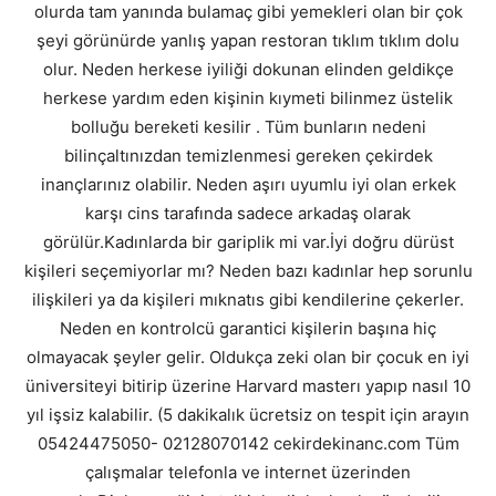
olurda tam yanında bulamaç gibi yemekleri olan bir çok
şeyi görünürde yanlış yapan restoran tıklım tıklım dolu
olur. Neden herkese iyiliği dokunan elinden geldikçe
herkese yardım eden kişinin kıymeti bilinmez üstelik
bolluğu bereketi kesilir . Tüm bunların nedeni
bilinçaltınızdan temizlenmesi gereken çekirdek
inançlarınız olabilir. Neden aşırı uyumlu iyi olan erkek
karşı cins tarafında sadece arkadaş olarak
görülür.Kadınlarda bir gariplik mi var.İyi doğru dürüst
kişileri seçemiyorlar mı? Neden bazı kadınlar hep sorunlu
ilişkileri ya da kişileri mıknatıs gibi kendilerine çekerler.
Neden en kontrolcü garantici kişilerin başına hiç
olmayacak şeyler gelir. Oldukça zeki olan bir çocuk en iyi
üniversiteyi bitirip üzerine Harvard masterı yapıp nasıl 10
yıl işsiz kalabilir. (5 dakikalık ücretsiz on tespit için arayın
05424475050- 02128070142 cekirdekinanc.com Tüm
çalışmalar telefonla ve internet üzerinden