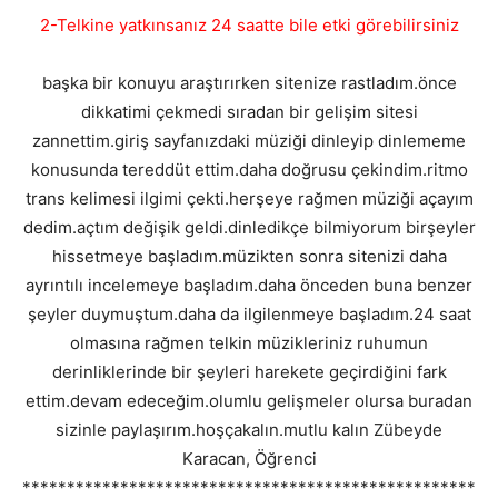
2-Telkine yatkınsanız 24 saatte bile etki görebilirsiniz
başka bir konuyu araştırırken sitenize rastladım.önce
dikkatimi çekmedi sıradan bir gelişim sitesi
zannettim.giriş sayfanızdaki müziği dinleyip dinlememe
konusunda tereddüt ettim.daha doğrusu çekindim.ritmo
trans kelimesi ilgimi çekti.herşeye rağmen müziği açayım
dedim.açtım değişik geldi.dinledikçe bilmiyorum birşeyler
hissetmeye başladım.müzikten sonra sitenizi daha
ayrıntılı incelemeye başladım.daha önceden buna benzer
şeyler duymuştum.daha da ilgilenmeye başladım.24 saat
olmasına rağmen telkin müzikleriniz ruhumun
derinliklerinde bir şeyleri harekete geçirdiğini fark
ettim.devam edeceğim.olumlu gelişmeler olursa buradan
sizinle paylaşırım.hoşçakalın.mutlu kalın Zübeyde
Karacan, Öğrenci
***************************************************