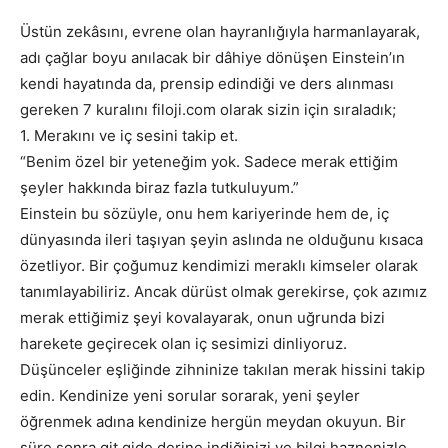
Üstün zekâsını, evrene olan hayranlığıyla harmanlayarak,
adı çağlar boyu anılacak bir dâhiye dönüşen Einstein’ın
kendi hayatında da, prensip edindiği ve ders alınması
gereken 7 kuralını filoji.com olarak sizin için sıraladık;
1. Merakını ve iç sesini takip et.
“Benim özel bir yeteneğim yok. Sadece merak ettiğim
şeyler hakkında biraz fazla tutkuluyum.”
Einstein bu sözüyle, onu hem kariyerinde hem de, iç
dünyasında ileri taşıyan şeyin aslında ne olduğunu kısaca
özetliyor. Bir çoğumuz kendimizi meraklı kimseler olarak
tanımlayabiliriz. Ancak dürüst olmak gerekirse, çok azımız
merak ettiğimiz şeyi kovalayarak, onun uğrunda bizi
harekete geçirecek olan iç sesimizi dinliyoruz.
Düşünceler eşliğinde zihninize takılan merak hissini takip
edin. Kendinize yeni sorular sorarak, yeni şeyler
öğrenmek adına kendinize hergün meydan okuyun. Bir
süre sonra git gide derine indiğinizi ve bilgi haznenizle