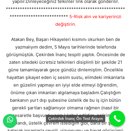
yapılır.Dinleyeceğiniz telkinler link olarak gönderilir.
***************************************************
*************************
5-Risk alın ve kariyerinizi
değiştirin.
Atakan Bey, Başarı Hikayeleri kısmını okurken ben de
yazmalıyım dedim, 5 Mayıs tarihlerinde telefonda
görüşmüştük. Çekirdek İnanç tespiti yaptık. Öncesinde de
zaten sitedeki ücretsiz telkinleri disiplinli bir şekilde 21
güne tamamlayarak gece gündüz dinlemiştim. Öncelikle
hayattan şikayet eden iç sesim sustu, elimdeki imkanlarla
en güzelini yapmayı en iyiyi elde etmeyi öğrendim,
önüme çıkan imkanları algılamaya başladım.Çalıştığım
bankanın yurt dışı şubesine üstelik de bu iş için bütün
gerekli şartları sağlamıyor olmama rağmen (nasıl bir
cesaretle başvurduysam ) kabul edildim, gelirim 3 e
Çekirdek İnanç Ön Test Arayın
katlandı, üstelik çevrem istediğim gibi, bana bir şeyler
katacak insanlarla çevrili, vizyonumu ve hayat görüşümü