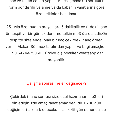
inanç ve telkin cd leri yapılır. Bu çalışmada 90 soruluk bir
form gönderilir ve anne ya da babanın yanıtlarına göre
özel telkinler hazırlanır.
25. yıla özel bugun arayanlara 5 dakikalik çekirdek inanç
ön tespit ve bir günlük deneme telkin mp3 ücretsizdir.Ön
tespitte size engel olan bir kaç çekirdek inanç örneği
verilir. Atakan Sönmez tarafından yapılır ve bilgi amaçlıdır.
+90 5424475050 .Türkiye dışındakiler whatsapp dan
arayabilir.
Çalışma sonrası neler değişecek?
Çekirdek inanç sonrası size özel hazırlanan mp3 leri
dinlediğinizde amaç rahatlamak değildir. İlk 10 gün
değişimleri siz fark edeceksiniz. İlk 45 gün sonunda ise