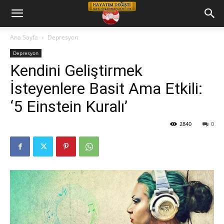
Hayatım
Ana Sayfa
Depresyon
Depresyon
Değişti
Kendini Geliştirmek
İsteyenlere Basit Ama Etkili:
Telkin
‘5 Einstein Kuralı’
2840
0
Cd
leri