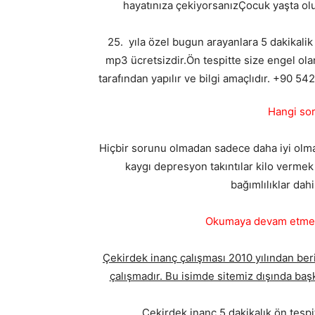
hayatınıza çekiyorsanızÇocuk yaşta oluş
25. yıla özel bugun arayanlara 5 dakikalik
mp3 ücretsizdir.Ön tespitte size engel ola
tarafından yapılır ve bilgi amaçlıdır. +90 5
Hangi sor
Hiçbir sorunu olmadan sadece daha iyi olmak i
kaygı depresyon takıntılar kilo vermek 
bağımlılıklar dahi
Okumaya devam etmede
Çekirdek inanç çalışması 2010 yılından beri
çalışmadır. Bu isimde sitemiz dışında başk
Çekirdek inanç 5 dakikalık ön tesp