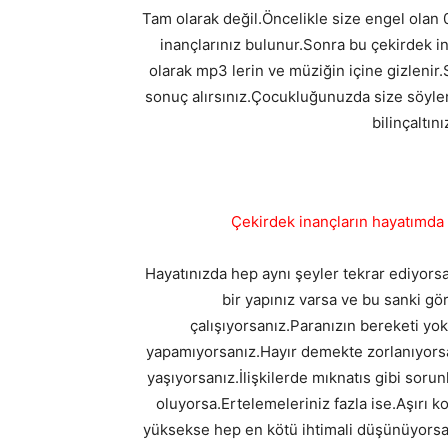
Tam olarak değil.Öncelikle size engel olan 0-
inançlarınız bulunur.Sonra bu çekirdek in
olarak mp3 lerin ve müziğin içine gizlenir
sonuç alırsınız.Çocukluğunuzda size söylene
bilinçaltın
Çekirdek inançların hayatımda
Hayatınızda hep aynı şeyler tekrar ediyorsa.
bir yapınız varsa ve bu sanki gö
çalışıyorsanız.Paranızın bereketi yok
yapamıyorsanız.Hayır demekte zorlanıyors
yaşıyorsanız.İlişkilerde mıknatıs gibi sorunl
oluyorsa.Ertelemeleriniz fazla ise.Aşırı k
yüksekse hep en kötü ihtimali düşünüyorsanız