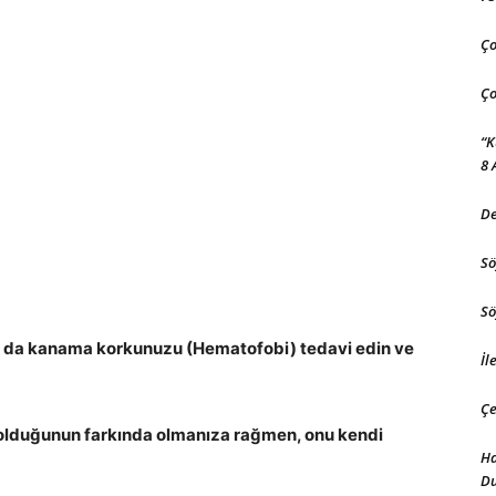
Ço
Ço
“K
8 
De
Sö
Sö
 da kanama korkunuzu (Hematofobi) tedavi edin ve
İl
Çe
 olduğunun farkında olmanıza rağmen, onu kendi
Ha
D