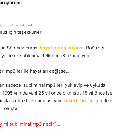
sürüyorum.
unuz için teşekkürler!
uz için teşekkürler.
takan Sönmez burasi
hayatimdegisti.com.
Boğaziçi
ye'de ilk subliminal telkin mp3 uzmanıyım.
eri mp3 ler ile hayatları değişse…
dan sadece subliminal mp3 leri yükleyip ve uykuda
r 1995 yılında yani 25 yıl önce çıkmıştı . 15 yıl önce ise
ançlara göre hazırlanması yani
cekirdekinanc.com
fikri
oluştu.
ey mi subliminal mp3 nedir?…