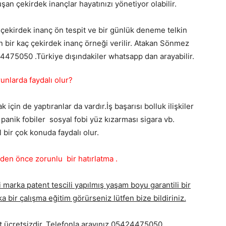
an çekirdek inançlar hayatınızı yönetiyor olabilir.
 çekirdek inanç ön tespit ve bir günlük deneme telkin
n bir kaç çekirdek inanç örneği verilir. Atakan Sönmez
424475050 .Türkiye dışındakiler whatsapp dan arayabilir.
unlarda faydalı olur?
çin de yaptıranlar da vardır.İş başarısı bolluk ilişkiler
panik fobiler sosyal fobi yüz kızarması sigara vb.
l bir çok konuda faydalı olur.
n önce zorunlu bir hatırlatma .
 marka patent tescili yapılmış yaşam boyu garantili bir
a bir çalışma eğitim görürseniz lütfen bize bildiriniz.
it ücretsizdir. Telefonla arayınız 05424475050