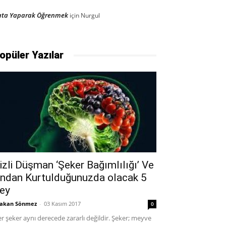
ata Yaparak Öğrenmek
için
Nurgul
opüler Yazılar
izli Düşman ‘Şeker Bağımlılığı’ Ve
ndan Kurtulduğunuzda olacak 5
ey
akan Sönmez
-
03 Kasım 2017
0
r şeker aynı derecede zararlı değildir. Şeker; meyve