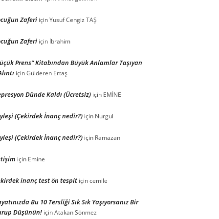
cuğun Zaferi
için
Yusuf Cengiz TAŞ
cuğun Zaferi
için
İbrahim
üçük Prens” Kitabından Büyük Anlamlar Taşıyan
Alıntı
için
Gülderen Ertaş
presyon Dünde Kaldı (Ücretsiz)
için
EMİNE
yleşi (Çekirdek İnanç nedir?)
için
Nurgul
yleşi (Çekirdek İnanç nedir?)
için
Ramazan
etişim
için
Emine
kirdek inanç test ön tespit
için
cemile
yatınızda Bu 10 Tersliği Sık Sık Yaşıyorsanız Bir
urup Düşünün!
için
Atakan Sönmez