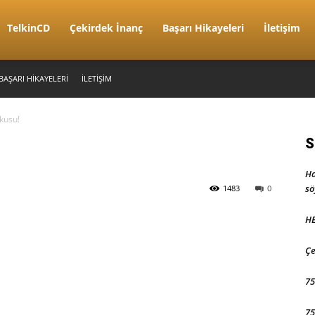
TelkinCD
Çekirdek İnanç
Başarı Hikayeleri
İletişim
BAŞARI HIKAYELERI
İLETIŞIM
kusu!
S
Ha
sö
1483
0
HE
Çe
75
75