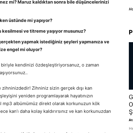
mez mi? Maruz kaldıktan sonra bile düşüncelerinizi
H
diken üstünde mi yapıyor?
s kesilmesi ve titreme yaşıyor musunuz?
P
gerçekten yapmak istediğiniz şeyleri yapmanıza ve
ize engel mi oluyor?
 biriyle kendinizi özdeşleştiriyorsanuz, o zaman
aşıyorsunuz..
ihninizdedir! Zihniniz sizin gerçek dışı kan
 işleyişini yeniden programlayarak hayatınızın
G
inal mp3 albümümüz direkt olarak korkunuzun kök
O
ylece kan’ı daha kolay kaldırırsınız ve kan korkunuzdan
Ş
At
He