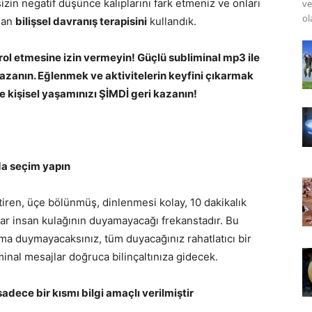
n negatif düşünce kalıplarını fark etmeniz ve onları
ve
ol
olan
bilişsel davranış terapisini
kullandık.
ol etmesine izin vermeyin! Güçlü subliminal mp3 ile
kazanın. Eğlenmek ve aktivitelerin keyfini çıkarmak
 ve kişisel yaşamınızı ŞİMDİ geri kazanın!
da seçim yapın
iren, üçe bölünmüş, dinlenmesi kolay, 10 dakikalık
jlar insan kulağının duyamayacağı frekanstadır. Bu
ma duymayacaksınız, tüm duyacağınız rahatlatıcı bir
nal mesajlar doğruca bilinçaltınıza gidecek.
sadece bir kısmı bilgi amaçlı verilmiştir