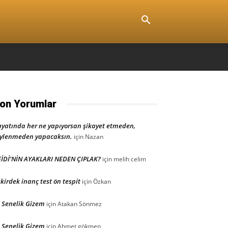
on Yorumlar
yatında her ne yapıyorsan şikayet etmeden,
ylenmeden yapacaksın.
için
Nazan
İDİ’NİN AYAKLARI NEDEN ÇIPLAK?
için
melih celim
kirdek inanç test ön tespit
için
Özkan
 Senelik Gizem
için
Atakan Sönmez
 Senelik Gizem
için
Ahmet gökmen