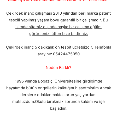
Çekirdek inanç çalışması 2010 yılından beri marka patent
tescili yapılmış yaşam boyu garantili bir çalışmadır. Bu
isimde sitemiz dışında başka bir çalışma eğitim
görürseniz lütfen bize bildiriniz.
Çekirdek inanç 5 dakikalık ön tespit ücretsizdir. Telefonla
arayınız 05424475050
Neden Farklı?
1995 yılında Boğaziçi Üniversitesine girdiğimde
hayatımda bütün engellerin kalktığını hissetmiştim.Ancak
derslere odaklanmakta sorun yaşıyordum
mutsuzdum.Okulu bırakmak zorunda kaldım ve işe
başladım.