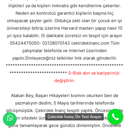
ilişkileri ya da kişileri mıknatıs gibi kendilerine çekerler.
Neden en kontrolcü garantici kişilerin başına hiç
olmayacak şeyler gelir. Oldukça zeki olan bir çocuk en iyi
üniversiteyi bitirip üzerine Harvard masterı yapıp nasıl 10
yıl işsiz kalabilir. (5 dakikalık ücretsiz on tespit için arayın
05424475050- 02128070142 cekirdekinanc.com Tüm
çalışmalar telefonla ve internet üzerinden
yapılır.Dinleyeceğiniz telkinler link olarak gönderilir.
***************************************************
*************************
5-Risk alın ve kariyerinizi
değiştirin.
Atakan Bey, Başarı Hikayeleri kısmını okurken ben de
yazmalıyım dedim, 5 Mayıs tarihlerinde telefonda
görüşmüştük. Çekirdek İnanç tespiti yaptık. Öncesinde de
Çekirdek İnanç Ön Test Arayın
zaten sitedeki ücretsiz telkinleri disiplinli bir şekilde 21
güne tamamlayarak gece gündüz dinlemiştim. Öncelikle