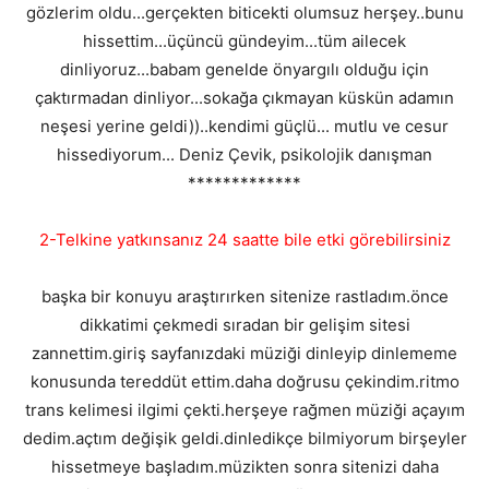
gözlerim oldu...gerçekten biticekti olumsuz herşey..bunu
hissettim...üçüncü gündeyim...tüm ailecek
dinliyoruz...babam genelde önyargılı olduğu için
çaktırmadan dinliyor...sokağa çıkmayan küskün adamın
neşesi yerine geldi))..kendimi güçlü... mutlu ve cesur
hissediyorum... Deniz Çevik, psikolojik danışman
*************
2-Telkine yatkınsanız 24 saatte bile etki görebilirsiniz
başka bir konuyu araştırırken sitenize rastladım.önce
dikkatimi çekmedi sıradan bir gelişim sitesi
zannettim.giriş sayfanızdaki müziği dinleyip dinlememe
konusunda tereddüt ettim.daha doğrusu çekindim.ritmo
trans kelimesi ilgimi çekti.herşeye rağmen müziği açayım
dedim.açtım değişik geldi.dinledikçe bilmiyorum birşeyler
hissetmeye başladım.müzikten sonra sitenizi daha