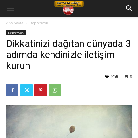
Hayatım
Ana Sayfa
Depresyon
Depresyon
Değişti
Dikkatinizi dağıtan dünyada 3
adımda kendinizle iletişim
Telkin
kurun
1498
0
Cd
leri