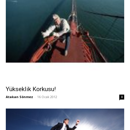
Yükseklik Korkusu!
Atakan Sönmez
-
16 Ocak 2012
0