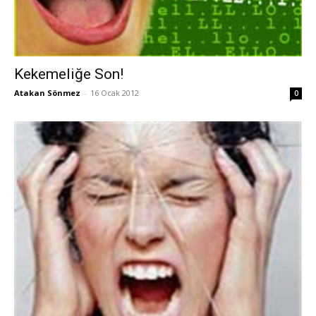
Kekemeliğe Son!
Atakan Sönmez
-
16 Ocak 2012
0