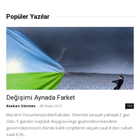
Popüler Yazılar
Değişimi Aynada Farket
Atakan Sönmez
-
08 Nisan 2012
153
Murat'ın Yorumlarıyla Merhabalar. Sitenizle tanışalı yaklaşık 5 gün
oldu. 5 gündür suçluluk duygusu+ego güçlendirici+kendine
güven+depresyon dünde kaldı scriptlerini akşam saat 8 den sabah
saat 6.30...