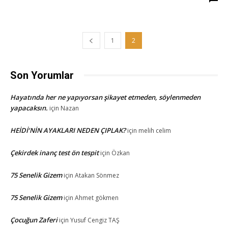
1
2
Son Yorumlar
Hayatında her ne yapıyorsan şikayet etmeden, söylenmeden
yapacaksın.
için
Nazan
HEİDİ’NİN AYAKLARI NEDEN ÇIPLAK?
için
melih celim
Çekirdek inanç test ön tespit
için
Özkan
75 Senelik Gizem
için
Atakan Sönmez
75 Senelik Gizem
için
Ahmet gökmen
Çocuğun Zaferi
için
Yusuf Cengiz TAŞ