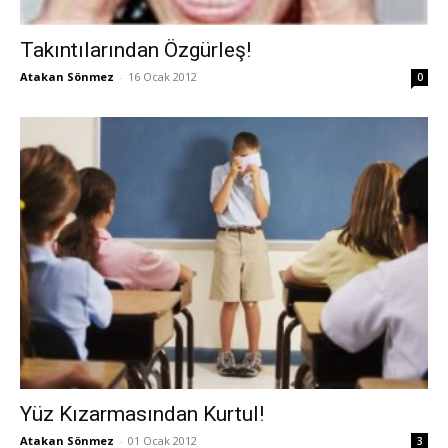
Takıntılarından Özgürleş!
Atakan Sönmez
-
16 Ocak 2012
0
Yüz Kızarmasından Kurtul!
Atakan Sönmez
-
01 Ocak 2012
3