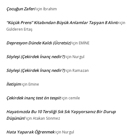
Çocuğun Zaferi
için
İbrahim
“Küçük Prens” Kitabından Büyük Anlamlar Taşıyan 8 Alıntı
için
Gülderen Ertaş
Depresyon Dünde Kaldı (Ücretsiz)
için
EMİNE
Söyleşi (Çekirdek İnanç nedir?)
için
Nurgul
Söyleşi (Çekirdek İnanç nedir?)
için
Ramazan
İletişim
için
Emine
Çekirdek inanç test ön tespit
için
cemile
Hayatınızda Bu 10 Tersliği Sık Sık Yaşıyorsanız Bir Durup
Düşünün!
için
Atakan Sönmez
Hata Yaparak Öğrenmek
için
Nurgul