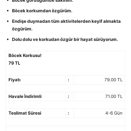
Böcek gördüğümde sakinim.
Böcek korkumdan özgürüm.
Endişe duymadan tüm aktivitelerden keyif almakta
özgürüm.
Dolu dolu ve korkudan özgür bir hayat sürüyorum.
Böcek Korkusu!
79 TL
Fiyatı
:
79.00 TL
Havale İndirimli
:
71.00 TL
Teslimat Süresi
:
4-6 Gün