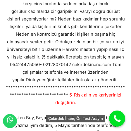
karşı cins tarafında sadece arkadaş olarak
görülür.Kadınlarda bir gariplik mi var.İyi doğru dürüst
kişileri seçemiyorlar mı? Neden bazı kadınlar hep sorunlu
ilişkileri ya da kişileri mıknatıs gibi kendilerine çekerler.
Neden en kontrolcü garantici kişilerin başına hiç
olmayacak şeyler gelir. Oldukça zeki olan bir çocuk en iyi
üniversiteyi bitirip üzerine Harvard masterı yapıp nasıl 10
yıl işsiz kalabilir. (5 dakikalık ücretsiz on tespit için arayın
05424475050- 02128070142 cekirdekinanc.com Tüm
çalışmalar telefonla ve internet üzerinden
yapılır.Dinleyeceğiniz telkinler link olarak gönderilir.
***************************************************
*************************
5-Risk alın ve kariyerinizi
değiştirin.
Atakan Bey, Başarı Hikayeleri kısmını okurken ben de
Çekirdek İnanç Ön Test Arayın
yazmalıyım dedim, 5 Mayıs tarihlerinde telefonda