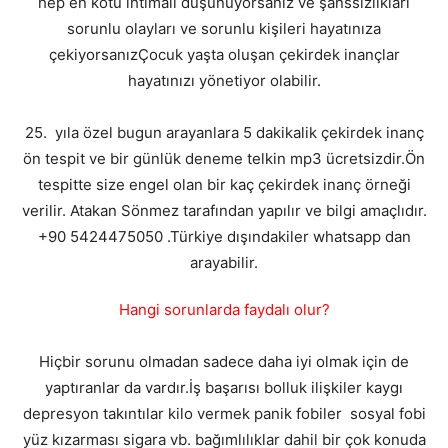
hep en kötü ihtimali düşünüyorsanız ve şanssızlıkları
sorunlu olayları ve sorunlu kişileri hayatınıza
çekiyorsanızÇocuk yaşta oluşan çekirdek inançlar
hayatınızı yönetiyor olabilir.
25. yıla özel bugun arayanlara 5 dakikalik çekirdek inanç
ön tespit ve bir günlük deneme telkin mp3 ücretsizdir.Ön
tespitte size engel olan bir kaç çekirdek inanç örneği
verilir. Atakan Sönmez tarafından yapılır ve bilgi amaçlıdır.
+90 5424475050 .Türkiye dışındakiler whatsapp dan
arayabilir.
Hangi sorunlarda faydalı olur?
Hiçbir sorunu olmadan sadece daha iyi olmak için de
yaptıranlar da vardır.İş başarısı bolluk ilişkiler kaygı
depresyon takıntılar kilo vermek panik fobiler sosyal fobi
yüz kızarması sigara vb. bağımlılıklar dahil bir çok konuda