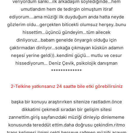
veriyordum sanki...ilk arkadaşım söylediğinde...hem
umutlandım hem de tedirgin olmuştum itiraf
ediyorum....ama müziği ilk duyduğum anda hatta neyde
gözlerim oldu...gerçekten biticekti olumsuz herşey..bunu
hissettim...üçüncü gündeyim...tüm ailecek
dinliyoruz...babam genelde önyargılı olduğu için
çaktırmadan dinliyor...sokağa çıkmayan küskün adamın
neşesi yerine geldi))..kendimi güçlü... mutlu ve cesur
hissediyorum... Deniz Çevik, psikolojik danışman
*************
2-Telkine yatkınsanız 24 saatte bile etki görebilirsiniz
başka bir konuyu araştırırken sitenize rastladım.önce
dikkatimi çekmedi sıradan bir gelişim sitesi
zannettim.giriş sayfanızdaki müziği dinleyip dinlememe
konusunda tereddüt ettim.daha doğrusu çekindim.ritmo
trans kelimesi ilgimi çekti.herşeye rağmen müziği açayım