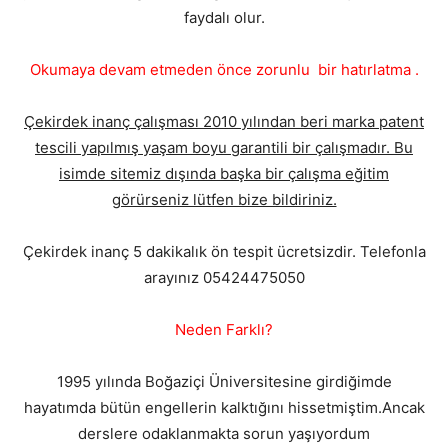
faydalı olur.
Okumaya devam etmeden önce zorunlu bir hatırlatma .
Çekirdek inanç çalışması 2010 yılından beri marka patent
tescili yapılmış yaşam boyu garantili bir çalışmadır. Bu
isimde sitemiz dışında başka bir çalışma eğitim
görürseniz lütfen bize bildiriniz.
Çekirdek inanç 5 dakikalık ön tespit ücretsizdir. Telefonla
arayınız 05424475050
Neden Farklı?
1995 yılında Boğaziçi Üniversitesine girdiğimde
hayatımda bütün engellerin kalktığını hissetmiştim.Ancak
derslere odaklanmakta sorun yaşıyordum