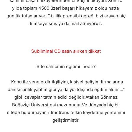
samimi başarı hikayelerinden birkaçını okuyun. Son 10
yılda toplam 4500 üzeri başarı hikayemiz oldu hatta
günlük tutanlar var. Gizlilik prensibi gereği bizi arayan hiç
kimseye sms ya da mail atmıyoruz.
Subliminal CD satın alırken dikkat
Site sahibinin eğitimi nedir?
'Konu ile senelerdir ilgiliyim, kişisel gelişim firmalarına
danışmanlık yaptım gibi ya da yurtdışında eğitim aldım...''
gibi cevaplar tatmin edici değildir.Atakan Sönmez
Boğaziçi Üniversitesi mezunudur.Ve dünyada hiç bir
sitede bulunmayan ritmotrans telkin kaydetme yöntemini
geliştirmiştir.