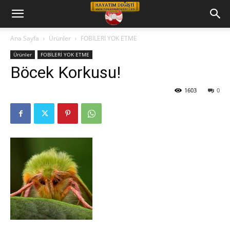
Hayatım
Ana Sayfa
Ürünler
FOBİLERİ YOK ETME
Ürünler
FOBİLERİ YOK ETME
Değişti
Böcek Korkusu!
1603
0
Telkin
Cd
leri