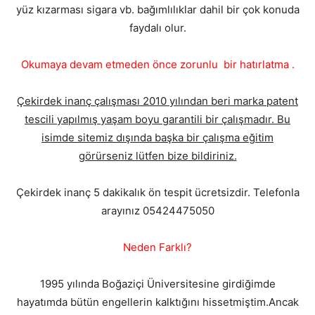
yüz kızarması sigara vb. bağımlılıklar dahil bir çok konuda
faydalı olur.
Okumaya devam etmeden önce zorunlu bir hatırlatma .
Çekirdek inanç çalışması 2010 yılından beri marka patent
tescili yapılmış yaşam boyu garantili bir çalışmadır. Bu
isimde sitemiz dışında başka bir çalışma eğitim
görürseniz lütfen bize bildiriniz.
Çekirdek inanç 5 dakikalık ön tespit ücretsizdir. Telefonla
arayınız 05424475050
Neden Farklı?
1995 yılında Boğaziçi Üniversitesine girdiğimde
hayatımda bütün engellerin kalktığını hissetmiştim.Ancak