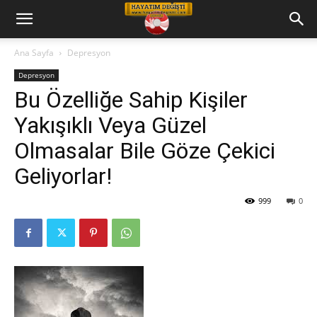
Hayatım
Ana Sayfa
Depresyon
Depresyon
Değişti
Bu Özelliğe Sahip Kişiler
Yakışıklı Veya Güzel
Telkin
Olmasalar Bile Göze Çekici
Geliyorlar!
Cd
999
0
leri