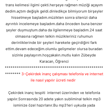
trans kelimesi ilgimi çekti.herşeye rağmen müziği açayım
dedim.açtım değişik geldi.dinledikçe bilmiyorum birşeyler
hissetmeye başladım.müzikten sonra sitenizi daha
ayrıntılı incelemeye başladım.daha önceden buna benzer
şeyler duymuştum.daha da ilgilenmeye başladım.24 saat
olmasına rağmen telkin müzikleriniz ruhumun
derinliklerinde bir şeyleri harekete geçirdiğini fark
ettim.devam edeceğim.olumlu gelişmeler olursa buradan
sizinle paylaşırım.hoşçakalın.mutlu kalın Zübeyde
Karacan, Öğrenci
***************************************************
********
3-Çekirdek inanç çalışması telefonla ve internet
ile nasıl yapılır ücreti nedir
Çekirdek inanç tespiti internet üzerinden ve telefonla
yapılır.Sonrasında 20 adete yakın subliminal telkin mp3
isminize özel hazırlanır.Bu mp3'leri uykuda yada