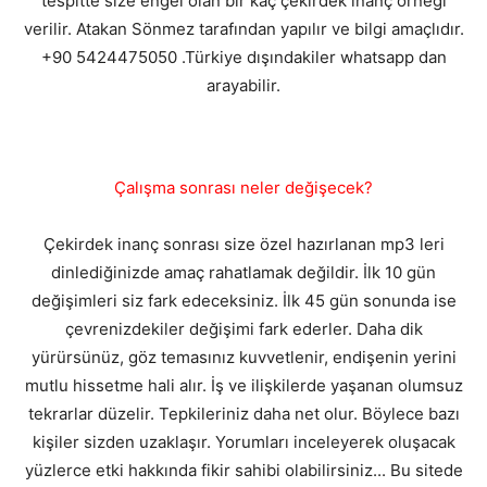
tespitte size engel olan bir kaç çekirdek inanç örneği
verilir. Atakan Sönmez tarafından yapılır ve bilgi amaçlıdır.
+90 5424475050 .Türkiye dışındakiler whatsapp dan
arayabilir.
Çalışma sonrası neler değişecek?
Çekirdek inanç sonrası size özel hazırlanan mp3 leri
dinlediğinizde amaç rahatlamak değildir. İlk 10 gün
değişimleri siz fark edeceksiniz. İlk 45 gün sonunda ise
çevrenizdekiler değişimi fark ederler. Daha dik
yürürsünüz, göz temasınız kuvvetlenir, endişenin yerini
mutlu hissetme hali alır. İş ve ilişkilerde yaşanan olumsuz
tekrarlar düzelir. Tepkileriniz daha net olur. Böylece bazı
kişiler sizden uzaklaşır. Yorumları inceleyerek oluşacak
yüzlerce etki hakkında fikir sahibi olabilirsiniz... Bu sitede