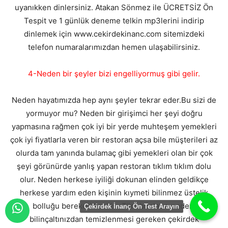
uyanıkken dinlersiniz. Atakan Sönmez ile ÜCRETSİZ Ön
Tespit ve 1 günlük deneme telkin mp3lerini indirip
dinlemek için www.cekirdekinanc.com sitemizdeki
telefon numaralarımızdan hemen ulaşabilirsiniz.
4-Neden bir şeyler bizi engelliyormuş gibi gelir.
Neden hayatımızda hep aynı şeyler tekrar eder.Bu sizi de
yormuyor mu? Neden bir girişimci her şeyi doğru
yapmasına rağmen çok iyi bir yerde muhteşem yemekleri
çok iyi fiyatlarla veren bir restoran açsa bile müşterileri az
olurda tam yanında bulamaç gibi yemekleri olan bir çok
şeyi görünürde yanlış yapan restoran tıklım tıklım dolu
olur. Neden herkese iyiliği dokunan elinden geldikçe
herkese yardım eden kişinin kıymeti bilinmez üstelik
bolluğu bereketi kesilir . Tüm bunların nedeni
Çekirdek İnanç Ön Test Arayın
bilinçaltınızdan temizlenmesi gereken çekirdek