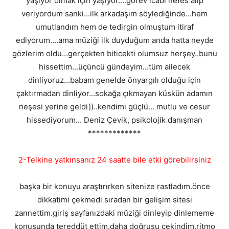
yaşıyor olmak için yaşıyor....görev icabı nefes alıp
veriyordum sanki...ilk arkadaşım söylediğinde...hem
umutlandım hem de tedirgin olmuştum itiraf
ediyorum....ama müziği ilk duyduğum anda hatta neyde
gözlerim oldu...gerçekten biticekti olumsuz herşey..bunu
hissettim...üçüncü gündeyim...tüm ailecek
dinliyoruz...babam genelde önyargılı olduğu için
çaktırmadan dinliyor...sokağa çıkmayan küskün adamın
neşesi yerine geldi))..kendimi güçlü... mutlu ve cesur
hissediyorum... Deniz Çevik, psikolojik danışman
*************
2-Telkine yatkınsanız 24 saatte bile etki görebilirsiniz
başka bir konuyu araştırırken sitenize rastladım.önce
dikkatimi çekmedi sıradan bir gelişim sitesi
zannettim.giriş sayfanızdaki müziği dinleyip dinlememe
konusunda tereddüt ettim.daha doğrusu çekindim.ritmo