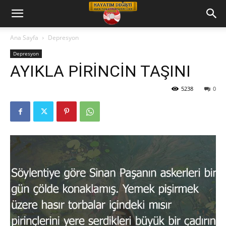
Hayatım
Ana Sayfa
Depresyon
Depresyon
Değişti
AYIKLA PİRİNCİN TAŞINI
5238
0
Telkin
Cd
leri