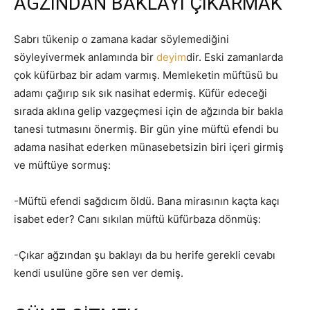
AĞZINDAN BAKLAYI ÇIKARMAK
Sabrı tükenip o zamana kadar söylemediğini
söyleyivermek anlamında bir
deyim
dir. Eski zamanlarda
çok küfürbaz bir adam varmış. Memleketin müftüsü bu
adamı çağırıp sık sık nasihat edermiş. Küfür edeceği
sırada aklına gelip vazgeçmesi için de ağzında bir bakla
tanesi tutmasını önermiş. Bir gün yine müftü efendi bu
adama nasihat ederken münasebetsizin biri içeri girmiş
ve müftüye sormuş:
-Müftü efendi sağdıcım öldü. Bana mirasının kaçta kaçı
isabet eder? Canı sıkılan müftü küfürbaza dönmüş:
-Çıkar ağzından şu baklayı da bu herife gerekli cevabı
kendi usulüne göre sen ver demiş.