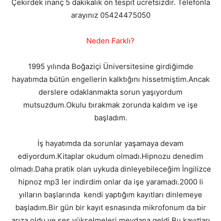
Çekirdek inanç 5 dakikalık ön tespit ücretsizdir. Telefonla
arayınız 05424475050
Neden Farklı?
1995 yılında Boğaziçi Üniversitesine girdiğimde
hayatımda bütün engellerin kalktığını hissetmiştim.Ancak
derslere odaklanmakta sorun yaşıyordum
mutsuzdum.Okulu bırakmak zorunda kaldım ve işe
başladım.
İş hayatımda da sorunlar yaşamaya devam
ediyordum.Kitaplar okudum olmadı.Hipnozu denedim
olmadı.Daha pratik olan uykuda dinleyebileceğim İngilizce
hipnoz mp3 ler indirdim onlar da işe yaramadı.2000 li
yılların başlarında kendi yaptığım kayıtları dinlemeye
başladım.Bir gün bir kayıt esnasında mikrofonum da bir
arıza oldu ve ses yükselmeleri meydana geldi.Bu kayıtları