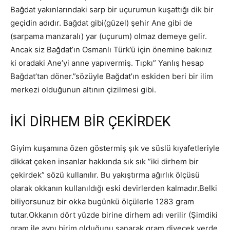
Bağdat yakınlarındaki sarp bir uçurumun kuşattığı dik bir
geçidin adıdır. Bağdat gibi(güzel) şehir Ane gibi de
(sarpama manzaralı) yar (uçurum) olmaz demeye gelir.
Ancak siz Bağdat’ın Osmanlı Türk’ü için önemine bakınız
ki oradaki Ane’yi anne yapıvermiş. Tıpkı” Yanlış hesap
Bağdat’tan döner.”sözüyle Bağdat’ın eskiden beri bir ilim
merkezi olduğunun altının çizilmesi gibi.
İKİ DİRHEM BİR ÇEKİRDEK
Giyim kuşamına özen göstermiş şık ve süslü kıyafetleriyle
dikkat çeken insanlar hakkında sık sık ”iki dirhem bir
çekirdek” sözü kullanılır. Bu yakıştırma ağırlık ölçüsü
olarak okkanın kullanıldığı eski devirlerden kalmadır.Belki
biliyorsunuz bir okka bugünkü ölçülerle 1283 gram
tutar.Okkanın dört yüzde birine dirhem adı verilir (Şimdiki
gram ile aynı birim olduğunu sanarak gram diyecek yerde