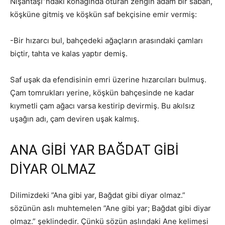
Nişantaşı”ndaki konağında oturan zengin adam bir sabah,
köşküne gitmiş ve köşkün saf bekçisine emir vermiş:
-Bir hızarcı bul, bahçedeki ağaçların arasındaki çamları
biçtir, tahta ve kalas yaptır demiş.
Saf uşak da efendisinin emri üzerine hızarcıları bulmuş.
Çam tomrukları yerine, köşkün bahçesinde ne kadar
kıymetli çam ağacı varsa kestirip devirmiş. Bu akılsız
uşağın adı, çam deviren uşak kalmış.
ANA GİBİ YAR BAĞDAT GİBİ
DİYAR OLMAZ
Dilimizdeki ”Ana gibi yar, Bağdat gibi diyar olmaz.”
sözünün aslı muhtemelen ”Ane gibi yar; Bağdat gibi diyar
olmaz.” şeklindedir. Çünkü sözün aslındaki Ane kelimesi