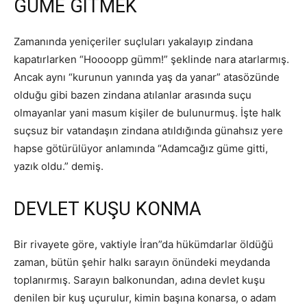
GÜME GİTMEK
Zamanında yeniçeriler suçluları yakalayıp zindana
kapatırlarken “Hoooopp gümm!” şeklinde nara atarlarmış.
Ancak aynı “kurunun yanında yaş da yanar” atasözünde
olduğu gibi bazen zindana atılanlar arasında suçu
olmayanlar yani masum kişiler de bulunurmuş. İşte halk
suçsuz bir vatandaşın zindana atıldığında günahsız yere
hapse götürülüyor anlamında “Adamcağız güme gitti,
yazık oldu.” demiş.
DEVLET KUŞU KONMA
Bir rivayete göre, vaktiyle İran”da hükümdarlar öldüğü
zaman, bütün şehir halkı sarayın önündeki meydanda
toplanırmış. Sarayın balkonundan, adına devlet kuşu
denilen bir kuş uçurulur, kimin başına konarsa, o adam