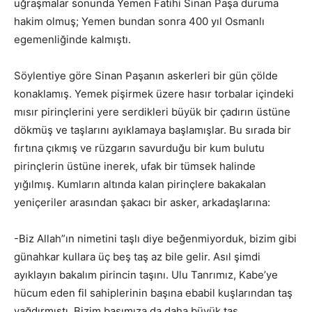
uğraşmalar sonunda Yemen Fatihi Sinan Paşa duruma
hakim olmuş; Yemen bundan sonra 400 yıl Osmanlı
egemenliğinde kalmıştı.
Söylentiye göre Sinan Paşanın askerleri bir gün çölde
konaklamış. Yemek pişirmek üzere hasır torbalar içindeki
mısır pirinçlerini yere serdikleri büyük bir çadırın üstüne
dökmüş ve taşlarını ayıklamaya başlamışlar. Bu sırada bir
fırtına çıkmış ve rüzgarın savurduğu bir kum bulutu
pirinçlerin üstüne inerek, ufak bir tümsek halinde
yığılmış. Kumların altında kalan pirinçlere bakakalan
yeniçeriler arasından şakacı bir asker, arkadaşlarına:
-Biz Allah”ın nimetini taşlı diye beğenmiyorduk, bizim gibi
günahkar kullara üç beş taş az bile gelir. Asıl şimdi
ayıklayın bakalım pirincin taşını. Ulu Tanrımız, Kabe’ye
hücum eden fil sahiplerinin başına ebabil kuşlarından taş
yağdırmıştı. Bizim başımıza da daha büyük taş