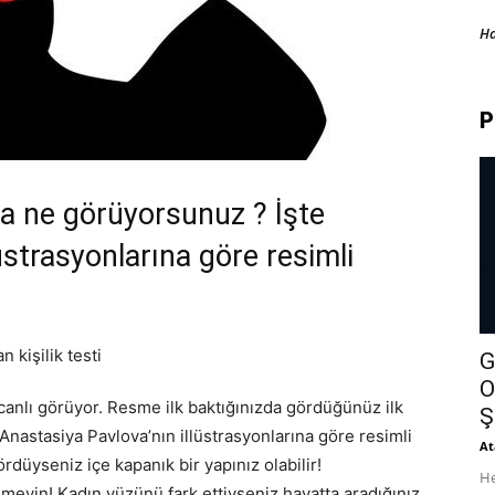
H
P
ta ne görüyorsunuz ? İşte
üstrasyonlarına göre resimli
G
O
 canlı görüyor. Resme ilk baktığınızda gördüğünüz ilk
Ş
e Anastasiya Pavlova’nın illüstrasyonlarına göre resimli
At
düyseniz içe kapanık bir yapınız olabilir!
He
meyin! Kadın yüzünü fark ettiyseniz hayatta aradığınız