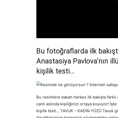
Bu fotoğraflarda ilk bakış
Anastasiya Pavlova’nın ill
kişilik testi…
Bu resimlere bakan herkes ilk bakışta farklı
canlı aslında kişiliğinizi ortaya koyuyor! İşt
kişilik testi… TAVUK – KADIN YÜZÜ Tavuk gör
Sevdiklerinize hislerinizi söylemekten çekin