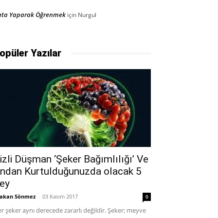
ata Yaparak Öğrenmek
için
Nurgul
opüler Yazılar
izli Düşman ‘Şeker Bağımlılığı’ Ve
ndan Kurtulduğunuzda olacak 5
ey
akan Sönmez
-
03 Kasım 2017
0
r şeker aynı derecede zararlı değildir. Şeker; meyve