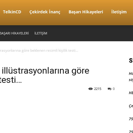
TelkinCD
Çekirdek İnanç
Başarı Hikayeleri
İletişim
BAŞARI HIKAYELERI
İLETIŞIM
trasyonlarına göre beklenen resimli kişilik testi…
S
illüstrasyonlarına göre
Ha
testi…
sö
2215
0
HE
Çe
75
75