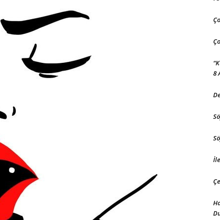
Ço
Ço
“K
8 
De
Sö
Sö
İl
Çe
Ha
D