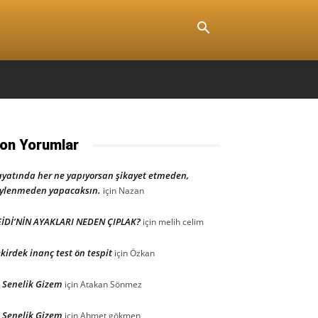
on Yorumlar
yatında her ne yapıyorsan şikayet etmeden,
ylenmeden yapacaksın.
için
Nazan
İDİ’NİN AYAKLARI NEDEN ÇIPLAK?
için
melih celim
kirdek inanç test ön tespit
için
Özkan
 Senelik Gizem
için
Atakan Sönmez
 Senelik Gizem
için
Ahmet gökmen