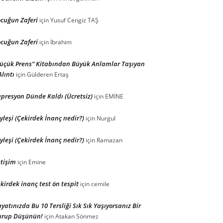
cuğun Zaferi
için
Yusuf Cengiz TAŞ
cuğun Zaferi
için
İbrahim
üçük Prens” Kitabından Büyük Anlamlar Taşıyan
Alıntı
için
Gülderen Ertaş
presyon Dünde Kaldı (Ücretsiz)
için
EMİNE
yleşi (Çekirdek İnanç nedir?)
için
Nurgul
yleşi (Çekirdek İnanç nedir?)
için
Ramazan
etişim
için
Emine
kirdek inanç test ön tespit
için
cemile
yatınızda Bu 10 Tersliği Sık Sık Yaşıyorsanız Bir
urup Düşünün!
için
Atakan Sönmez