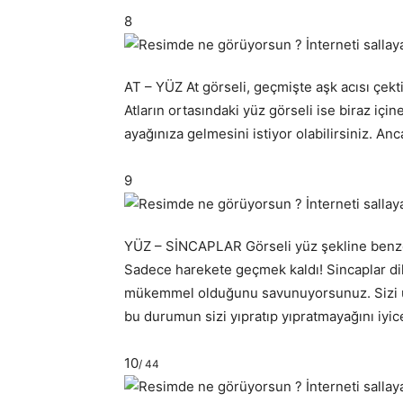
8
AT – YÜZ At görseli, geçmişte aşk acısı çektiğ
Atların ortasındaki yüz görseli ise biraz içi
ayağınıza gelmesini istiyor olabilirsiniz.
9
YÜZ – SİNCAPLAR Görseli yüz şekline benzet
Sadece harekete geçmek kaldı! Sincaplar dikk
mükemmel olduğunu savunuyorsunuz. Sizi üze
bu durumun sizi yıpratıp yıpratmayağını iyi
10
/ 44