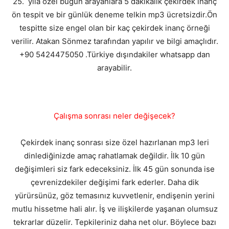
25. yıla özel bugun arayanlara 5 dakikalik çekirdek inanç
ön tespit ve bir günlük deneme telkin mp3 ücretsizdir.Ön
tespitte size engel olan bir kaç çekirdek inanç örneği
verilir. Atakan Sönmez tarafından yapılır ve bilgi amaçlıdır.
+90 5424475050 .Türkiye dışındakiler whatsapp dan
arayabilir.
Çalışma sonrası neler değişecek?
Çekirdek inanç sonrası size özel hazırlanan mp3 leri
dinlediğinizde amaç rahatlamak değildir. İlk 10 gün
değişimleri siz fark edeceksiniz. İlk 45 gün sonunda ise
çevrenizdekiler değişimi fark ederler. Daha dik
yürürsünüz, göz temasınız kuvvetlenir, endişenin yerini
mutlu hissetme hali alır. İş ve ilişkilerde yaşanan olumsuz
tekrarlar düzelir. Tepkileriniz daha net olur. Böylece bazı