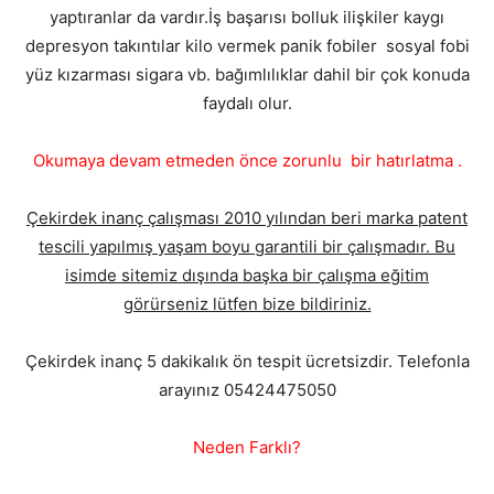
yaptıranlar da vardır.İş başarısı bolluk ilişkiler kaygı
depresyon takıntılar kilo vermek panik fobiler sosyal fobi
yüz kızarması sigara vb. bağımlılıklar dahil bir çok konuda
faydalı olur.
Okumaya devam etmeden önce zorunlu bir hatırlatma .
Çekirdek inanç çalışması 2010 yılından beri marka patent
tescili yapılmış yaşam boyu garantili bir çalışmadır. Bu
isimde sitemiz dışında başka bir çalışma eğitim
görürseniz lütfen bize bildiriniz.
Çekirdek inanç 5 dakikalık ön tespit ücretsizdir. Telefonla
arayınız 05424475050
Neden Farklı?