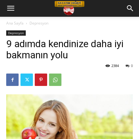
Hayatım
Ana Sayfa
Depresyon
Depresyon
Değişti
9 adımda kendinize daha iyi
bakmanın yolu
Telkin
2384
0
Cd
leri