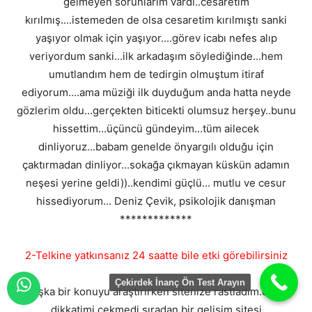
gelmeyen sorunlarım vardı..cesaretim
kırılmış....istemeden de olsa cesaretim kırılmıştı sanki
yaşıyor olmak için yaşıyor....görev icabı nefes alıp
veriyordum sanki...ilk arkadaşım söylediğinde...hem
umutlandım hem de tedirgin olmuştum itiraf
ediyorum....ama müziği ilk duyduğum anda hatta neyde
gözlerim oldu...gerçekten biticekti olumsuz herşey..bunu
hissettim...üçüncü gündeyim...tüm ailecek
dinliyoruz...babam genelde önyargılı olduğu için
çaktırmadan dinliyor...sokağa çıkmayan küskün adamın
neşesi yerine geldi))..kendimi güçlü... mutlu ve cesur
hissediyorum... Deniz Çevik, psikolojik danışman
*************
2-Telkine yatkınsanız 24 saatte bile etki görebilirsiniz
Çekirdek İnanç Ön Test Arayın
başka bir konuyu araştırırken sitenize rastladım.önce
dikkatimi çekmedi sıradan bir gelişim sitesi