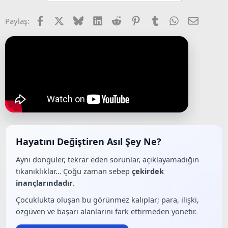
Facebook
X (Twitter)
Bluesky
LinkedIn
Reddit
Pinterest
Tumblr
WhatsApp
E-posta
Paylaş:
Hayatını Değiştiren Asıl Şey Ne?
Aynı döngüler, tekrar eden sorunlar, açıklayamadığın
tıkanıklıklar… Çoğu zaman sebep
çekirdek
inançlarındadır
.
Çocuklukta oluşan bu görünmez kalıplar; para, ilişki,
özgüven ve başarı alanlarını fark ettirmeden yönetir.