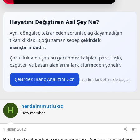
a
a
t
r
a
i
n
h
Hayatını Değiştiren Asıl Şey Ne?
i
Aynı döngüler, tekrar eden sorunlar, açıklayamadığın
tıkanıklıklar… Çoğu zaman sebep
çekirdek
inançlarındadır
.
Çocuklukta oluşan bu görünmez kalıplar; para, ilişki,
özgüven ve başarı alanlarını fark ettirmeden yönetir.
Çekirdek İnanç Analizini Gör
İlk adım fark etmekle başlar.
herdaimmutlukız
H
New member
1 Nisan 2012
#1
Bu siteye bağlanırken sorun yaşıyorum. Sayfalar geç açılıyor.