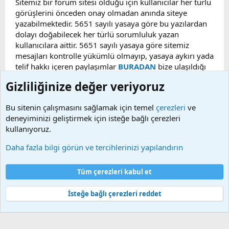
Sitemiz bir forum sitesi olduğu için kullanıcılar her türlü
görüşlerini önceden onay olmadan anında siteye
yazabilmektedir. 5651 sayılı yasaya göre bu yazılardan
dolayı doğabilecek her türlü sorumluluk yazan
kullanıcılara aittir. 5651 sayılı yasaya göre sitemiz
mesajları kontrolle yükümlü olmayıp, yasaya aykırı yada
telif hakkı içeren paylaşımlar
BURADAN
bize ulaşıldığı
taktirde, ilgili konu en geç 48 saat içerisinde
Gizliliğinize değer veriyoruz
kaldırılacaktır. Sitemizde Bulunan Videolar YouTube,
Facebook, Dailymotion, v.b. video paylaşım sitelerinden
Bu sitenin çalışmasını sağlamak için temel
çerezleri
ve
alınmaktadır. Telif hakları sorumluluğu bu sitelere aittir.
deneyiminizi geliştirmek için isteğe bağlı çerezleri
Videoların hiç biri sunucularımızda bulunmamaktadır.
kullanıyoruz.
Daha fazla bilgi görün ve tercihlerinizi yapılandırın
Çerezler
Bize ulaşın
Şartlar ve kurallar
Gizlilik politikası
Yardım
Tüm çerezleri kabul et
Ana sayfa
R
S
S
İsteğe bağlı çerezleri reddet
®
Community platform by XenForo
© 2010-2025 XenForo Ltd.
Bu forum XenGenTr © 2014 - 2026 ürünleri ile desteklenmektedir