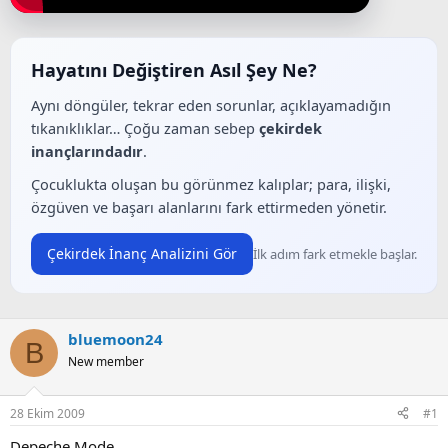
a
a
t
r
a
i
n
h
Hayatını Değiştiren Asıl Şey Ne?
i
Aynı döngüler, tekrar eden sorunlar, açıklayamadığın
tıkanıklıklar… Çoğu zaman sebep
çekirdek
inançlarındadır
.
Çocuklukta oluşan bu görünmez kalıplar; para, ilişki,
özgüven ve başarı alanlarını fark ettirmeden yönetir.
Çekirdek İnanç Analizini Gör
İlk adım fark etmekle başlar.
bluemoon24
B
New member
28 Ekim 2009
#1
Depeche Mode