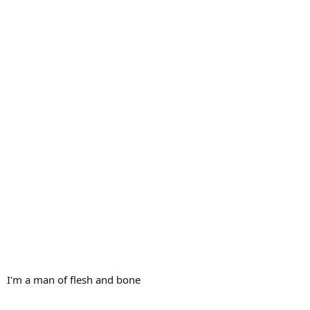
I'm a man of flesh and bone