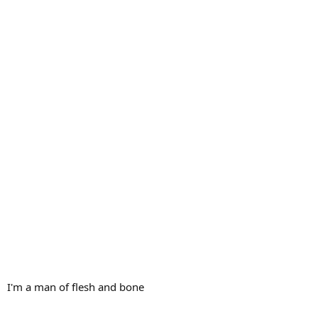
I'm a man of flesh and bone