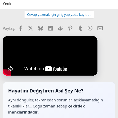
Yeah
Cevap yazmak için giriş yap yada kayıt ol.
Facebook
X (Twitter)
Bluesky
LinkedIn
Reddit
Pinterest
Tumblr
WhatsApp
E-posta
Paylaş:
Hayatını Değiştiren Asıl Şey Ne?
Aynı döngüler, tekrar eden sorunlar, açıklayamadığın
tıkanıklıklar… Çoğu zaman sebep
çekirdek
inançlarındadır
.