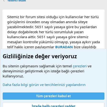
Yabancı Müzik
Sitemiz bir forum sitesi olduğu için kullanıcılar her türlü
görüşlerini önceden onay olmadan anında siteye
yazabilmektedir. 5651 sayılı yasaya göre bu yazılardan
dolayı doğabilecek her türlü sorumluluk yazan
kullanıcılara aittir. 5651 sayılı yasaya göre sitemiz
mesajları kontrolle yükümlü olmayıp, yasaya aykırı yada
telif hakkı içeren paylaşımlar
BURADAN
bize ulaşıldığı
taktirde, ilgili konu en geç 48 saat içerisinde
Gizliliğinize değer veriyoruz
kaldırılacaktır. Sitemizde Bulunan Videolar YouTube,
Facebook, Dailymotion, v.b. video paylaşım sitelerinden
Bu sitenin çalışmasını sağlamak için temel
çerezleri
ve
alınmaktadır. Telif hakları sorumluluğu bu sitelere aittir.
deneyiminizi geliştirmek için isteğe bağlı çerezleri
Videoların hiç biri sunucularımızda bulunmamaktadır.
kullanıyoruz.
Daha fazla bilgi görün ve tercihlerinizi yapılandırın
Çerezler
Bize ulaşın
Şartlar ve kurallar
Gizlilik politikası
Yardım
Tüm çerezleri kabul et
Ana sayfa
R
S
S
İsteğe bağlı çerezleri reddet
®