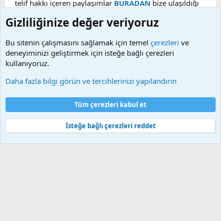
telif hakkı içeren paylaşımlar
BURADAN
bize ulaşıldığı
taktirde, ilgili konu en geç 48 saat içerisinde
Gizliliğinize değer veriyoruz
kaldırılacaktır. Sitemizde Bulunan Videolar YouTube,
Facebook, Dailymotion, v.b. video paylaşım sitelerinden
Bu sitenin çalışmasını sağlamak için temel
çerezleri
ve
alınmaktadır. Telif hakları sorumluluğu bu sitelere aittir.
deneyiminizi geliştirmek için isteğe bağlı çerezleri
Videoların hiç biri sunucularımızda bulunmamaktadır.
kullanıyoruz.
Daha fazla bilgi görün ve tercihlerinizi yapılandırın
Çerezler
Bize ulaşın
Şartlar ve kurallar
Gizlilik politikası
Yardım
Tüm çerezleri kabul et
Ana sayfa
R
S
S
İsteğe bağlı çerezleri reddet
®
Community platform by XenForo
© 2010-2025 XenForo Ltd.
Bu forum XenGenTr © 2014 - 2026 ürünleri ile desteklenmektedir