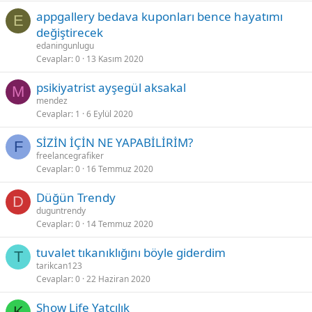
appgallery bedava kuponları bence hayatımı
E
değiştirecek
edaningunlugu
Cevaplar
0
13 Kasım 2020
psikiyatrist ayşegül aksakal
M
mendez
Cevaplar
1
6 Eylül 2020
SİZİN İÇİN NE YAPABİLİRİM?
F
freelancegrafiker
Cevaplar
0
16 Temmuz 2020
Düğün Trendy
D
duguntrendy
Cevaplar
0
14 Temmuz 2020
tuvalet tıkanıklığını böyle giderdim
T
tarikcan123
Cevaplar
0
22 Haziran 2020
Show Life Yatçılık
K