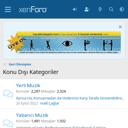
Geri Dönüşüm
Konu Dışı Kategoriler
Yerli Müzik
Konular
2,297
Mesajlar
2,324
Ayrıca Hiç Konuşmadan da Hislerinizi Karşı Tarafa Gösterebilirsiniz Türkçe Slow Şarkı
20 Eylül 2022
Halil Çağlar
Yabancı Müzik
Konular
1,491
Mesajlar
1,502
Antrenmanlarda Performansınızı Yükseltecek Şarkılar