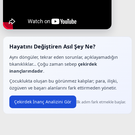
Hayatını Değiştiren Asıl Şey Ne?
Aynı döngüler, tekrar eden sorunlar, açıklayamadığın
tıkanıklıklar… Çoğu zaman sebep
çekirdek
inançlarındadır
.
Çocuklukta oluşan bu görünmez kalıplar; para, ilişki,
özgüven ve başarı alanlarını fark ettirmeden yönetir.
Çekirdek İnanç Analizini Gör
İlk adım fark etmekle başlar.