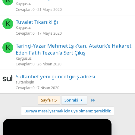
Kaygusuz
Cevaplar
0
21 Mayıs 2020
Tuvalet Tıkanıklığı
K
Kaygusuz
Cevaplar
0
17 Mayıs 2020
Tarihçi-Yazar Mehmet Işık’tan, Atatürk’e Hakaret
K
Eden Fatih Tezcan’a Sert Çıkış
Kaygusuz
Cevaplar
0
26 Nisan 2020
Sultanbet yeni güncel giriş adresi
sultanlogin
Cevaplar
0
7 Nisan 2020
Last
Sayfa 1:5
Sonraki
Buraya mesaj yazmak için üye olmanız gereklidir.