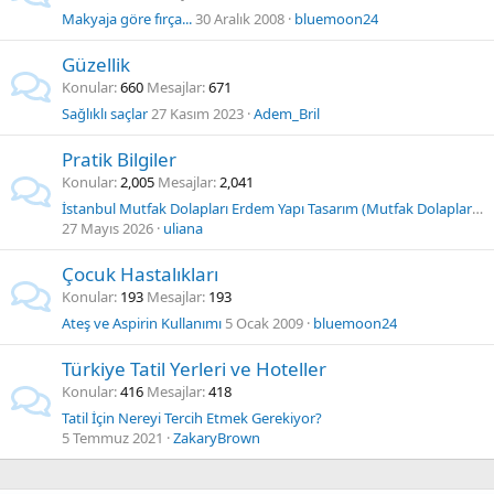
Makyaja göre fırça...
30 Aralık 2008
bluemoon24
Güzellik
Konular
660
Mesajlar
671
Sağlıklı saçlar
27 Kasım 2023
Adem_Bril
Pratik Bilgiler
Konular
2,005
Mesajlar
2,041
İstanbul Mutfak Dolapları Erdem Yapı Tasarım (Mutfak Dolapları İmalatçısı)
27 Mayıs 2026
uliana
Çocuk Hastalıkları
Konular
193
Mesajlar
193
Ateş ve Aspirin Kullanımı
5 Ocak 2009
bluemoon24
Türkiye Tatil Yerleri ve Hoteller
Konular
416
Mesajlar
418
Tatil İçin Nereyi Tercih Etmek Gerekiyor?
5 Temmuz 2021
ZakaryBrown