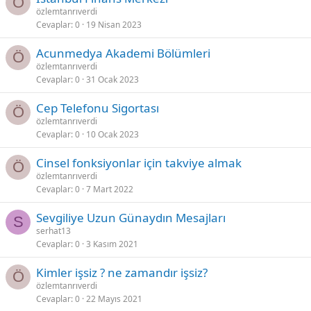
Ö
özlemtanrıverdi
Cevaplar
0
19 Nisan 2023
Acunmedya Akademi Bölümleri
Ö
özlemtanrıverdi
Cevaplar
0
31 Ocak 2023
Cep Telefonu Sigortası
Ö
özlemtanrıverdi
Cevaplar
0
10 Ocak 2023
Cinsel fonksiyonlar için takviye almak
Ö
özlemtanrıverdi
Cevaplar
0
7 Mart 2022
Sevgiliye Uzun Günaydın Mesajları
S
serhat13
Cevaplar
0
3 Kasım 2021
Kimler işsiz ? ne zamandır işsiz?
Ö
özlemtanrıverdi
Cevaplar
0
22 Mayıs 2021