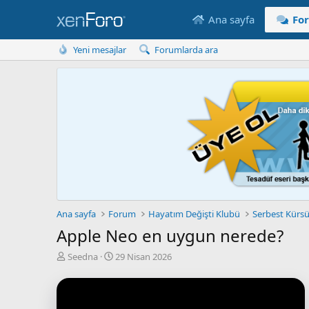
Ana sayfa
Fo
Yeni mesajlar
Forumlarda ara
Ana sayfa
Forum
Hayatım Değişti Klubü
Serbest Kürs
Apple Neo en uygun nerede?
K
B
Seedna
29 Nisan 2026
o
a
n
ş
u
l
y
a