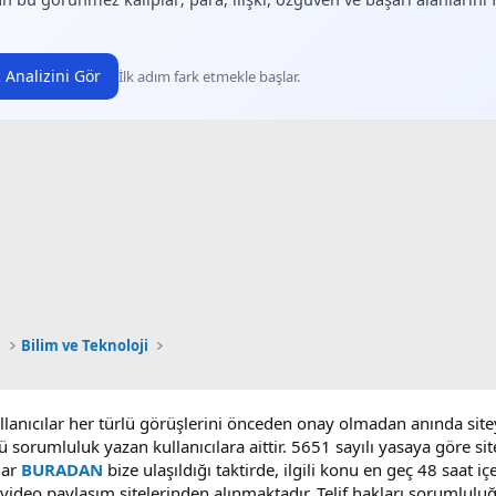
 Analizini Gör
İlk adım fark etmekle başlar.
ü
Bilim ve Teknoloji
ullanıcılar her türlü görüşlerini önceden onay olmadan anında sit
ü sorumluluk yazan kullanıcılara aittir. 5651 sayılı yasaya göre 
lar
BURADAN
bize ulaşıldığı taktirde, ilgili konu en geç 48 saat i
deo paylaşım sitelerinden alınmaktadır. Telif hakları sorumluluğu b