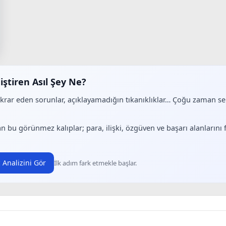
iştiren Asıl Şey Ne?
ekrar eden sorunlar, açıklayamadığın tıkanıklıklar… Çoğu zaman 
.
n bu görünmez kalıplar; para, ilişki, özgüven ve başarı alanlarını
 Analizini Gör
İlk adım fark etmekle başlar.