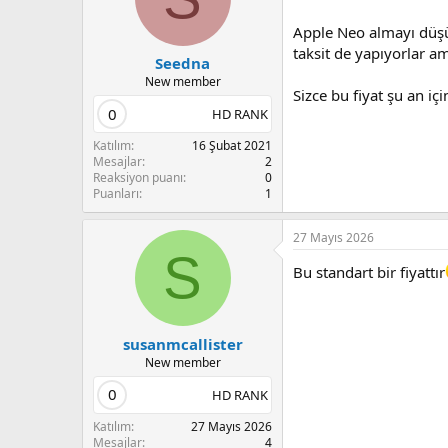
Apple Neo almayı düşün
taksit de yapıyorlar 
Seedna
New member
Sizce bu fiyat şu an iç
0
HD RANK
Katılım
16 Şubat 2021
Mesajlar
2
Reaksiyon puanı
0
Puanları
1
27 Mayıs 2026
S
Bu standart bir fiyattır
susanmcallister
New member
0
HD RANK
Katılım
27 Mayıs 2026
Mesajlar
4