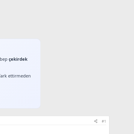
sebep
çekirdek
 fark ettirmeden
#1