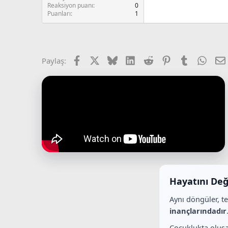
Reaksiyon puanı
0
Puanları
1
Facebook
X (Twitter)
Bluesky
LinkedIn
Reddit
Pinterest
Tumblr
What
Paylaş:
Hayatını Değ
Aynı döngüler, t
inançlarındadır
Çocuklukta oluşa