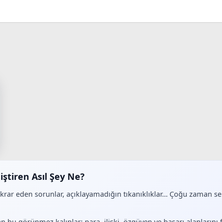
sApp
E-posta
iştiren Asıl Şey Ne?
ekrar eden sorunlar, açıklayamadığın tıkanıklıklar… Çoğu zaman 
.
n bu görünmez kalıplar; para, ilişki, özgüven ve başarı alanlarını