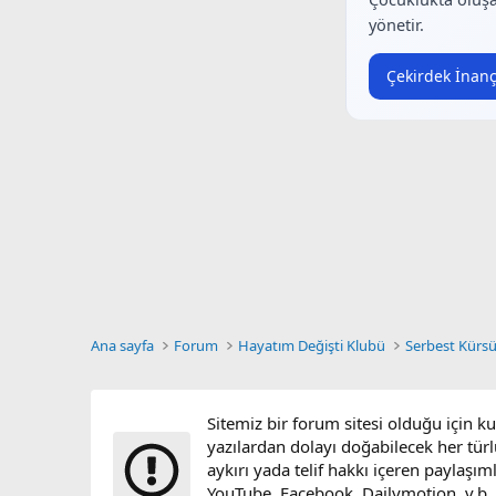
yönetir.
Çekirdek İnanç
Ana sayfa
Forum
Hayatım Değişti Klubü
Serbest Kürs
Sitemiz bir forum sitesi olduğu için k
yazılardan dolayı doğabilecek her türl
aykırı yada telif hakkı içeren paylaşım
YouTube, Facebook, Dailymotion, v.b. vi