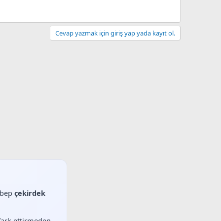
Cevap yazmak için giriş yap yada kayıt ol.
sebep
çekirdek
 fark ettirmeden