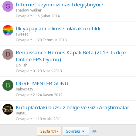
İnternet beynimizi nasıl değiştiriyor?
S
shadow_walker_
Cevaplar
1
5 Şubat 2014
İlk yapay anı bilimsel olarak üretildi
sweeet
Cevaplar
1
29 Temmuz 2013
Renaissance Heroes Kapalı Beta (2013 Türkçe
D
Online FPS Oyunu)
Dollish
Cevaplar
0
29 Nisan 2013
ÖĞRETMENLER GÜNÜ
B
babycrazy
Cevaplar
2
24 Kasım 2012
Kutuplardaki buzsuz bölge ve Gizli Araştırmalar...
RenaC
Cevaplar
1
10 Aralık 2011
Last
Sayfa 1:17
Sonraki