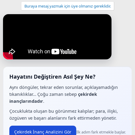
Buraya mesaj yazmak için üye olmanız gereklidir.
Hayatını Değiştiren Asıl Şey Ne?
Aynı döngüler, tekrar eden sorunlar, açıklayamadığın
tıkanıklıklar… Çoğu zaman sebep
çekirdek
inançlarındadır
.
Çocuklukta oluşan bu görünmez kalıplar; para, ilişki,
özgüven ve başarı alanlarını fark ettirmeden yönetir.
Çekirdek İnanç Analizini Gör
İlk adım fark etmekle başlar.