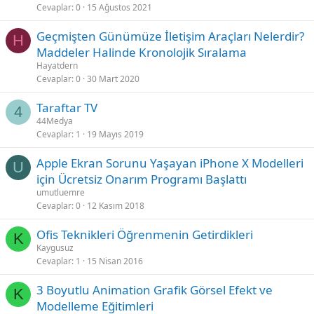
Cevaplar
0
15 Ağustos 2021
Geçmişten Günümüze İletişim Araçları Nelerdir?
H
Maddeler Halinde Kronolojik Sıralama
Hayatdern
Cevaplar
0
30 Mart 2020
Taraftar TV
4
44Medya
Cevaplar
1
19 Mayıs 2019
Apple Ekran Sorunu Yaşayan iPhone X Modelleri
U
için Ücretsiz Onarım Programı Başlattı
umutluemre
Cevaplar
0
12 Kasım 2018
Ofis Teknikleri Öğrenmenin Getirdikleri
K
Kaygusuz
Cevaplar
1
15 Nisan 2016
3 Boyutlu Animation Grafik Görsel Efekt ve
K
Modelleme Eğitimleri