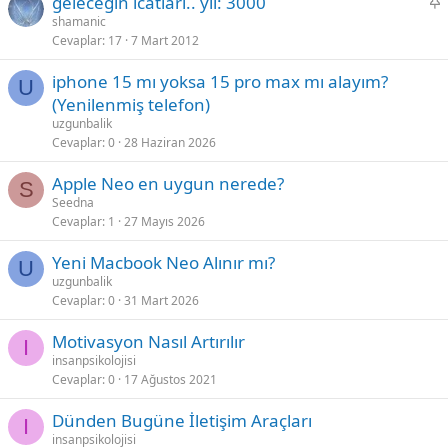
S
geleceğin icatları.. yıl: 3000
a
shamanic
Cevaplar
17
7 Mart 2012
b
i
iphone 15 mı yoksa 15 pro max mı alayım?
t
U
(Yenilenmiş telefon)
uzgunbalik
Cevaplar
0
28 Haziran 2026
Apple Neo en uygun nerede?
S
Seedna
Cevaplar
1
27 Mayıs 2026
Yeni Macbook Neo Alınır mı?
U
uzgunbalik
Cevaplar
0
31 Mart 2026
Motivasyon Nasıl Artırılır
I
insanpsikolojisi
Cevaplar
0
17 Ağustos 2021
Dünden Bugüne İletişim Araçları
I
insanpsikolojisi