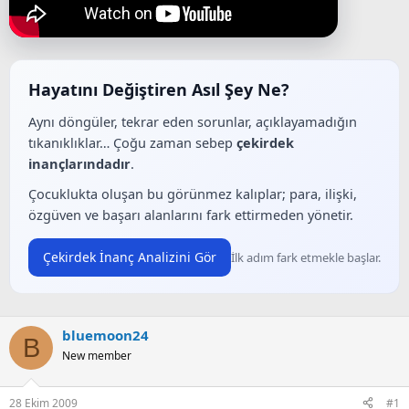
ş
ç
l
t
a
a
t
r
a
i
n
h
Hayatını Değiştiren Asıl Şey Ne?
i
Aynı döngüler, tekrar eden sorunlar, açıklayamadığın
tıkanıklıklar… Çoğu zaman sebep
çekirdek
inançlarındadır
.
Çocuklukta oluşan bu görünmez kalıplar; para, ilişki,
özgüven ve başarı alanlarını fark ettirmeden yönetir.
Çekirdek İnanç Analizini Gör
İlk adım fark etmekle başlar.
bluemoon24
B
New member
28 Ekim 2009
#1