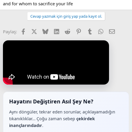
and for whom to sacrifice your life
Cevap yazmak için giriş yap yada kayıt ol.
Facebook
X (Twitter)
Bluesky
LinkedIn
Reddit
Pinterest
Tumblr
WhatsApp
E-posta
Paylaş:
Hayatını Değiştiren Asıl Şey Ne?
Aynı döngüler, tekrar eden sorunlar, açıklayamadığın
tıkanıklıklar… Çoğu zaman sebep
çekirdek
inançlarındadır
.