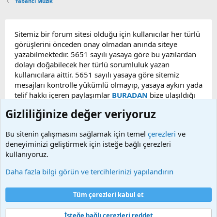
Yabancı Müzik
Sitemiz bir forum sitesi olduğu için kullanıcılar her türlü
görüşlerini önceden onay olmadan anında siteye
yazabilmektedir. 5651 sayılı yasaya göre bu yazılardan
dolayı doğabilecek her türlü sorumluluk yazan
kullanıcılara aittir. 5651 sayılı yasaya göre sitemiz
mesajları kontrolle yükümlü olmayıp, yasaya aykırı yada
telif hakkı içeren paylaşımlar
BURADAN
bize ulaşıldığı
taktirde, ilgili konu en geç 48 saat içerisinde
Gizliliğinize değer veriyoruz
kaldırılacaktır. Sitemizde Bulunan Videolar YouTube,
Facebook, Dailymotion, v.b. video paylaşım sitelerinden
Bu sitenin çalışmasını sağlamak için temel
çerezleri
ve
alınmaktadır. Telif hakları sorumluluğu bu sitelere aittir.
deneyiminizi geliştirmek için isteğe bağlı çerezleri
Videoların hiç biri sunucularımızda bulunmamaktadır.
kullanıyoruz.
Daha fazla bilgi görün ve tercihlerinizi yapılandırın
Çerezler
Bize ulaşın
Şartlar ve kurallar
Gizlilik politikası
Yardım
Tüm çerezleri kabul et
Ana sayfa
R
S
S
İsteğe bağlı çerezleri reddet
®