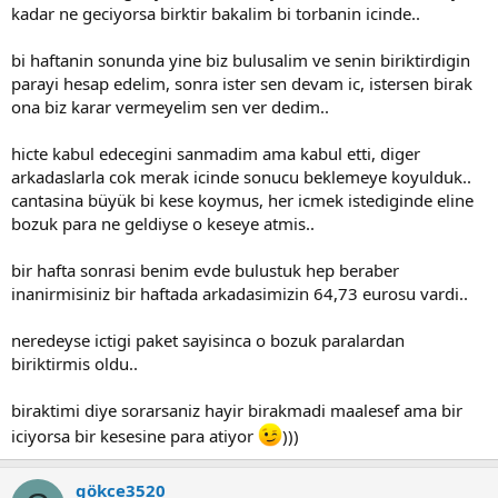
kadar ne geciyorsa birktir bakalim bi torbanin icinde..
bi haftanin sonunda yine biz bulusalim ve senin biriktirdigin
parayi hesap edelim, sonra ister sen devam ic, istersen birak
ona biz karar vermeyelim sen ver dedim..
hicte kabul edecegini sanmadim ama kabul etti, diger
arkadaslarla cok merak icinde sonucu beklemeye koyulduk..
cantasina büyük bi kese koymus, her icmek istediginde eline
bozuk para ne geldiyse o keseye atmis..
bir hafta sonrasi benim evde bulustuk hep beraber
inanirmisiniz bir haftada arkadasimizin 64,73 eurosu vardi..
neredeyse ictigi paket sayisinca o bozuk paralardan
biriktirmis oldu..
biraktimi diye sorarsaniz hayir birakmadi maalesef ama bir
iciyorsa bir kesesine para atiyor
)))
gökce3520