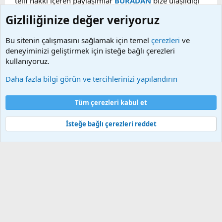
telif hakkı içeren paylaşımlar
BURADAN
bize ulaşıldığı
taktirde, ilgili konu en geç 48 saat içerisinde
Gizliliğinize değer veriyoruz
kaldırılacaktır. Sitemizde Bulunan Videolar YouTube,
Facebook, Dailymotion, v.b. video paylaşım sitelerinden
Bu sitenin çalışmasını sağlamak için temel
çerezleri
ve
alınmaktadır. Telif hakları sorumluluğu bu sitelere aittir.
deneyiminizi geliştirmek için isteğe bağlı çerezleri
Videoların hiç biri sunucularımızda bulunmamaktadır.
kullanıyoruz.
Daha fazla bilgi görün ve tercihlerinizi yapılandırın
Çerezler
Bize ulaşın
Şartlar ve kurallar
Gizlilik politikası
Yardım
Tüm çerezleri kabul et
Ana sayfa
R
S
S
İsteğe bağlı çerezleri reddet
®
Community platform by XenForo
© 2010-2025 XenForo Ltd.
Bu forum XenGenTr © 2014 - 2026 ürünleri ile desteklenmektedir