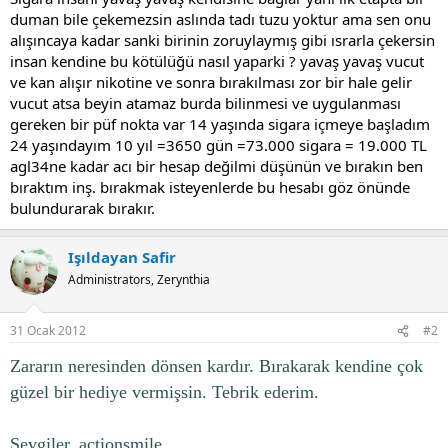
duman bile çekemezsin aslında tadı tuzu yoktur ama sen onu
alışıncaya kadar sanki birinin zoruylaymış gibi ısrarla çekersin
insan kendine bu kötülüğü nasıl yaparki ? yavaş yavaş vucut
ve kan alışır nikotine ve sonra bırakılması zor bir hale gelir
vucut atsa beyin atamaz burda bilinmesi ve uygulanması
gereken bir püf nokta var 14 yaşında sigara içmeye başladım
24 yaşındayım 10 yıl =3650 gün =73.000 sigara = 19.000 TL
agl34ne kadar acı bir hesap değilmi düşünün ve bırakın ben
bıraktım inş. bırakmak isteyenlerde bu hesabı göz önünde
bulundurarak bırakır.
Işıldayan Safir
Administrators, Zerynthia
31 Ocak 2012
#2
Zararın neresinden dönsen kardır. Bırakarak kendine çok
güzel bir hediye vermişsin. Tebrik ederim.
Sevgiler. actionsmile