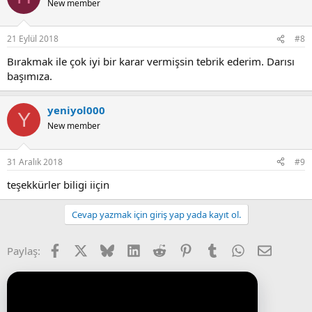
New member
21 Eylül 2018
#8
Bırakmak ile çok iyi bir karar vermişsin tebrik ederim. Darısı
başımıza.
yeniyol000
Y
New member
31 Aralık 2018
#9
teşekkürler biligi iiçin
Cevap yazmak için giriş yap yada kayıt ol.
Facebook
X (Twitter)
Bluesky
LinkedIn
Reddit
Pinterest
Tumblr
WhatsApp
E-posta
Paylaş: