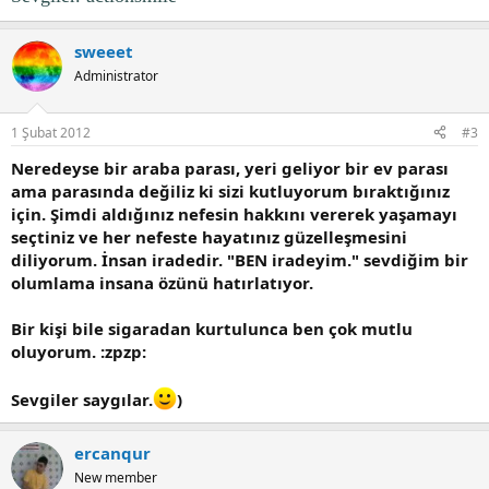
sweeet
Administrator
1 Şubat 2012
#3
Neredeyse bir araba parası, yeri geliyor bir ev parası
ama parasında değiliz ki sizi kutluyorum bıraktığınız
için. Şimdi aldığınız nefesin hakkını vererek yaşamayı
seçtiniz ve her nefeste hayatınız güzelleşmesini
diliyorum. İnsan iradedir. "BEN iradeyim." sevdiğim bir
olumlama insana özünü hatırlatıyor.
Bir kişi bile sigaradan kurtulunca ben çok mutlu
oluyorum.
:zpzp:
Sevgiler saygılar.
)
ercanqur
New member