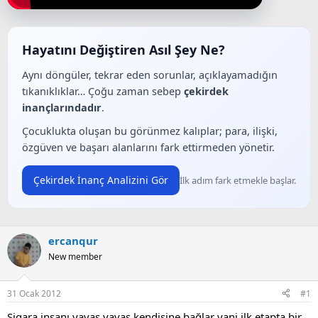
a
a
t
r
a
i
n
h
Hayatını Değiştiren Asıl Şey Ne?
i
Aynı döngüler, tekrar eden sorunlar, açıklayamadığın
tıkanıklıklar… Çoğu zaman sebep
çekirdek
inançlarındadır
.
Çocuklukta oluşan bu görünmez kalıplar; para, ilişki,
özgüven ve başarı alanlarını fark ettirmeden yönetir.
Çekirdek İnanç Analizini Gör
İlk adım fark etmekle başlar.
ercanqur
New member
31 Ocak 2012
#1
Sigara insanı yavaş yavaş kendisine bağlar yani ilk etapta bir