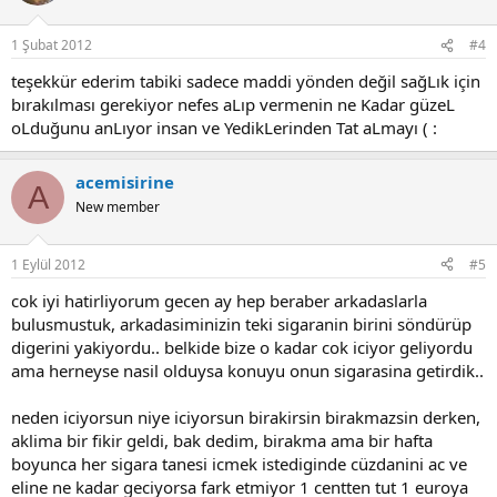
1 Şubat 2012
#4
teşekkür ederim tabiki sadece maddi yönden değil sağLık için
bırakılması gerekiyor nefes aLıp vermenin ne Kadar güzeL
oLduğunu anLıyor insan ve YedikLerinden Tat aLmayı ( :
acemisirine
A
New member
1 Eylül 2012
#5
cok iyi hatirliyorum gecen ay hep beraber arkadaslarla
bulusmustuk, arkadasiminizin teki sigaranin birini söndürüp
digerini yakiyordu.. belkide bize o kadar cok iciyor geliyordu
ama herneyse nasil olduysa konuyu onun sigarasina getirdik..
neden iciyorsun niye iciyorsun birakirsin birakmazsin derken,
aklima bir fikir geldi, bak dedim, birakma ama bir hafta
boyunca her sigara tanesi icmek istediginde cüzdanini ac ve
eline ne kadar geciyorsa fark etmiyor 1 centten tut 1 euroya