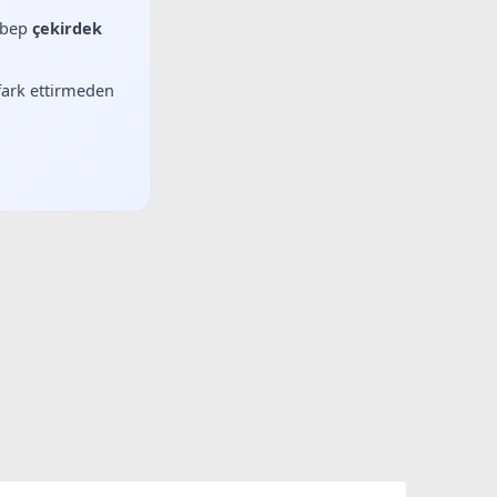
sebep
çekirdek
 fark ettirmeden