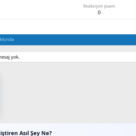
Reaksiyon puanı
0
kkında
mesaj yok.
iştiren Asıl Şey Ne?