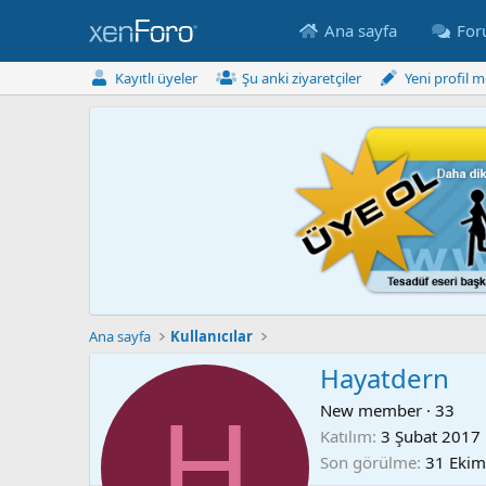
Ana sayfa
Fo
Kayıtlı üyeler
Şu anki ziyaretçiler
Yeni profil m
Ana sayfa
Kullanıcılar
Hayatdern
H
New member
·
33
Katılım
3 Şubat 2017
Son görülme
31 Ekim