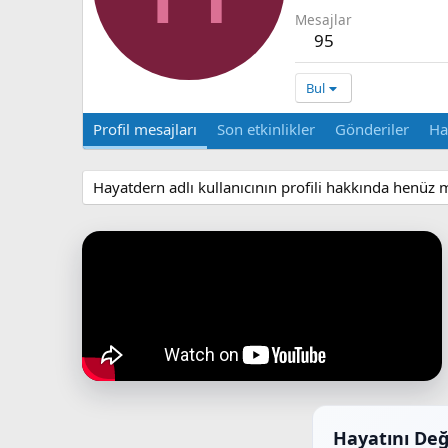
Mesajlar
95
Bul
Profil mesajları
Son etkinlikler
Gönderiler
Ha
Hayatdern adlı kullanıcının profili hakkında henüz 
Hayatını Değ