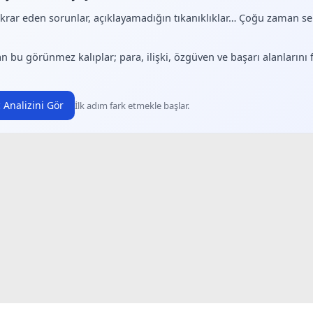
ekrar eden sorunlar, açıklayamadığın tıkanıklıklar… Çoğu zaman 
.
n bu görünmez kalıplar; para, ilişki, özgüven ve başarı alanlarını
 Analizini Gör
İlk adım fark etmekle başlar.