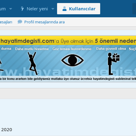
rum
Neler yeni
Kullanıcılar
esajları
Profil mesajlarında ara
 2020