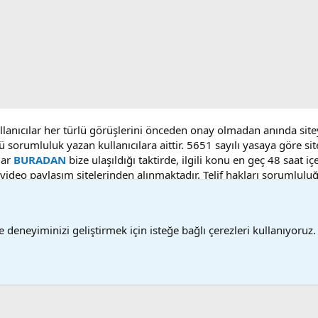
ullanıcılar her türlü görüşlerini önceden onay olmadan anında sit
ü sorumluluk yazan kullanıcılara aittir. 5651 sayılı yasaya göre 
lar
BURADAN
bize ulaşıldığı taktirde, ilgili konu en geç 48 saat i
deo paylaşım sitelerinden alınmaktadır. Telif hakları sorumluluğu b
 deneyiminizi geliştirmek için isteğe bağlı çerezleri kullanıyoruz.
Bize ulaşın
Ş
®
Community platform by XenForo
© 2010-2025 XenForo Ltd.
Bu forum XenGenTr © 2014 - 2026 ürünleri ile desteklenmektedir