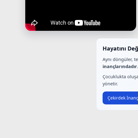
Hayatını Değ
Aynı döngüler, t
inançlarındadır
Çocuklukta oluşa
yönetir.
Çekirdek İnanç