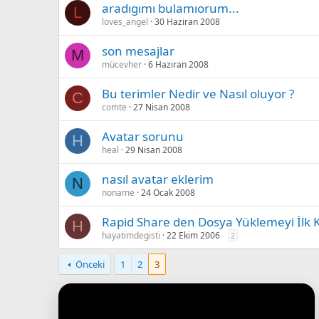
aradıgımı bulamıorum...
L
loves_angel
30 Haziran 2008
son mesajlar
M
mücevher
6 Haziran 2008
Bu terimler Nedir ve Nasıl oluyor ?
C
comte
27 Nisan 2008
Avatar sorunu
H
heal
29 Nisan 2008
nasıl avatar eklerim
N
noname
24 Ocak 2008
Rapid Share den Dosya Yüklemeyi İlk 
H
hayatimdegisti
22 Ekim 2006
2
Önceki
1
2
3