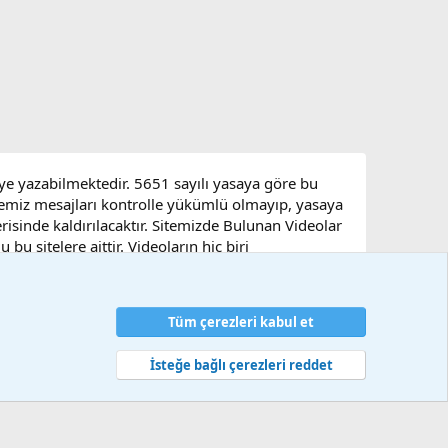
eye yazabilmektedir. 5651 sayılı yasaya göre bu
sitemiz mesajları kontrolle yükümlü olmayıp, yasaya
çerisinde kaldırılacaktır. Sitemizde Bulunan Videolar
u sitelere aittir. Videoların hiç biri
Tüm çerezleri kabul et
artlar ve kurallar
Gizlilik politikası
Yardım
Ana sayfa
R
S
S
İsteğe bağlı çerezleri reddet