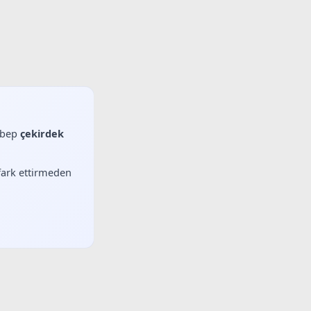
sebep
çekirdek
 fark ettirmeden