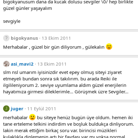
bigokyanusum dana da kucak dolusu sevgiler \0/ hep birlikte
güzel günler yaşayalım
sevgiyle
bigokyanus
13 Ekim 2011
Merhabalar , güzel bir gün diliyorum , gülekalın
asi_mavi2
13 Ekim 2011
slm nsl umarım iyisinizdir evet epey olmuş siteyi ziyaret
etmeyeli bundan sonra sık takılırım. bu arada Reiki ile
ilgilileniyorum 2. seviye uyumlama aldım güzel enerjilerin
hayatımıza girmesi dileklerimle... Görüşmek üzre Sevgiler...
juger
11 Eylül 2011
J
merhabalar
bu siteye henüz bugün üye oldum. hemen iki
tane erteleme telkini indirdim ve boşluk buldukça dinliyorum.
lakin merak ettiğim birkaç soru var. birincisi müzikleri
kulaklıkla dinlemenin artı bir faydası var mı yoksa normal