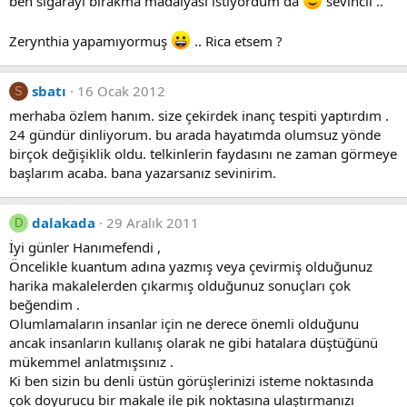
ben sigarayı bırakma madalyası istiyordum da
sevincli ..
Zerynthia yapamıyormuş
.. Rica etsem ?
sbatı
16 Ocak 2012
S
merhaba özlem hanım. size çekirdek inanç tespiti yaptırdım .
24 gündür dinliyorum. bu arada hayatımda olumsuz yönde
birçok değişiklik oldu. telkinlerin faydasını ne zaman görmeye
başlarım acaba. bana yazarsanız sevinirim.
dalakada
29 Aralık 2011
D
İyi günler Hanımefendi ,
Öncelikle kuantum adına yazmış veya çevirmiş olduğunuz
harika makalelerden çıkarmış olduğunuz sonuçları çok
beğendim .
Olumlamaların insanlar için ne derece önemli olduğunu
ancak insanların kullanış olarak ne gibi hatalara düştüğünü
mükemmel anlatmışsınız .
Ki ben sizin bu denli üstün görüşlerinizi isteme noktasında
çok doyurucu bir makale ile pik noktasına ulaştırmanızı