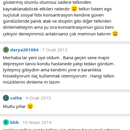
göstermiş olumlu olumsuz sadece telkinden
kaynaklanabilicek etkileri nelerdir
telkin listem ego
suçluluk sosyal fobi konsantrasyon kendine güven
gündüzleride panik atak ve disiplin gibi diğer telkinleri
dinlemekteyim ama şu sıra konsantrasyonun gücü beni
çekiyor deneyiminizi anlatırsanız çok memnun kalırım
derya201084
7 Ocak 2015
D
Merhaba lar yeni üye oldum . Bana geçen sene majör
depresyon tanısı kondu hastanede yatıp tedavi gördüm .
Iyileşmiş gibiydim ama kendimi yine o karanlıkta
hissediyorum ilaç kullanmak istemiyorum . Hangi telkin
müziklerini dinleme m lazım
colhe
4 Ocak 2015
C
Mutlu yıllar
bbb
10 Nisan 2014
B