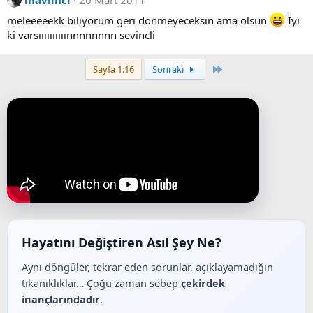
maviinci
20 Mart 2011
meleeeeekk biliyorum geri dönmeyeceksin ama olsun
İyi
ki varsıııııııııınnnnnnnn sevincli
Last
Sayfa 1:16
Sonraki
Hayatını Değiştiren Asıl Şey Ne?
Aynı döngüler, tekrar eden sorunlar, açıklayamadığın
tıkanıklıklar… Çoğu zaman sebep
çekirdek
inançlarındadır
.