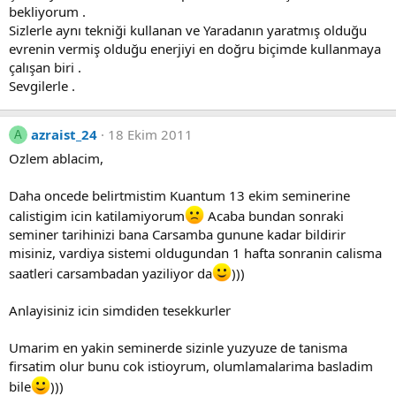
bekliyorum .
Sizlerle aynı tekniği kullanan ve Yaradanın yaratmış olduğu
evrenin vermiş olduğu enerjiyi en doğru biçimde kullanmaya
çalışan biri .
Sevgilerle .
azraist_24
18 Ekim 2011
A
Ozlem ablacim,
Daha oncede belirtmistim Kuantum 13 ekim seminerine
calistigim icin katilamiyorum
Acaba bundan sonraki
seminer tarihinizi bana Carsamba gunune kadar bildirir
misiniz, vardiya sistemi oldugundan 1 hafta sonranin calisma
saatleri carsambadan yaziliyor da
)))
Anlayisiniz icin simdiden tesekkurler
Umarim en yakin seminerde sizinle yuzyuze de tanisma
firsatim olur bunu cok istioyrum, olumlamalarima basladim
bile
)))