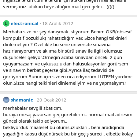
ingilizce telkin cümle telkini için atakan beyin mail adresini
vermiştiniz. atakan beye attığım mail geri geldi... (((((
electronical
18 Aralık 2012
E
Merhaba size bir şey danışmak istiyorum.Benim OKB(obsesif
kompulsif bozukluk) rahatsızlığım var. Sizce hangi telkinleri
dinlemeliyim? Özellikle bu sene üniversite sınavına
hazırlanıyorum ve aklıma bir sürü sınav ile ilgili olumsuz
düşünceler geliyor.Örneğin acaba sınavdan önceki 2 gün
uyuyamazsam ve uykusuzluktan halüsülasyonlar görürsem
ve sınavım berbat geçerse gibi.Ayrıca ilaç tedavisi de
görüyorum.Bunun için sizden rica ediyorum LÜTFEN yardımcı
olun.Sizce hangi telkinleri dinlemeliyim ve ne yapmalıyım?
shamanic
20 Ocak 2012
merhabalar sevgili sbatıcım..
buraya mesaj yazarsan geç görebilirim.. normal mail adresimi
güncel olarak takip ediyorum..
bekliyorduk maalesef bu olumsuzlukları.. beni aradığında
yaşadığın kaosu düşünürsek bu bir geçiş süreci.. elbette kolay