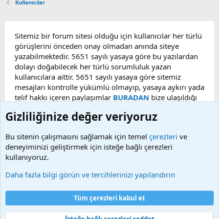
Kullanıcılar
Sitemiz bir forum sitesi olduğu için kullanıcılar her türlü
görüşlerini önceden onay olmadan anında siteye
yazabilmektedir. 5651 sayılı yasaya göre bu yazılardan
dolayı doğabilecek her türlü sorumluluk yazan
kullanıcılara aittir. 5651 sayılı yasaya göre sitemiz
mesajları kontrolle yükümlü olmayıp, yasaya aykırı yada
telif hakkı içeren paylaşımlar
BURADAN
bize ulaşıldığı
taktirde, ilgili konu en geç 48 saat içerisinde
Gizliliğinize değer veriyoruz
kaldırılacaktır. Sitemizde Bulunan Videolar YouTube,
Facebook, Dailymotion, v.b. video paylaşım sitelerinden
Bu sitenin çalışmasını sağlamak için temel
çerezleri
ve
alınmaktadır. Telif hakları sorumluluğu bu sitelere aittir.
deneyiminizi geliştirmek için isteğe bağlı çerezleri
Videoların hiç biri sunucularımızda bulunmamaktadır.
kullanıyoruz.
Daha fazla bilgi görün ve tercihlerinizi yapılandırın
Çerezler
Bize ulaşın
Şartlar ve kurallar
Gizlilik politikası
Yardım
Tüm çerezleri kabul et
Ana sayfa
R
S
S
İsteğe bağlı çerezleri reddet