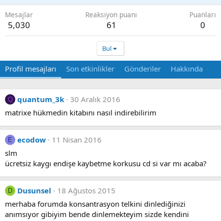
Mesajlar
Reaksiyon puanı
Puanları
5,030
61
0
Bul
Profil mesajları
Son etkinlikler
Gönderiler
Hakkında
quantum_3k
30 Aralık 2016
Q
matrixe hükmedin kitabını nasıl indirebilirim
ecodow
11 Nisan 2016
E
slm
ücretsiz kaygı endişe kaybetme korkusu cd si var mı acaba?
Dusunsel
18 Ağustos 2015
D
merhaba forumda konsantrasyon telkini dinlediğinizi
anımsıyor gibiyim bende dinlemekteyim sizde kendini