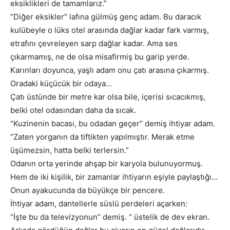
eksiklikleri de tamamlarız.”
“Diğer eksikler” lafına gülmüş genç adam. Bu daracık
kulübeyle o lüks otel arasında dağlar kadar fark varmış,
etrafını çevreleyen sarp dağlar kadar. Ama ses
çıkarmamış, ne de olsa misafirmiş bu garip yerde.
Karınları doyunca, yaşlı adam onu çatı arasına çıkarmış.
Oradaki küçücük bir odaya…
Çatı üstünde bir metre kar olsa bile, içerisi sıcacıkmış,
belki otel odasından daha da sıcak.
“Kuzinenin bacası, bu odadan geçer” demiş ihtiyar adam.
“Zaten yorganın da tiftikten yapılmıştır. Merak etme
üşümezsin, hatta belki terlersin.”
Odanın orta yerinde ahşap bir karyola bulunuyormuş.
Hem de iki kişilik, bir zamanlar ihtiyarın eşiyle paylaştığı…
Onun ayakucunda da büyükçe bir pencere.
İhtiyar adam, dantellerle süslü perdeleri açarken:
“İşte bu da televizyonun” demiş. “ üstelik de dev ekran.