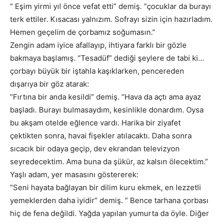
“ Eşim yirmi yıl önce vefat etti” demiş. “çocuklar da burayı
terk ettiler. Kısacası yalnızım. Sofrayı sizin için hazırladım.
Hemen geçelim de çorbamız soğumasın.”
Zengin adam iyice afallayıp, ihtiyara farklı bir gözle
bakmaya başlamış. “Tesadüf” dediği şeylere de tabi ki…
çorbayı büyük bir iştahla kaşıklarken, pencereden
dışarıya bir göz atarak:
“Fırtına bir anda kesildi” demiş. “Hava da açtı ama ayaz
başladı. Burayı bulmasaydım, kesinlikle donardım. Oysa
bu akşam otelde eğlence vardı. Harika bir ziyafet
çektikten sonra, havai fişekler atılacaktı. Daha sonra
sıcacık bir odaya geçip, dev ekrandan televizyon
seyredecektim. Ama buna da şükür, az kalsın ölecektim.”
Yaşlı adam, yer masasını göstererek:
“Seni hayata bağlayan bir dilim kuru ekmek, en lezzetli
yemeklerden daha iyidir” demiş. “ Bence tarhana çorbası
hiç de fena değildi. Yağda yapılan yumurta da öyle. Diğer