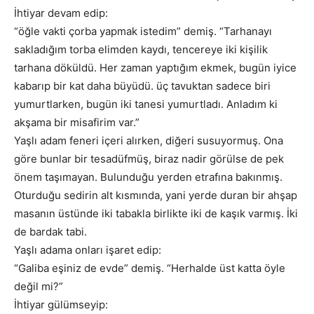
İhtiyar devam edip:
“öğle vakti çorba yapmak istedim” demiş. “Tarhanayı
sakladığım torba elimden kaydı, tencereye iki kişilik
tarhana döküldü. Her zaman yaptığım ekmek, bugün iyice
kabarıp bir kat daha büyüdü. üç tavuktan sadece biri
yumurtlarken, bugün iki tanesi yumurtladı. Anladım ki
akşama bir misafirim var.”
Yaşlı adam feneri içeri alırken, diğeri susuyormuş. Ona
göre bunlar bir tesadüfmüş, biraz nadir görülse de pek
önem taşımayan. Bulunduğu yerden etrafına bakınmış.
Oturduğu sedirin alt kısmında, yani yerde duran bir ahşap
masanın üstünde iki tabakla birlikte iki de kaşık varmış. İki
de bardak tabi.
Yaşlı adama onları işaret edip:
“Galiba eşiniz de evde” demiş. “Herhalde üst katta öyle
değil mi?”
İhtiyar gülümseyip: