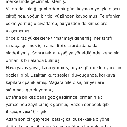
merkezinde geçirmek istemiş.
Ve orada kaldığı günlerden bir gün, kayma niyetiyle dışarı
çıktığında, yoğun bir tipi yüzünden kaybolmuş. Telefonlar
çekmiyormuş o civarlarda, bu yüzden de kimselere
ulaşamamış.
önce biraz yükseklere tırmanmayı denemiş, her tarafı
rahatça görmek için ama, tipi oralarda daha da
şiddetliymiş. Sonra tekrar aşağıya yöneldiğinde, kendisini
ormanlık bir alanda bulmuş.
Hava yavaş yavaş kararıyormuş, beyaz görmekten yorulan
gözleri gibi. Uzaktan kurt sesleri duyduğunda, korkuya
kapılarak paniklemiş. Mağara bile olsa, bir yerlere
sığınması gerekiyormuş.
Etrafına bir kez daha göz gezdirince, ormanın alt
yamacında zayıf bir ışık görmüş. Bazen sönecek gibi
titreyen zayıf bir ışık.
Adam son bir gayretle, bata-çıka, düşe-kalka o yöne
doğru koşmuş. Birkaç yüz metre ötede tomruklardan