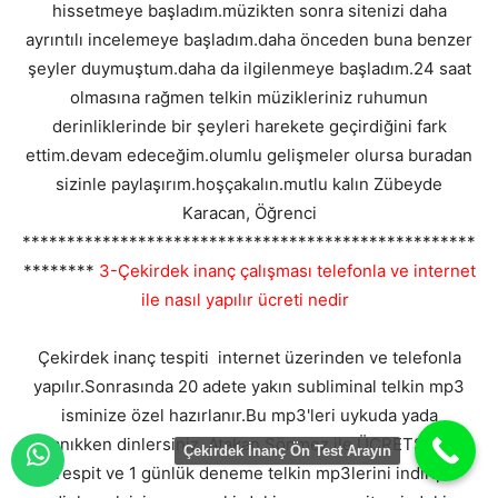
hissetmeye başladım.müzikten sonra sitenizi daha
ayrıntılı incelemeye başladım.daha önceden buna benzer
şeyler duymuştum.daha da ilgilenmeye başladım.24 saat
olmasına rağmen telkin müzikleriniz ruhumun
derinliklerinde bir şeyleri harekete geçirdiğini fark
ettim.devam edeceğim.olumlu gelişmeler olursa buradan
sizinle paylaşırım.hoşçakalın.mutlu kalın Zübeyde
Karacan, Öğrenci
***************************************************
********
3-Çekirdek inanç çalışması telefonla ve internet
ile nasıl yapılır ücreti nedir
Çekirdek inanç tespiti internet üzerinden ve telefonla
yapılır.Sonrasında 20 adete yakın subliminal telkin mp3
isminize özel hazırlanır.Bu mp3'leri uykuda yada
uyanıkken dinlersiniz. Atakan Sönmez ile ÜCRETSİZ Ön
Çekirdek İnanç Ön Test Arayın
Tespit ve 1 günlük deneme telkin mp3lerini indirip