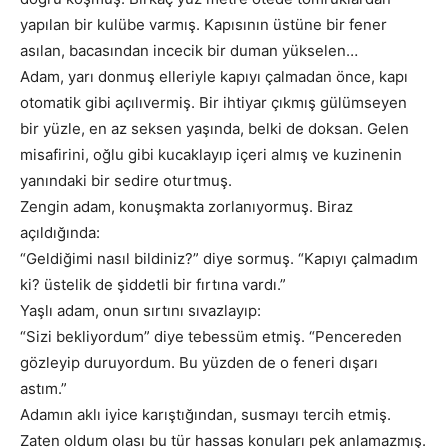
yapılan bir kulübe varmış. Kapısının üstüne bir fener
asılan, bacasından incecik bir duman yükselen…
Adam, yarı donmuş elleriyle kapıyı çalmadan önce, kapı
otomatik gibi açılıvermiş. Bir ihtiyar çıkmış gülümseyen
bir yüzle, en az seksen yaşında, belki de doksan. Gelen
misafirini, oğlu gibi kucaklayıp içeri almış ve kuzinenin
yanındaki bir sedire oturtmuş.
Zengin adam, konuşmakta zorlanıyormuş. Biraz
açıldığında:
“Geldiğimi nasıl bildiniz?” diye sormuş. “Kapıyı çalmadım
ki? üstelik de şiddetli bir fırtına vardı.”
Yaşlı adam, onun sırtını sıvazlayıp:
“Sizi bekliyordum” diye tebessüm etmiş. “Pencereden
gözleyip duruyordum. Bu yüzden de o feneri dışarı
astım.”
Adamın aklı iyice karıştığından, susmayı tercih etmiş.
Zaten oldum olası bu tür hassas konuları pek anlamazmış.