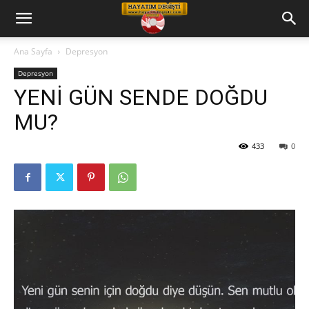
Hayatım
Ana Sayfa
Depresyon
Depresyon
Değişti
YENİ GÜN SENDE DOĞDU
MU?
Telkin
433
0
Cd
leri