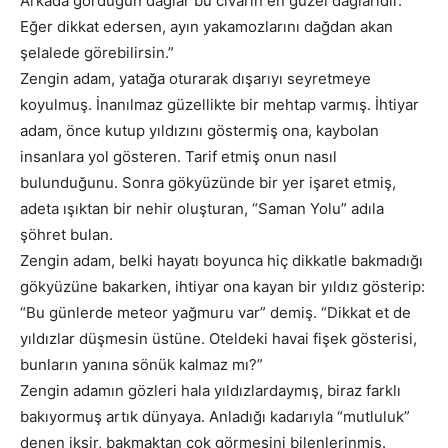
Arkada gördüğün dağlar bu civarın en güzel dağlarıdır.
Eğer dikkat edersen, ayın yakamozlarını dağdan akan
şelalede görebilirsin.”
Zengin adam, yatağa oturarak dışarıyı seyretmeye
koyulmuş. İnanılmaz güzellikte bir mehtap varmış. İhtiyar
adam, önce kutup yıldızını göstermiş ona, kaybolan
insanlara yol gösteren. Tarif etmiş onun nasıl
bulunduğunu. Sonra gökyüzünde bir yer işaret etmiş,
adeta ışıktan bir nehir oluşturan, “Saman Yolu” adıla
şöhret bulan.
Zengin adam, belki hayatı boyunca hiç dikkatle bakmadığı
gökyüzüne bakarken, ihtiyar ona kayan bir yıldız gösterip:
“Bu günlerde meteor yağmuru var” demiş. “Dikkat et de
yıldızlar düşmesin üstüne. Oteldeki havai fişek gösterisi,
bunların yanına sönük kalmaz mı?”
Zengin adamın gözleri hala yıldızlardaymış, biraz farklı
bakıyormuş artık dünyaya. Anladığı kadarıyla “mutluluk”
denen iksir, bakmaktan çok görmesini bilenlerinmiş.