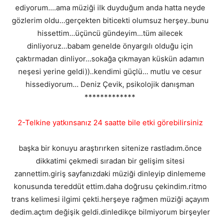
ediyorum....ama müziği ilk duyduğum anda hatta neyde
gözlerim oldu...gerçekten biticekti olumsuz herşey..bunu
hissettim...üçüncü gündeyim...tüm ailecek
dinliyoruz...babam genelde önyargılı olduğu için
çaktırmadan dinliyor...sokağa çıkmayan küskün adamın
neşesi yerine geldi))..kendimi güçlü... mutlu ve cesur
hissediyorum... Deniz Çevik, psikolojik danışman
*************
2-Telkine yatkınsanız 24 saatte bile etki görebilirsiniz
başka bir konuyu araştırırken sitenize rastladım.önce
dikkatimi çekmedi sıradan bir gelişim sitesi
zannettim.giriş sayfanızdaki müziği dinleyip dinlememe
konusunda tereddüt ettim.daha doğrusu çekindim.ritmo
trans kelimesi ilgimi çekti.herşeye rağmen müziği açayım
dedim.açtım değişik geldi.dinledikçe bilmiyorum birşeyler