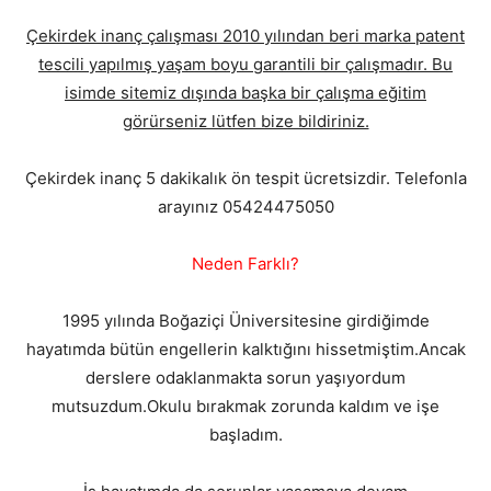
Çekirdek inanç çalışması 2010 yılından beri marka patent
tescili yapılmış yaşam boyu garantili bir çalışmadır. Bu
isimde sitemiz dışında başka bir çalışma eğitim
görürseniz lütfen bize bildiriniz.
Çekirdek inanç 5 dakikalık ön tespit ücretsizdir. Telefonla
arayınız 05424475050
Neden Farklı?
1995 yılında Boğaziçi Üniversitesine girdiğimde
hayatımda bütün engellerin kalktığını hissetmiştim.Ancak
derslere odaklanmakta sorun yaşıyordum
mutsuzdum.Okulu bırakmak zorunda kaldım ve işe
başladım.