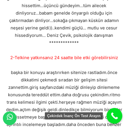
hissettim...üçüncü gündeyim...tüm ailecek
dinliyoruz...babam genelde önyargılı olduğu için
çaktırmadan dinliyor...sokağa çıkmayan küskün adamın
neşesi yerine geldi))..kendimi güçlü... mutlu ve cesur
hissediyorum... Deniz Çevik, psikolojik danışman
*************
2-Telkine yatkınsanız 24 saatte bile etki görebilirsiniz
başka bir konuyu araştırırken sitenize rastladım.önce
dikkatimi çekmedi sıradan bir gelişim sitesi
zannettim.giriş sayfanızdaki müziği dinleyip dinlememe
konusunda tereddüt ettim.daha doğrusu çekindim.ritmo
trans kelimesi ilgimi çekti.herşeye rağmen müziği açayım
dedim.açtım değişik geldi.dinledikçe bilmiyorum birşeyler
Çekirdek İnanç Ön Test Arayın
hissetmeye başladım.müzikten sonra sitenizi daha
ayrıntılı incelemeye başladım.daha önceden buna benzer