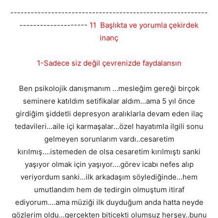
----------------------------------------------------------
--------------------
11 Başlıkta ve yorumla çekirdek
inanç
1-Sadece siz değil çevrenizde faydalansın
Ben psikolojik danışmanım ...mesleğim gereği birçok
seminere katıldım setifikalar aldım...ama 5 yıl önce
girdiğim şiddetli depresyon aralıklarla devam eden ilaç
tedavileri...aile içi karmaşalar...özel hayatımla ilgili sonu
gelmeyen sorunlarım vardı..cesaretim
kırılmış....istemeden de olsa cesaretim kırılmıştı sanki
yaşıyor olmak için yaşıyor....görev icabı nefes alıp
veriyordum sanki...ilk arkadaşım söylediğinde...hem
umutlandım hem de tedirgin olmuştum itiraf
ediyorum....ama müziği ilk duyduğum anda hatta neyde
gözlerim oldu...gerçekten biticekti olumsuz herşey..bunu