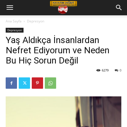
Hayatım
Ana Sayfa
Depresyon
Depresyon
Değişti
Yaş Aldıkça İnsanlardan
Nefret Ediyorum ve Neden
Telkin
Bu Hiç Sorun Değil
6279
0
Cd
leri