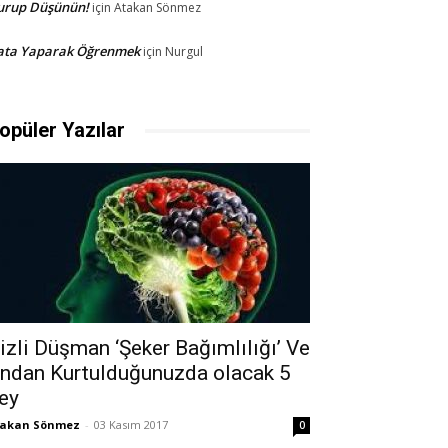
urup Düşünün!
için
Atakan Sönmez
ata Yaparak Öğrenmek
için
Nurgul
opüler Yazılar
izli Düşman ‘Şeker Bağımlılığı’ Ve
ndan Kurtulduğunuzda olacak 5
ey
takan Sönmez
-
03 Kasım 2017
0