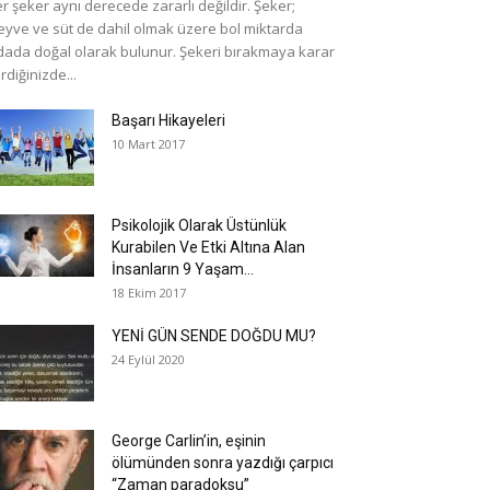
r şeker aynı derecede zararlı değildir. Şeker;
yve ve süt de dahil olmak üzere bol miktarda
dada doğal olarak bulunur. Şekeri bırakmaya karar
rdiğinizde...
Başarı Hikayeleri
10 Mart 2017
Psikolojik Olarak Üstünlük
Kurabilen Ve Etki Altına Alan
İnsanların 9 Yaşam...
18 Ekim 2017
YENİ GÜN SENDE DOĞDU MU?
24 Eylül 2020
George Carlin’in, eşinin
ölümünden sonra yazdığı çarpıcı
“Zaman paradoksu”