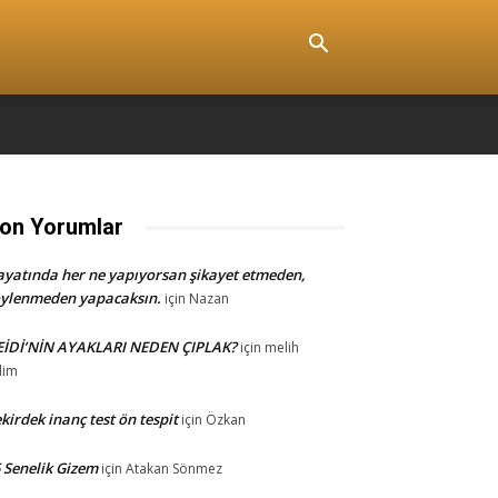
on Yorumlar
yatında her ne yapıyorsan şikayet etmeden,
ylenmeden yapacaksın.
için
Nazan
EİDİ’NİN AYAKLARI NEDEN ÇIPLAK?
için
melih
lim
kirdek inanç test ön tespit
için
Özkan
 Senelik Gizem
için
Atakan Sönmez