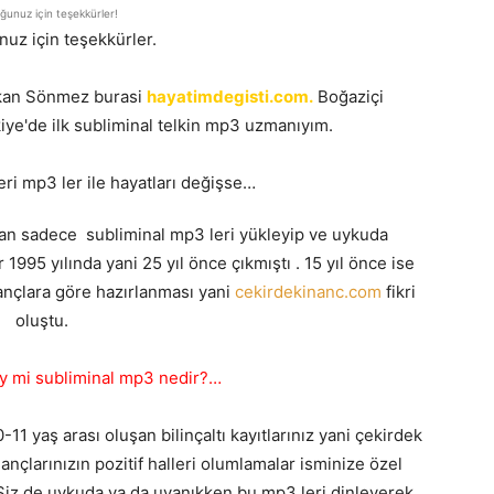
unuz için teşekkürler!
uz için teşekkürler.
takan Sönmez burasi
hayatimdegisti.com.
Boğaziçi
ye'de ilk subliminal telkin mp3 uzmanıyım.
eri mp3 ler ile hayatları değişse…
dan sadece subliminal mp3 leri yükleyip ve uykuda
r 1995 yılında yani 25 yıl önce çıkmıştı . 15 yıl önce ise
ançlara göre hazırlanması yani
cekirdekinanc.com
fikri
oluştu.
ey mi subliminal mp3 nedir?…
11 yaş arası oluşan bilinçaltı kayıtlarınız yani çekirdek
ançlarınızın pozitif halleri olumlamalar isminize özel
.Siz de uykuda ya da uyanıkken bu mp3 leri dinleyerek