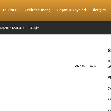
TelkinCD
Çekirdek İnanç
Başarı Hikayeleri
İletişim
BAŞARI HIKAYELERI
İLETIŞIM
S
Ha
sö
280
0
HE
Çe
75
75