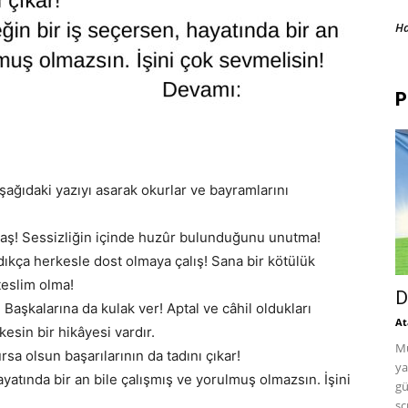
H
P
aşağıdaki yazıyı asarak okurlar ve bayramlarını
olaş! Sessizliğin içinde huzûr bulunduğunu unutma!
kça herkesle dost olmaya çalış! Sana bir kötülük
teslim olma!
D
! Başkalarına da kulak ver! Aptal ve câhil oldukları
At
esin bir hikâyesi vardır.
Mu
rsa olsun başarılarının da tadını çıkar!
ya
hayatında bir an bile çalışmış ve yorulmuş olmazsın. İşini
gü
sc