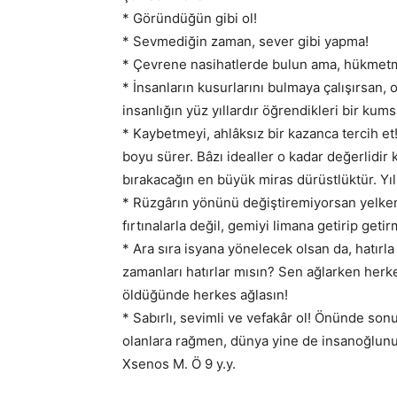
* Göründüğün gibi ol!
* Sevmediğin zaman, sever gibi yapma!
* Çevrene nasihatlerde bulun ama, hükmet
* İnsanların kusurlarını bulmaya çalışırsan
insanlığın yüz yıllardır öğrendikleri bir kums
* Kaybetmeyi, ahlâksız bir kazanca tercih et! 
boyu sürer. Bâzı idealler o kadar değerlidir 
bırakacağın en büyük miras dürüstlüktür. Y
* Rüzgârın yönünü değiştiremiyorsan yelkenl
fırtınalarla değil, gemiyi limana getirip getir
* Ara sıra isyana yönelecek olsan da, hatırl
zamanları hatırlar mısın? Sen ağlarken herke
öldüğünde herkes ağlasın!
* Sabırlı, sevimli ve vefakâr ol! Önünde so
olanlara rağmen, dünya yine de insanoğlunu
Xsenos M. Ö 9 y.y.