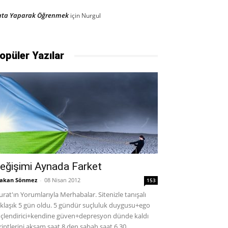
ata Yaparak Öğrenmek
için
Nurgul
opüler Yazılar
eğişimi Aynada Farket
akan Sönmez
-
08 Nisan 2012
153
rat'ın Yorumlarıyla Merhabalar. Sitenizle tanışalı
klaşık 5 gün oldu. 5 gündür suçluluk duygusu+ego
çlendirici+kendine güven+depresyon dünde kaldı
riptlerini akşam saat 8 den sabah saat 6.30...