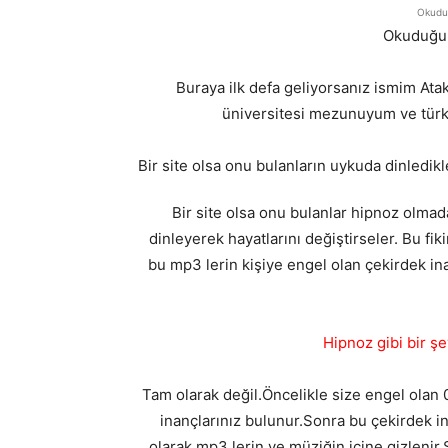
Okuduğ
Okuduğun
Buraya ilk defa geliyorsanız ismim A
üniversitesi mezunuyum ve türki
Bir site olsa onu bulanların uykuda dinledikl
Bir site olsa onu bulanlar hipnoz olma
dinleyerek hayatlarını değiştirseler. Bu fiki
bu mp3 lerin kişiye engel olan çekirdek in
Hipnoz gibi bir ş
Tam olarak değil.Öncelikle size engel olan 0-
inançlarınız bulunur.Sonra bu çekirdek in
olarak mp3 lerin ve müziğin içine gizlenir