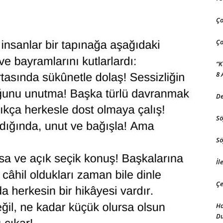
Ço
Ço
“K
8 
De
Sö
Sö
İl
Çe
Ha
D