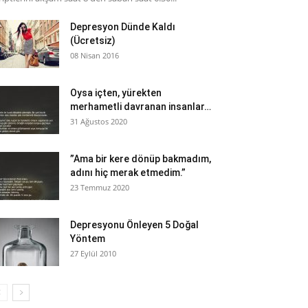
Depresyon Dünde Kaldı
(Ücretsiz)
08 Nisan 2016
Oysa içten, yürekten
merhametli davranan insanlar…
31 Ağustos 2020
”Ama bir kere dönüp bakmadım,
adını hiç merak etmedim.”
23 Temmuz 2020
Depresyonu Önleyen 5 Doğal
Yöntem
27 Eylül 2010