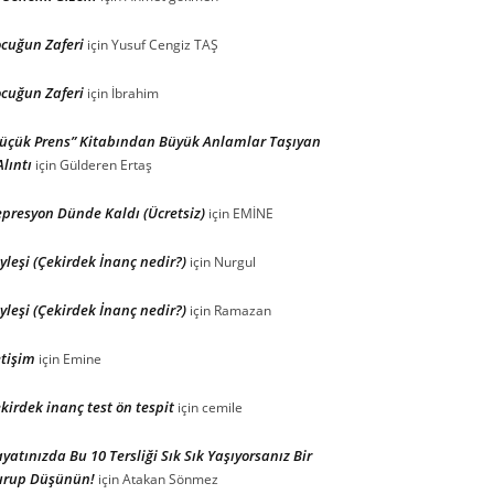
cuğun Zaferi
için
Yusuf Cengiz TAŞ
cuğun Zaferi
için
İbrahim
üçük Prens” Kitabından Büyük Anlamlar Taşıyan
Alıntı
için
Gülderen Ertaş
presyon Dünde Kaldı (Ücretsiz)
için
EMİNE
yleşi (Çekirdek İnanç nedir?)
için
Nurgul
yleşi (Çekirdek İnanç nedir?)
için
Ramazan
etişim
için
Emine
kirdek inanç test ön tespit
için
cemile
yatınızda Bu 10 Tersliği Sık Sık Yaşıyorsanız Bir
urup Düşünün!
için
Atakan Sönmez