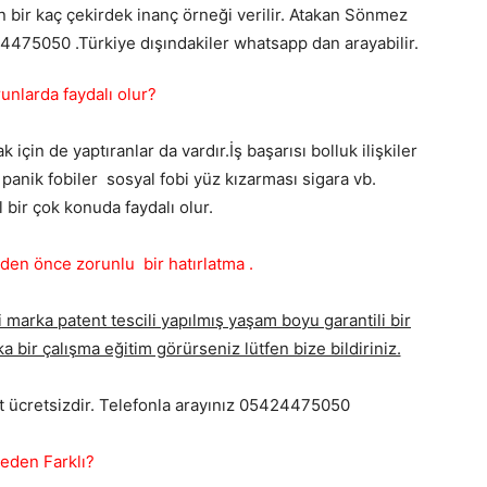
n bir kaç çekirdek inanç örneği verilir. Atakan Sönmez
424475050 .Türkiye dışındakiler whatsapp dan arayabilir.
unlarda faydalı olur?
çin de yaptıranlar da vardır.İş başarısı bolluk ilişkiler
panik fobiler sosyal fobi yüz kızarması sigara vb.
l bir çok konuda faydalı olur.
n önce zorunlu bir hatırlatma .
 marka patent tescili yapılmış yaşam boyu garantili bir
a bir çalışma eğitim görürseniz lütfen bize bildiriniz.
it ücretsizdir. Telefonla arayınız 05424475050
eden Farklı?