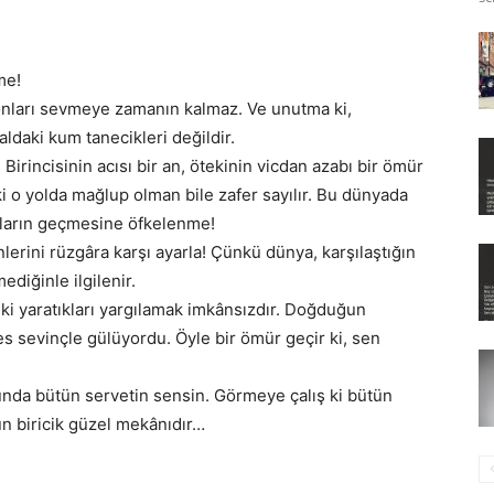
me!
, onları sevmeye zamanın kalmaz. Ve unutma ki,
aldaki kum tanecikleri değildir.
Birincisinin acısı bir an, ötekinin vicdan azabı bir ömür
ki o yolda mağlup olman bile zafer sayılır. Bu dünyada
ılların geçmesine öfkelenme!
erini rüzgâra karşı ayarla! Çünkü dünya, karşılaştığın
mediğinle ilgilenir.
a ki yaratıkları yargılamak imkânsızdır. Doğduğun
s sevinçle gülüyordu. Öyle bir ömür geçir ki, sen
nunda bütün servetin sensin. Görmeye çalış ki bütün
n biricik güzel mekânıdır…