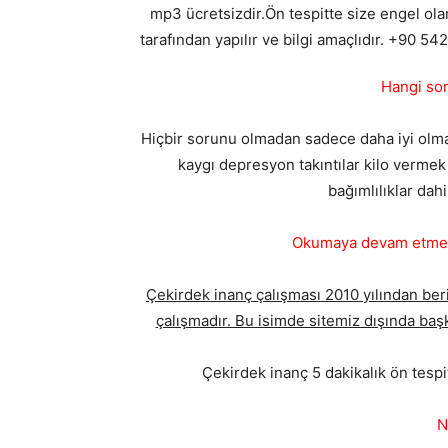
mp3 ücretsizdir.Ön tespitte size engel ola
tarafından yapılır ve bilgi amaçlıdır. +90 5
Hangi sor
Hiçbir sorunu olmadan sadece daha iyi olmak i
kaygı depresyon takıntılar kilo vermek 
bağımlılıklar dahi
Okumaya devam etmede
Çekirdek inanç çalışması 2010 yılından beri
çalışmadır. Bu isimde sitemiz dışında başk
Çekirdek inanç 5 dakikalık ön tesp
N