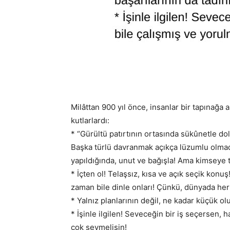
Milâttan 900 yıl önce, insanlar bir tapınağa 
kutlarlardı:
* “Gürültü patırtının ortasında sükûnetle d
Başka türlü davranmak açıkça lüzumlu olmadı
yapıldığında, unut ve bağışla! Ama kimseye 
* İçten ol! Telaşsız, kısa ve açık seçik konuş
zaman bile dinle onları! Çünkü, dünyada herk
* Yalnız planlarının değil, ne kadar küçük olu
* İşinle ilgilen! Seveceğin bir iş seçersen, 
çok sevmelisin!