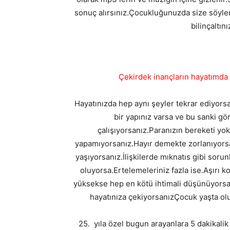
sonuç alırsınız.Çocukluğunuzda size söylene
bilinçaltın
Çekirdek inançların hayatımda
Hayatınızda hep aynı şeyler tekrar ediyorsa.
bir yapınız varsa ve bu sanki gö
çalışıyorsanız.Paranızın bereketi yok
yapamıyorsanız.Hayır demekte zorlanıyors
yaşıyorsanız.İlişkilerde mıknatıs gibi sorunl
oluyorsa.Ertelemeleriniz fazla ise.Aşırı k
yüksekse hep en kötü ihtimali düşünüyorsanız
hayatınıza çekiyorsanızÇocuk yaşta oluş
25. yıla özel bugun arayanlara 5 dakikalik