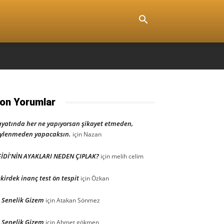
on Yorumlar
yatında her ne yapıyorsan şikayet etmeden,
ylenmeden yapacaksın.
için
Nazan
İDİ’NİN AYAKLARI NEDEN ÇIPLAK?
için
melih celim
kirdek inanç test ön tespit
için
Özkan
 Senelik Gizem
için
Atakan Sönmez
 Senelik Gizem
için
Ahmet gökmen