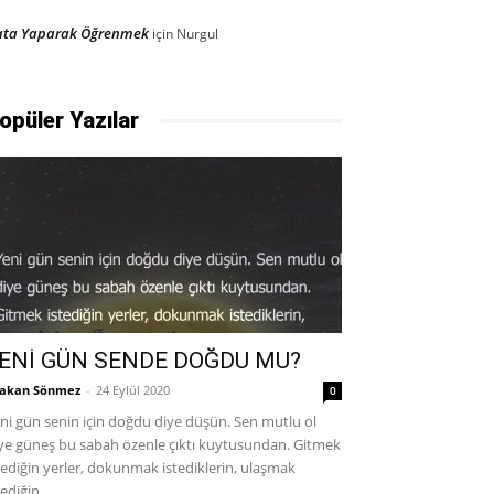
ata Yaparak Öğrenmek
için
Nurgul
opüler Yazılar
ENİ GÜN SENDE DOĞDU MU?
akan Sönmez
-
24 Eylül 2020
0
ni gün senin için doğdu diye düşün. Sen mutlu ol
ye güneş bu sabah özenle çıktı kuytusundan. Gitmek
tediğin yerler, dokunmak istediklerin, ulaşmak
tediğin...