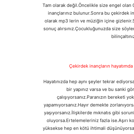
Tam olarak değil.Öncelikle size engel olan 0-
inançlarınız bulunur.Sonra bu çekirdek in
olarak mp3 lerin ve müziğin içine gizlenir
sonuç alırsınız.Çocukluğunuzda size söylene
bilinçaltın
Çekirdek inançların hayatımda
Hayatınızda hep aynı şeyler tekrar ediyorsa.
bir yapınız varsa ve bu sanki gö
çalışıyorsanız.Paranızın bereketi yok
yapamıyorsanız.Hayır demekte zorlanıyors
yaşıyorsanız.İlişkilerde mıknatıs gibi sorunl
oluyorsa.Ertelemeleriniz fazla ise.Aşırı k
yüksekse hep en kötü ihtimali düşünüyorsanız