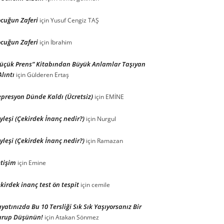
cuğun Zaferi
için
Yusuf Cengiz TAŞ
cuğun Zaferi
için
İbrahim
üçük Prens” Kitabından Büyük Anlamlar Taşıyan
Alıntı
için
Gülderen Ertaş
presyon Dünde Kaldı (Ücretsiz)
için
EMİNE
yleşi (Çekirdek İnanç nedir?)
için
Nurgul
yleşi (Çekirdek İnanç nedir?)
için
Ramazan
etişim
için
Emine
kirdek inanç test ön tespit
için
cemile
yatınızda Bu 10 Tersliği Sık Sık Yaşıyorsanız Bir
urup Düşünün!
için
Atakan Sönmez