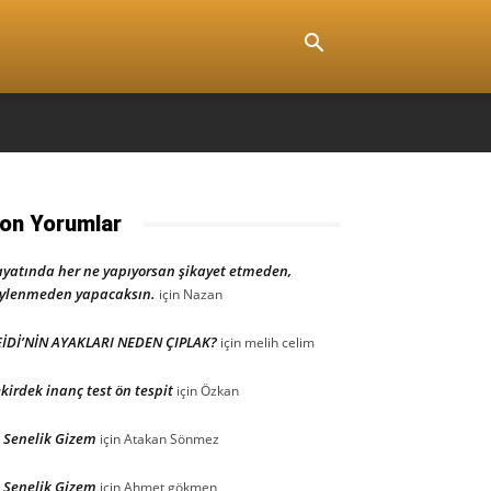
on Yorumlar
yatında her ne yapıyorsan şikayet etmeden,
ylenmeden yapacaksın.
için
Nazan
İDİ’NİN AYAKLARI NEDEN ÇIPLAK?
için
melih celim
kirdek inanç test ön tespit
için
Özkan
 Senelik Gizem
için
Atakan Sönmez
 Senelik Gizem
için
Ahmet gökmen