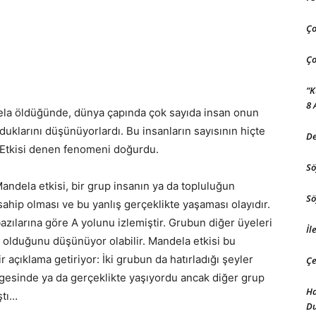
Ço
Ço
“K
8 
ela öldüğünde, dünya çapında çok sayıda insan onun
klarını düşünüyorlardı. Bu insanların sayısının hiçte
De
Etkisi denen fenomeni doğurdu.
Sö
andela etkisi, bir grup insanın ya da topluluğun
Sö
sahip olması ve bu yanlış gerçeklikte yaşaması olayıdır.
bazılarına göre A yolunu izlemiştir. Grubun diğer üyeleri
İl
e olduğunu düşünüyor olabilir. Mandela etkisi bu
çıklama getiriyor: İki grubun da hatırladığı şeyler
Çe
elgesinde ya da gerçeklikte yaşıyordu ancak diğer grup
Ha
ştı…
D