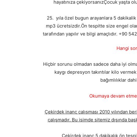
hayatınıza çekiyorsanızÇocuk yaşta oluş
25. yıla özel bugun arayanlara 5 dakikalik
mp3 ücretsizdir.Ön tespitte size engel ola
tarafından yapılır ve bilgi amaçlıdır. +90 5
Hangi sor
Hiçbir sorunu olmadan sadece daha iyi olmak i
kaygı depresyon takıntılar kilo vermek 
bağımlılıklar dahi
Okumaya devam etmede
Çekirdek inanç çalışması 2010 yılından beri
çalışmadır. Bu isimde sitemiz dışında başk
Çekirdek inanç 5 dakikalık ön tesp