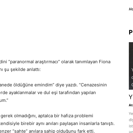
H
P
dini “paranormal araştırmacı” olarak tanımlayan Fiona
 şu şekilde anlattı:
anede öldüğüne emindim” diye yazdı. “Cenazesinin
erde ayaklanmalar ve dul eşi tarafından yapılan
Y
um.”
At
Ye
erek olmadığını, aptalca bir hafıza problemi
di
ndisiyle birebir aynı anıları paylaşan insanlarla tanıştı.
is
nzer “sahte” anılara sahip olduğunu fark etti.
is