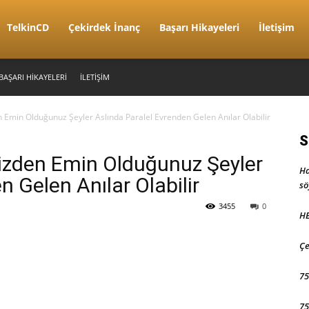
TelkinCD
Çekirdek İnanç
Başarı Hikayeleri
İletişim
BAŞARI HIKAYELERI
İLETIŞIM
en Emin Olduğunuz Şeyler Aslında Paralel Evrenden Gelen Anılar Olabilir
S
inizden Emin Olduğunuz Şeyler
Ha
n Gelen Anılar Olabilir
sö
3455
0
HE
Çe
75
75