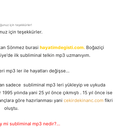
unuz için teşekkürler!
uz için teşekkürler.
takan Sönmez burasi
hayatimdegisti.com.
Boğaziçi
ye'de ilk subliminal telkin mp3 uzmanıyım.
eri mp3 ler ile hayatları değişse…
dan sadece subliminal mp3 leri yükleyip ve uykuda
r 1995 yılında yani 25 yıl önce çıkmıştı . 15 yıl önce ise
ançlara göre hazırlanması yani
cekirdekinanc.com
fikri
oluştu.
ey mi subliminal mp3 nedir?…