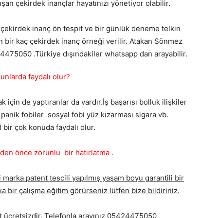
an çekirdek inançlar hayatınızı yönetiyor olabilir.
 çekirdek inanç ön tespit ve bir günlük deneme telkin
n bir kaç çekirdek inanç örneği verilir. Atakan Sönmez
424475050 .Türkiye dışındakiler whatsapp dan arayabilir.
unlarda faydalı olur?
çin de yaptıranlar da vardır.İş başarısı bolluk ilişkiler
panik fobiler sosyal fobi yüz kızarması sigara vb.
l bir çok konuda faydalı olur.
n önce zorunlu bir hatırlatma .
 marka patent tescili yapılmış yaşam boyu garantili bir
a bir çalışma eğitim görürseniz lütfen bize bildiriniz.
it ücretsizdir. Telefonla arayınız 05424475050