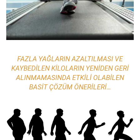
FAZLA YAĞLARIN AZALTILMASI VE
KAYBEDILEN KILOLARIN YENIDEN GERI
ALINMAMASINDA ETKILI OLABILEN
BASIT ÇÖZÜM ÖNERILERI…