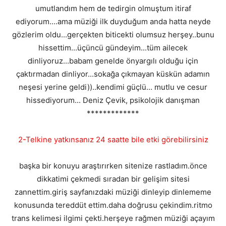
umutlandım hem de tedirgin olmuştum itiraf
ediyorum....ama müziği ilk duyduğum anda hatta neyde
gözlerim oldu...gerçekten biticekti olumsuz herşey..bunu
hissettim...üçüncü gündeyim...tüm ailecek
dinliyoruz...babam genelde önyargılı olduğu için
çaktırmadan dinliyor...sokağa çıkmayan küskün adamın
neşesi yerine geldi))..kendimi güçlü... mutlu ve cesur
hissediyorum... Deniz Çevik, psikolojik danışman
*************
2-Telkine yatkınsanız 24 saatte bile etki görebilirsiniz
başka bir konuyu araştırırken sitenize rastladım.önce
dikkatimi çekmedi sıradan bir gelişim sitesi
zannettim.giriş sayfanızdaki müziği dinleyip dinlememe
konusunda tereddüt ettim.daha doğrusu çekindim.ritmo
trans kelimesi ilgimi çekti.herşeye rağmen müziği açayım