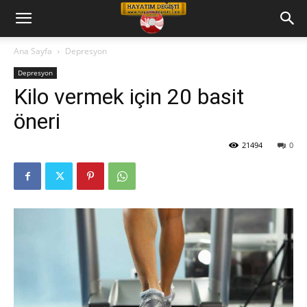
Hayatım
Ana Sayfa
Depresyon
Depresyon
Değişti
Kilo vermek için 20 basit
öneri
Telkin
21494
0
Cd
leri