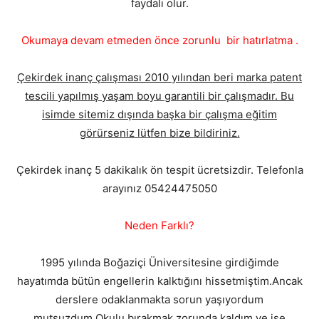
faydalı olur.
Okumaya devam etmeden önce zorunlu bir hatırlatma .
Çekirdek inanç çalışması 2010 yılından beri marka patent
tescili yapılmış yaşam boyu garantili bir çalışmadır. Bu
isimde sitemiz dışında başka bir çalışma eğitim
görürseniz lütfen bize bildiriniz.
Çekirdek inanç 5 dakikalık ön tespit ücretsizdir. Telefonla
arayınız 05424475050
Neden Farklı?
1995 yılında Boğaziçi Üniversitesine girdiğimde
hayatımda bütün engellerin kalktığını hissetmiştim.Ancak
derslere odaklanmakta sorun yaşıyordum
mutsuzdum.Okulu bırakmak zorunda kaldım ve işe