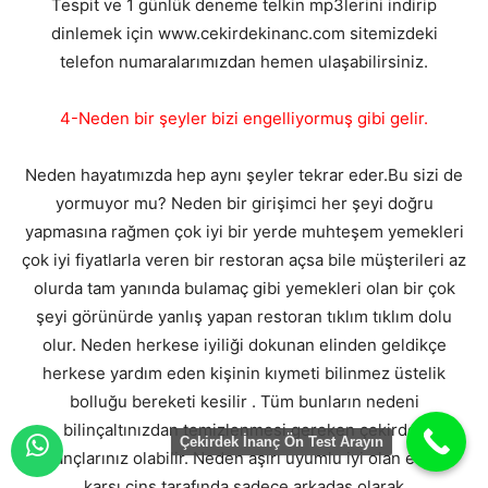
Tespit ve 1 günlük deneme telkin mp3lerini indirip
dinlemek için www.cekirdekinanc.com sitemizdeki
telefon numaralarımızdan hemen ulaşabilirsiniz.
4-Neden bir şeyler bizi engelliyormuş gibi gelir.
Neden hayatımızda hep aynı şeyler tekrar eder.Bu sizi de
yormuyor mu? Neden bir girişimci her şeyi doğru
yapmasına rağmen çok iyi bir yerde muhteşem yemekleri
çok iyi fiyatlarla veren bir restoran açsa bile müşterileri az
olurda tam yanında bulamaç gibi yemekleri olan bir çok
şeyi görünürde yanlış yapan restoran tıklım tıklım dolu
olur. Neden herkese iyiliği dokunan elinden geldikçe
herkese yardım eden kişinin kıymeti bilinmez üstelik
bolluğu bereketi kesilir . Tüm bunların nedeni
bilinçaltınızdan temizlenmesi gereken çekirdek
Çekirdek İnanç Ön Test Arayın
inançlarınız olabilir. Neden aşırı uyumlu iyi olan erkek
karşı cins tarafında sadece arkadaş olarak