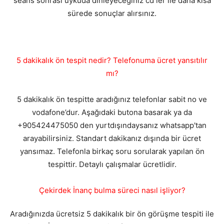
seans sonrası uykuda dinleyeceğiniz cd ler ile daha kısa
sürede sonuçlar alırsınız.
5 dakikalık ön tespit nedir? Telefonuma ücret yansıtılır
mı?
5 dakikalık ön tespitte aradığınız telefonlar sabit no ve
vodafone’dur. Aşağıdaki butona basarak ya da
+905424475050 den yurtdışındaysanız whatsapp'tan
arayabilirsiniz. Standart dakikanız dışında bir ücret
yansımaz. Telefonla birkaç soru sorularak yapılan ön
tespittir. Detaylı çalışmalar ücretlidir.
Çekirdek İnanç bulma süreci nasıl işliyor?
Aradığınızda ücretsiz 5 dakikalık bir ön görüşme tespiti ile