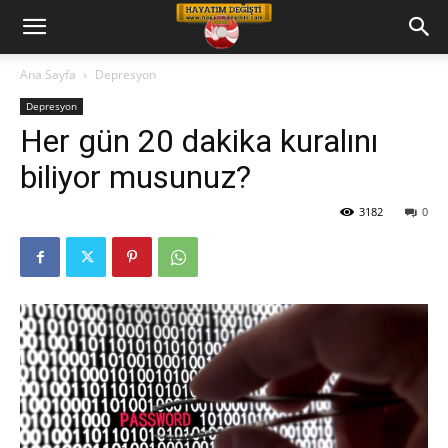
Hayatım
Ana Sayfa
Depresyon
Depresyon
Değişti
Her gün 20 dakika kuralını
biliyor musunuz?
Telkin
3182
0
Cd
leri