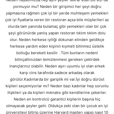
yormuyor mu? Neden bir girişimci her şeyi doğru
yapmasına rağmen çok iyi bir yerde muhteşem yemekleri
çok iyi fiyatlarla veren bir restoran açsa bile müşterileri az
olurda tam yanında bulamaç gibi yemekleri olan bir çok
şeyi görünürde yanlış yapan restoran tıklım tıklım dolu
olur. Neden herkese iyiliği dokunan elinden geldikçe
herkese yardım eden kişinin kıymeti bilinmez üstelik
bolluğu bereketi kesilir . Tüm bunların nedeni
bilinçaltınızdan temizlenmesi gereken çekirdek
inançlarınız olabilir. Neden aşırı uyumlu iyi olan erkek
karşı cins tarafında sadece arkadaş olarak
görülür.Kadınlarda bir gariplik mi var.İyi doğru dürüst
kişileri seçemiyorlar mı? Neden bazı kadınlar hep sorunlu
ilişkileri ya da kişileri mıknatıs gibi kendilerine çekerler.
Neden en kontrolcü garantici kişilerin başına hiç
olmayacak şeyler gelir. Oldukça zeki olan bir çocuk en iyi
üniversiteyi bitirip üzerine Harvard masterı yapıp nasıl 10