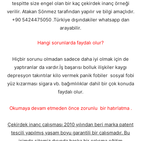
tespitte size engel olan bir kaç çekirdek inanç örneği
verilir. Atakan Sönmez tarafından yapılır ve bilgi amaçlıdır.
+90 5424475050 .Türkiye dışındakiler whatsapp dan
arayabilir.
Hangi sorunlarda faydalı olur?
Hiçbir sorunu olmadan sadece daha iyi olmak için de
yaptıranlar da vardır.İş başarısı bolluk ilişkiler kaygı
depresyon takıntılar kilo vermek panik fobiler sosyal fobi
yüz kızarması sigara vb. bağımlılıklar dahil bir çok konuda
faydalı olur.
Okumaya devam etmeden önce zorunlu bir hatırlatma .
Çekirdek inanç çalışması 2010 yılından beri marka patent
tescili yapılmış yaşam boyu garantili bir çalışmadır. Bu
isimde sitemiz dışında başka bir çalışma eğitim