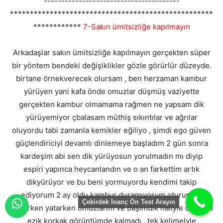
---------------------------------------
***************************************************
************
7-Sakın ümitsizliğe kapılmayın
Arkadaşlar sakın ümitsizliğe kapılmayın gerçekten süper
bir yöntem bendeki değişiklikler gözle görürlür düzeyde.
birtane örnekverecek olursam , ben herzaman kambur
yürüyen yani kafa önde omuzlar düşmüş vaziyette
gerçekten kambur olmamama rağmen ne yapsam dik
yürüyemiyor çbalasam müthiş sıkıntılar ve ağrılar
oluyordu tabi zamanla kemikler eğiliyo , şimdi ego güven
güçlendiriciyi devamlı dinlemeye başladım 2 gün sonra
kardeşim abi sen dik yürüyosun yorulmadın mı diyip
espiri yapınca heycanlandın ve o an farkettim artık
dikyürüyor ve bu beni yormuyordu kendimi takip
ediyorum 2 ay oldu kambur duramıyorum otururken
Çekirdek İnanç Ön Test Arayın
gezerken yatarken omuzlarım ve başımdik haliyle o hantal
ezik korkak görüntümde kalmadı . tek kelimelyle