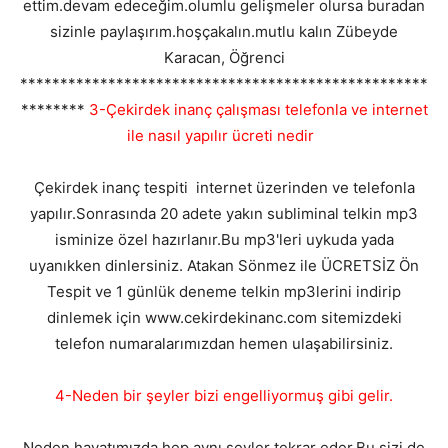
ettim.devam edeceğim.olumlu gelişmeler olursa buradan
sizinle paylaşırım.hoşçakalın.mutlu kalın Zübeyde
Karacan, Öğrenci
***************************************************
********
3-Çekirdek inanç çalışması telefonla ve internet
ile nasıl yapılır ücreti nedir
Çekirdek inanç tespiti internet üzerinden ve telefonla
yapılır.Sonrasında 20 adete yakın subliminal telkin mp3
isminize özel hazırlanır.Bu mp3'leri uykuda yada
uyanıkken dinlersiniz. Atakan Sönmez ile ÜCRETSİZ Ön
Tespit ve 1 günlük deneme telkin mp3lerini indirip
dinlemek için www.cekirdekinanc.com sitemizdeki
telefon numaralarımızdan hemen ulaşabilirsiniz.
4-Neden bir şeyler bizi engelliyormuş gibi gelir.
Neden hayatımızda hep aynı şeyler tekrar eder.Bu sizi de