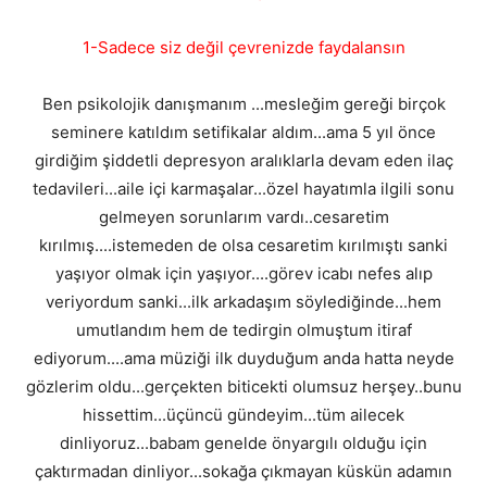
1-Sadece siz değil çevrenizde faydalansın
Ben psikolojik danışmanım ...mesleğim gereği birçok
seminere katıldım setifikalar aldım...ama 5 yıl önce
girdiğim şiddetli depresyon aralıklarla devam eden ilaç
tedavileri...aile içi karmaşalar...özel hayatımla ilgili sonu
gelmeyen sorunlarım vardı..cesaretim
kırılmış....istemeden de olsa cesaretim kırılmıştı sanki
yaşıyor olmak için yaşıyor....görev icabı nefes alıp
veriyordum sanki...ilk arkadaşım söylediğinde...hem
umutlandım hem de tedirgin olmuştum itiraf
ediyorum....ama müziği ilk duyduğum anda hatta neyde
gözlerim oldu...gerçekten biticekti olumsuz herşey..bunu
hissettim...üçüncü gündeyim...tüm ailecek
dinliyoruz...babam genelde önyargılı olduğu için
çaktırmadan dinliyor...sokağa çıkmayan küskün adamın