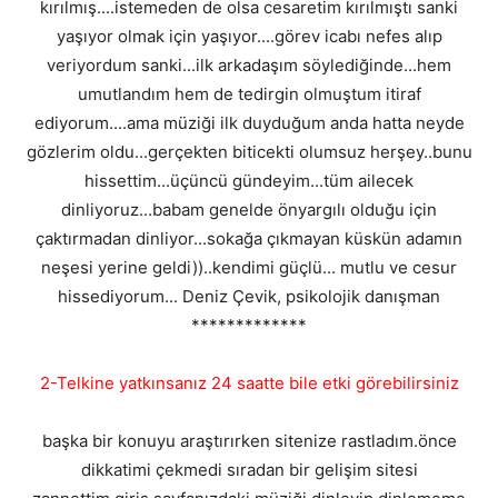
kırılmış....istemeden de olsa cesaretim kırılmıştı sanki
yaşıyor olmak için yaşıyor....görev icabı nefes alıp
veriyordum sanki...ilk arkadaşım söylediğinde...hem
umutlandım hem de tedirgin olmuştum itiraf
ediyorum....ama müziği ilk duyduğum anda hatta neyde
gözlerim oldu...gerçekten biticekti olumsuz herşey..bunu
hissettim...üçüncü gündeyim...tüm ailecek
dinliyoruz...babam genelde önyargılı olduğu için
çaktırmadan dinliyor...sokağa çıkmayan küskün adamın
neşesi yerine geldi))..kendimi güçlü... mutlu ve cesur
hissediyorum... Deniz Çevik, psikolojik danışman
*************
2-Telkine yatkınsanız 24 saatte bile etki görebilirsiniz
başka bir konuyu araştırırken sitenize rastladım.önce
dikkatimi çekmedi sıradan bir gelişim sitesi