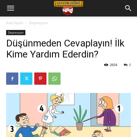
Hayatım
Ana Sayfa
Depresyon
Depresyon
Değişti
Düşünmeden Cevaplayın! İlk
Kime Yardım Ederdin?
Telkin
2654
0
Cd
leri