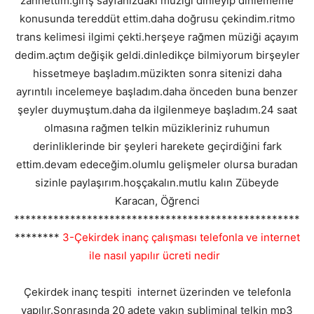
zannettim.giriş sayfanızdaki müziği dinleyip dinlememe
konusunda tereddüt ettim.daha doğrusu çekindim.ritmo
trans kelimesi ilgimi çekti.herşeye rağmen müziği açayım
dedim.açtım değişik geldi.dinledikçe bilmiyorum birşeyler
hissetmeye başladım.müzikten sonra sitenizi daha
ayrıntılı incelemeye başladım.daha önceden buna benzer
şeyler duymuştum.daha da ilgilenmeye başladım.24 saat
olmasına rağmen telkin müzikleriniz ruhumun
derinliklerinde bir şeyleri harekete geçirdiğini fark
ettim.devam edeceğim.olumlu gelişmeler olursa buradan
sizinle paylaşırım.hoşçakalın.mutlu kalın Zübeyde
Karacan, Öğrenci
***************************************************
********
3-Çekirdek inanç çalışması telefonla ve internet
ile nasıl yapılır ücreti nedir
Çekirdek inanç tespiti internet üzerinden ve telefonla
yapılır.Sonrasında 20 adete yakın subliminal telkin mp3