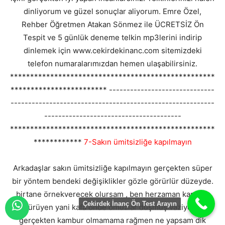
dinliyorum ve güzel sonuçlar aliyorum. Emre Özel,
Rehber Öğretmen Atakan Sönmez ile ÜCRETSİZ Ön
Tespit ve 5 günlük deneme telkin mp3lerini indirip
dinlemek için www.cekirdekinanc.com sitemizdeki
telefon numaralarımızdan hemen ulaşabilirsiniz.
***************************************************
************************ ------------------------------
----------------------------------------------------------
---------------------------------------
***************************************************
************
7-Sakın ümitsizliğe kapılmayın
Arkadaşlar sakın ümitsizliğe kapılmayın gerçekten süper
bir yöntem bendeki değişiklikler gözle görürlür düzeyde.
birtane örnekverecek olursam , ben herzaman kambur
Çekirdek İnanç Ön Test Arayın
yürüyen yani kafa önde omuzlar düşmüş vaziyette
gerçekten kambur olmamama rağmen ne yapsam dik