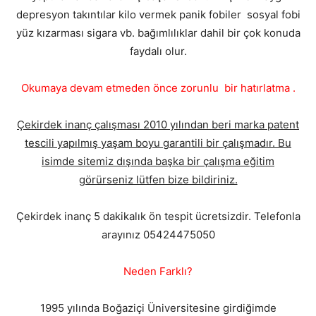
depresyon takıntılar kilo vermek panik fobiler sosyal fobi
yüz kızarması sigara vb. bağımlılıklar dahil bir çok konuda
faydalı olur.
Okumaya devam etmeden önce zorunlu bir hatırlatma .
Çekirdek inanç çalışması 2010 yılından beri marka patent
tescili yapılmış yaşam boyu garantili bir çalışmadır. Bu
isimde sitemiz dışında başka bir çalışma eğitim
görürseniz lütfen bize bildiriniz.
Çekirdek inanç 5 dakikalık ön tespit ücretsizdir. Telefonla
arayınız 05424475050
Neden Farklı?
1995 yılında Boğaziçi Üniversitesine girdiğimde