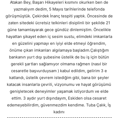
Atakan Bey, Başarı Hikayeleri kısmını okurken ben de
yazmalıyım dedim, 5 Mayıs tarihlerinde telefonda
görüşmüştük. Çekirdek İnanç tespiti yaptık. Öncesinde de
zaten sitedeki ücretsiz telkinleri disiplinli bir şekilde 21
güne tamamlayarak gece gündüz dinlemiştim. Öncelikle
hayattan şikayet eden iç sesim sustu, elimdeki imkanlarla
en güzelini yapmayı en iyiyi elde etmeyi öğrendim,
önüme çıkan imkanları algılamaya başladım.Çalıştığım
bankanın yurt dışı şubesine üstelik de bu iş için bütün
gerekli şartları sağlamıyor olmama rağmen (nasıl bir
cesaretle başvurduysam ) kabul edildim, gelirim 3 e
katlandı, üstelik çevrem istediğim gibi, bana bir şeyler
katacak insanlarla çevrili, vizyonumu ve hayat görüşümü
genişletecek deneyimler yaşamak istiyordum ve elde
ettim. 3 aydır yurt dışındayım, Eskiden olsa cesaret
edemeyebilirdim, güvenmezdim kendime. Tuba Çalık, İş
kadını