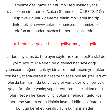
isminize özel hazırlanır.Bu mp3'leri uykuda yada
uyanıkken dinlersiniz. Atakan Sönmez ile ÜCRETSİZ Ön
Tespit ve 1 günlük deneme telkin mp3lerini indirip
dinlemek için www.cekirdekinanc.com sitemizdeki
telefon numaralarımızdan hemen ulaşabilirsiniz.
4-Neden bir şeyler bizi engelliyormuş gibi gelir.
Neden hayatımızda hep aynı şeyler tekrar eder.Bu sizi de
yormuyor mu? Neden bir girişimci her şeyi doğru
yapmasına rağmen çok iyi bir yerde muhteşem yemekleri
çok iyi fiyatlarla veren bir restoran açsa bile müşterileri az
olurda tam yanında bulamaç gibi yemekleri olan bir çok
şeyi görünürde yanlış yapan restoran tıklım tıklım dolu
olur. Neden herkese iyiliği dokunan elinden geldikçe
herkese yardım eden kişinin kıymeti bilinmez üstelik
bolluğu bereketi kesilir . Tüm bunların nedeni