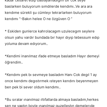
kadar cesaret edıp baslayamadıgım bır cok seye
baslarken buluyorum sımdılerde kendımı..Ve ara ara
kendıme sürekli şu cümleyı tekrarlarken buluyorum
kendımı “-Bakın helee O ne özgüven O ”
* Eskiden gunlerce kahrolacagım uzulecegım seylere
olsun yahu vardır bundada bır hayır dıyıp tebessum edıp
yoluma devam edıyorum..
*Kendimi inanılmaz ıfade etmeye basladım Hayır demeyi
öğrendim..
*Kendımı pek bı sevmeye basladım Hanı Cok degıl 1 ay
once kendımı degıstırmek ısteyen kendını beyenmeyen
ben pek bi sever oldum kendımı..
*Bu sıralar ınanılmaz ıltıfatlarda almaya basladım,herkes
sen ne yaptın boyle ınanılmaz guzellestın demelerıde