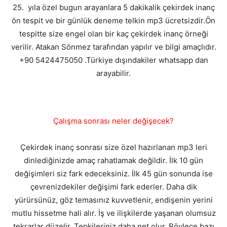
25. yıla özel bugun arayanlara 5 dakikalik çekirdek inanç
ön tespit ve bir günlük deneme telkin mp3 ücretsizdir.Ön
tespitte size engel olan bir kaç çekirdek inanç örneği
verilir. Atakan Sönmez tarafından yapılır ve bilgi amaçlıdır.
+90 5424475050 .Türkiye dışındakiler whatsapp dan
arayabilir.
Çalışma sonrası neler değişecek?
Çekirdek inanç sonrası size özel hazırlanan mp3 leri
dinlediğinizde amaç rahatlamak değildir. İlk 10 gün
değişimleri siz fark edeceksiniz. İlk 45 gün sonunda ise
çevrenizdekiler değişimi fark ederler. Daha dik
yürürsünüz, göz temasınız kuvvetlenir, endişenin yerini
mutlu hissetme hali alır. İş ve ilişkilerde yaşanan olumsuz
tekrarlar düzelir. Tepkileriniz daha net olur. Böylece bazı