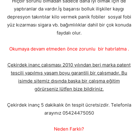
Hiçbir sorunu olmadan sadece daha iyi olmak için de
yaptıranlar da vardır.İş başarısı bolluk ilişkiler kaygı
depresyon takıntılar kilo vermek panik fobiler sosyal fobi
yüz kızarması sigara vb. bağımlılıklar dahil bir çok konuda
faydalı olur.
Okumaya devam etmeden önce zorunlu bir hatırlatma .
Çekirdek inanç çalışması 2010 yılından beri marka patent
tescili yapılmış yaşam boyu garantili bir çalışmadır. Bu
isimde sitemiz dışında başka bir çalışma eğitim
görürseniz lütfen bize bildiriniz.
Çekirdek inanç 5 dakikalık ön tespit ücretsizdir. Telefonla
arayınız 05424475050
Neden Farklı?