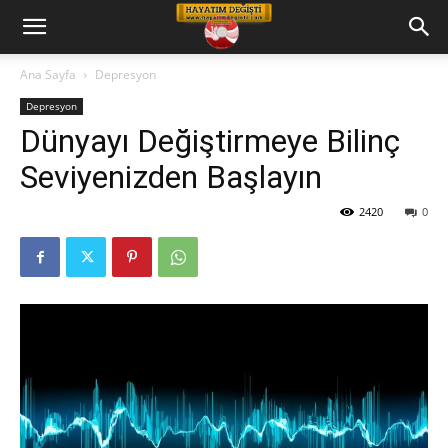
Hayatım
Ana Sayfa
Depresyon
Depresyon
Değişti
Dünyayı Değiştirmeye Bilinç
Seviyenizden Başlayın
Telkin
2420
0
Cd
leri