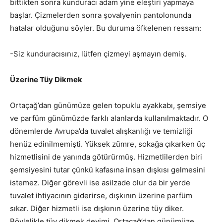
bittikten sonra kunduracı adam yine eleştiri yapmaya
başlar. Çizmelerden sonra şovalyenin pantolonunda
hatalar olduğunu söyler. Bu duruma öfkelenen ressam:
-Siz kunduracısınız, lütfen çizmeyi aşmayın demiş.
Üzerine Tüy Dikmek
Ortaçağ’dan günümüze gelen topuklu ayakkabı, şemsiye
ve parfüm günümüzde farklı alanlarda kullanılmaktadır. O
dönemlerde Avrupa’da tuvalet alışkanlığı ve temizliği
henüz edinilmemişti. Yüksek zümre, sokağa çıkarken üç
hizmetlisini de yanında götürürmüş. Hizmetlilerden biri
şemsiyesini tutar çünkü kafasına insan dışkısı gelmesini
istemez. Diğer görevli ise asilzade olur da bir yerde
tuvalet ihtiyacının giderirse, dışkının üzerine parfüm
sıkar. Diğer hizmetli ise dışkının üzerine tüy diker.
Böylelikle tüy dikmek deyimi, Ortaçağ’dan günümüze