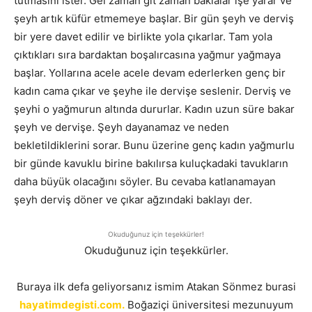
tutmasını ister. Gel zaman git zaman baklalar işe yarar ve
şeyh artık küfür etmemeye başlar. Bir gün şeyh ve derviş
bir yere davet edilir ve birlikte yola çıkarlar. Tam yola
çıktıkları sıra bardaktan boşalırcasına yağmur yağmaya
başlar. Yollarına acele acele devam ederlerken genç bir
kadın cama çıkar ve şeyhe ile dervişe seslenir. Derviş ve
şeyhi o yağmurun altında dururlar. Kadın uzun süre bakar
şeyh ve dervişe. Şeyh dayanamaz ve neden
bekletildiklerini sorar. Bunu üzerine genç kadın yağmurlu
bir günde kavuklu birine bakılırsa kuluçkadaki tavukların
daha büyük olacağını söyler. Bu cevaba katlanamayan
şeyh derviş döner ve çıkar ağzındaki baklayı der.
Okuduğunuz için teşekkürler!
Okuduğunuz için teşekkürler.
Buraya ilk defa geliyorsanız ismim Atakan Sönmez burasi
hayatimdegisti.com.
Boğaziçi üniversitesi mezunuyum