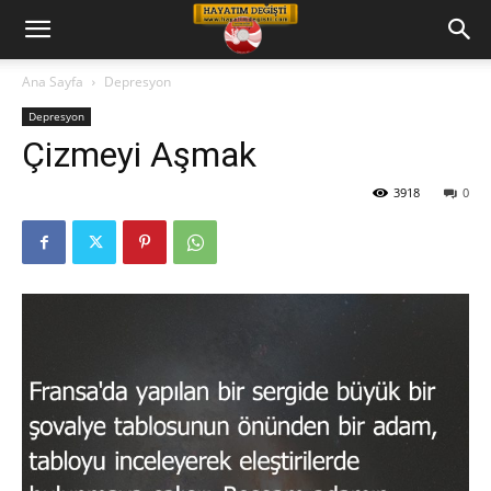
Hayatım
Ana Sayfa
Depresyon
Depresyon
Değişti
Çizmeyi Aşmak
3918
0
Telkin
Cd
leri