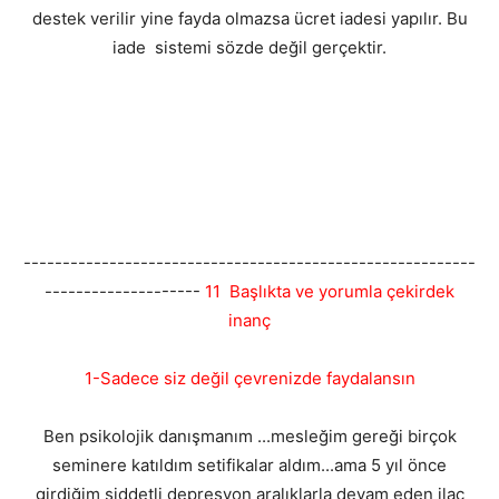
destek verilir yine fayda olmazsa ücret iadesi yapılır. Bu
iade sistemi sözde değil gerçektir.
----------------------------------------------------------
--------------------
11 Başlıkta ve yorumla çekirdek
inanç
1-Sadece siz değil çevrenizde faydalansın
Ben psikolojik danışmanım ...mesleğim gereği birçok
seminere katıldım setifikalar aldım...ama 5 yıl önce
girdiğim şiddetli depresyon aralıklarla devam eden ilaç