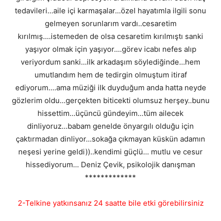
tedavileri...aile içi karmaşalar...özel hayatımla ilgili sonu
gelmeyen sorunlarım vardı..cesaretim
kırılmış....istemeden de olsa cesaretim kırılmıştı sanki
yaşıyor olmak için yaşıyor....görev icabı nefes alıp
veriyordum sanki...ilk arkadaşım söylediğinde...hem
umutlandım hem de tedirgin olmuştum itiraf
ediyorum....ama müziği ilk duyduğum anda hatta neyde
gözlerim oldu...gerçekten biticekti olumsuz herşey..bunu
hissettim...üçüncü gündeyim...tüm ailecek
dinliyoruz...babam genelde önyargılı olduğu için
çaktırmadan dinliyor...sokağa çıkmayan küskün adamın
neşesi yerine geldi))..kendimi güçlü... mutlu ve cesur
hissediyorum... Deniz Çevik, psikolojik danışman
*************
2-Telkine yatkınsanız 24 saatte bile etki görebilirsiniz