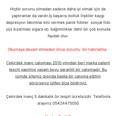
Hiçbir sorunu olmadan sadece daha iyi olmak için de
yaptıranlar da vardır.İş başarısı bolluk ilişkiler kaygı
depresyon takıntılar kilo vermek panik fobiler sosyal fobi
yüz kızarması sigara vb. bağımlılıklar dahil bir çok konuda
faydalı olur.
Okumaya devam etmeden önce zorunlu bir hatırlatma .
Çekirdek inanç çalışması 2010 yılından beri marka patent
tescili yapılmış yaşam boyu garantili bir çalışmadır. Bu
isimde sitemiz dışında başka bir çalışma eğitim
görürseniz lütfen bize bildiriniz.
Çekirdek inanç 5 dakikalık ön tespit ücretsizdir. Telefonla
arayınız 05424475050