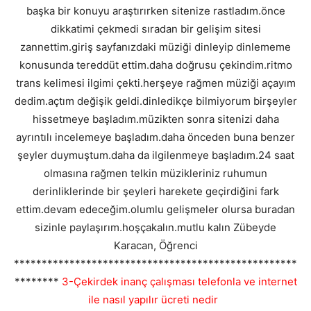
başka bir konuyu araştırırken sitenize rastladım.önce
dikkatimi çekmedi sıradan bir gelişim sitesi
zannettim.giriş sayfanızdaki müziği dinleyip dinlememe
konusunda tereddüt ettim.daha doğrusu çekindim.ritmo
trans kelimesi ilgimi çekti.herşeye rağmen müziği açayım
dedim.açtım değişik geldi.dinledikçe bilmiyorum birşeyler
hissetmeye başladım.müzikten sonra sitenizi daha
ayrıntılı incelemeye başladım.daha önceden buna benzer
şeyler duymuştum.daha da ilgilenmeye başladım.24 saat
olmasına rağmen telkin müzikleriniz ruhumun
derinliklerinde bir şeyleri harekete geçirdiğini fark
ettim.devam edeceğim.olumlu gelişmeler olursa buradan
sizinle paylaşırım.hoşçakalın.mutlu kalın Zübeyde
Karacan, Öğrenci
***************************************************
********
3-Çekirdek inanç çalışması telefonla ve internet
ile nasıl yapılır ücreti nedir