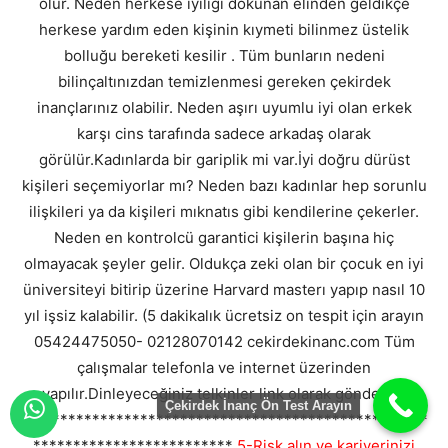
olur. Neden herkese iyiliği dokunan elinden geldikçe
herkese yardım eden kişinin kıymeti bilinmez üstelik
bolluğu bereketi kesilir . Tüm bunların nedeni
bilinçaltınızdan temizlenmesi gereken çekirdek
inançlarınız olabilir. Neden aşırı uyumlu iyi olan erkek
karşı cins tarafında sadece arkadaş olarak
görülür.Kadınlarda bir gariplik mi var.İyi doğru dürüst
kişileri seçemiyorlar mı? Neden bazı kadınlar hep sorunlu
ilişkileri ya da kişileri mıknatıs gibi kendilerine çekerler.
Neden en kontrolcü garantici kişilerin başına hiç
olmayacak şeyler gelir. Oldukça zeki olan bir çocuk en iyi
üniversiteyi bitirip üzerine Harvard masterı yapıp nasıl 10
yıl işsiz kalabilir. (5 dakikalık ücretsiz on tespit için arayın
05424475050- 02128070142 cekirdekinanc.com Tüm
çalışmalar telefonla ve internet üzerinden
yapılır.Dinleyeceğiniz telkinler link olarak gönderilir.
Çekirdek İnanç Ön Test Arayın
***************************************************
*************************
5-Risk alın ve kariyerinizi