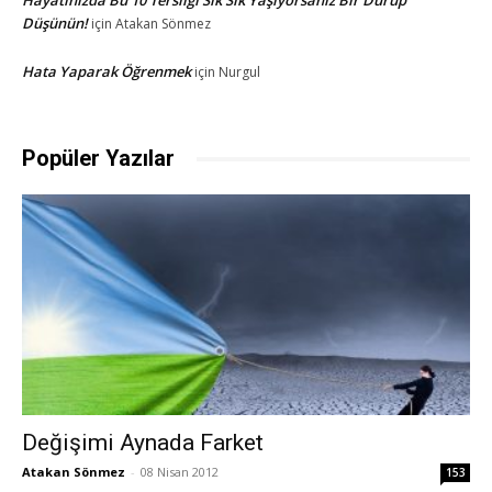
Hayatınızda Bu 10 Tersliği Sık Sık Yaşıyorsanız Bir Durup
Düşünün!
için
Atakan Sönmez
Hata Yaparak Öğrenmek
için
Nurgul
Popüler Yazılar
Değişimi Aynada Farket
Atakan Sönmez
-
08 Nisan 2012
153