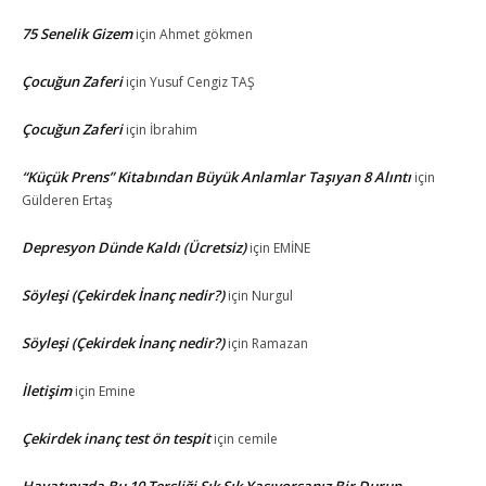
75 Senelik Gizem
için
Ahmet gökmen
Çocuğun Zaferi
için
Yusuf Cengiz TAŞ
Çocuğun Zaferi
için
İbrahim
“Küçük Prens” Kitabından Büyük Anlamlar Taşıyan 8 Alıntı
için
Gülderen Ertaş
Depresyon Dünde Kaldı (Ücretsiz)
için
EMİNE
Söyleşi (Çekirdek İnanç nedir?)
için
Nurgul
Söyleşi (Çekirdek İnanç nedir?)
için
Ramazan
İletişim
için
Emine
Çekirdek inanç test ön tespit
için
cemile