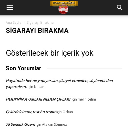
Hayatım
Ana Sayfa
Sigarayı Bırakma
SIGARAYI BIRAKMA
Değişti
Gösterilecek bir içerik yok
Telkin
Son Yorumlar
Cd
Hayatında her ne yapıyorsan şikayet etmeden, söylenmeden
yapacaksın.
için
Nazan
HEİDİ’NİN AYAKLARI NEDEN ÇIPLAK?
için
melih celim
leri
Çekirdek inanç test ön tespit
için
Özkan
75 Senelik Gizem
için
Atakan Sönmez