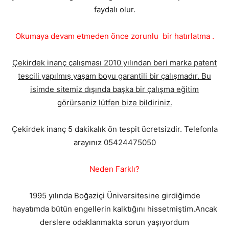
faydalı olur.
Okumaya devam etmeden önce zorunlu bir hatırlatma .
Çekirdek inanç çalışması 2010 yılından beri marka patent
tescili yapılmış yaşam boyu garantili bir çalışmadır. Bu
isimde sitemiz dışında başka bir çalışma eğitim
görürseniz lütfen bize bildiriniz.
Çekirdek inanç 5 dakikalık ön tespit ücretsizdir. Telefonla
arayınız 05424475050
Neden Farklı?
1995 yılında Boğaziçi Üniversitesine girdiğimde
hayatımda bütün engellerin kalktığını hissetmiştim.Ancak
derslere odaklanmakta sorun yaşıyordum