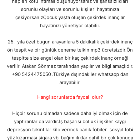
hep en kötü ihtimali düşünüyorsanız ve şanssızlıkları
sorunlu olayları ve sorunlu kişileri hayatınıza
çekiyorsanızÇocuk yaşta oluşan çekirdek inançlar
hayatınızı yönetiyor olabilir.
25. yıla özel bugun arayanlara 5 dakikalik çekirdek inanç
ön tespit ve bir günlük deneme telkin mp3 ücretsizdir.Ön
tespitte size engel olan bir kaç çekirdek inanç örneği
verilir. Atakan Sönmez tarafından yapılır ve bilgi amaçlıdır.
+90 5424475050 .Türkiye dışındakiler whatsapp dan
arayabilir.
Hangi sorunlarda faydalı olur?
Hiçbir sorunu olmadan sadece daha iyi olmak için de
yaptıranlar da vardır.İş başarısı bolluk ilişkiler kaygı
depresyon takıntılar kilo vermek panik fobiler sosyal fobi
yüz kızarması sigara vb. bağımlılıklar dahil bir çok konuda