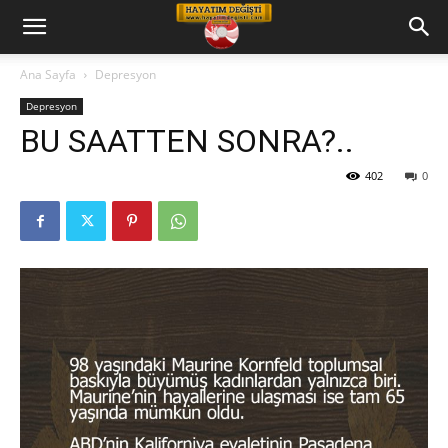
Hayatım
Ana Sayfa
Depresyon
Depresyon
Değişti
BU SAATTEN SONRA?..
402
0
Telkin
Cd
leri