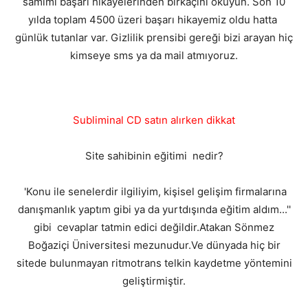
samimi başarı hikayelerinden birkaçını okuyun. Son 10
yılda toplam 4500 üzeri başarı hikayemiz oldu hatta
günlük tutanlar var. Gizlilik prensibi gereği bizi arayan hiç
kimseye sms ya da mail atmıyoruz.
Subliminal CD satın alırken dikkat
Site sahibinin eğitimi nedir?
'Konu ile senelerdir ilgiliyim, kişisel gelişim firmalarına
danışmanlık yaptım gibi ya da yurtdışında eğitim aldım...''
gibi cevaplar tatmin edici değildir.Atakan Sönmez
Boğaziçi Üniversitesi mezunudur.Ve dünyada hiç bir
sitede bulunmayan ritmotrans telkin kaydetme yöntemini
geliştirmiştir.