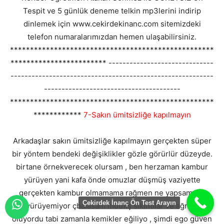
Tespit ve 5 günlük deneme telkin mp3lerini indirip
dinlemek için www.cekirdekinanc.com sitemizdeki
telefon numaralarımızdan hemen ulaşabilirsiniz.
***************************************************
************************ ------------------------------
----------------------------------------------------------
---------------------------------------
***************************************************
************
7-Sakın ümitsizliğe kapılmayın
Arkadaşlar sakın ümitsizliğe kapılmayın gerçekten süper
bir yöntem bendeki değişiklikler gözle görürlür düzeyde.
birtane örnekverecek olursam , ben herzaman kambur
yürüyen yani kafa önde omuzlar düşmüş vaziyette
gerçekten kambur olmamama rağmen ne yapsam dik
Çekirdek İnanç Ön Test Arayın
yürüyemiyor çbalasam müthiş sıkıntılar ve ağrılar
oluyordu tabi zamanla kemikler eğiliyo , şimdi ego güven