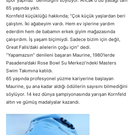
spor yapmaz” denildiğini söylüyor. Ancak o bu yasağı tam
65 yaşında yıktı.
Kornfeld küçüklüğü hakkında; “Çok küçük yaşlardan beri
çalıştım. İki ağabeyim vardı. Hem ev işlerine yardım
ederdim hem de babamın erkek giyim mağazasında
çalışırdım. İş yaşam biçimiydi. Sadece bizim için değil,
Great Falls’daki ailelerin çoğu için” dedi.
“Yapamazsın” denileni başaran Maurine, 1980’lerde
Pasadena’daki Rose Bowl Su Merkezi’ndeki Masters
Swim Takımına katıldı.
65 yaşında profesyonel yüzme kariyerine başlayan
Maurine, şu ana kadar aldığı ödüllerin sayısını bilmediğini
söylüyor. 14 kez dünya şampiyonasında yarışan Kornfeld
altın ve gümüş madalyalar kazandı.