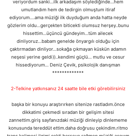
veriyordum sanki...ilk arkadaşım söylediğinde...hem
umutlandım hem de tedirgin olmuştum itiraf
ediyorum....ama müziği ilk duyduğum anda hatta neyde
gözlerim oldu...gerçekten biticekti olumsuz herşey..bunu
hissettim...üçüncü gündeyim...tüm ailecek
dinliyoruz...babam genelde önyargılı olduğu için
çaktırmadan dinliyor...sokağa çıkmayan küskün adamın
neşesi yerine geldi))..kendimi güçlü... mutlu ve cesur
hissediyorum... Deniz Çevik, psikolojik danışman
*************
2-Telkine yatkınsanız 24 saatte bile etki görebilirsiniz
başka bir konuyu araştırırken sitenize rastladım.önce
dikkatimi çekmedi sıradan bir gelişim sitesi
zannettim.giriş sayfanızdaki müziği dinleyip dinlememe
konusunda tereddüt ettim.daha doğrusu çekindim.ritmo
trans kelimesi ilgimi çekti.herşeye rağmen müziği açayım